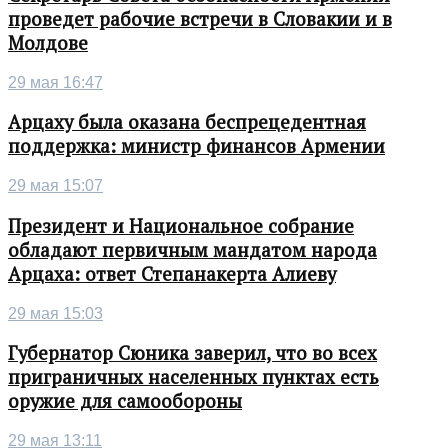
проведет рабочие встречи в Словакии и в
Молдове
29 мая 16:47
Арцаху была оказана беспрецедентная
поддержка: министр финансов Армении
29 мая 15:07
Президент и Национальное собрание
обладают первичным мандатом народа
Арцаха: ответ Степанакерта Алиеву
29 мая 15:03
Губернатор Сюника заверил, что во всех
приграничных населенных пунктах есть
оружие для самообороны
29 мая 13:11