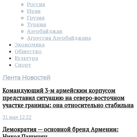
Россия
Иран
Грузия
Турция
Азербайджан
Агрессия Азербайджана
Экономика
Общество
Культура
Спорт
Лента Новостей
Командующий 3-м армейским корпусом
представил ситуацию на северо-восточном
участке границы: она относительно стабильна
31 мая 12:22
Демократия — основной бренд Армении:
Никол Пашинян