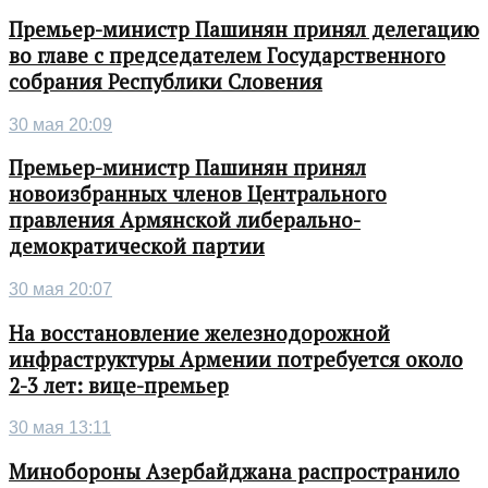
Премьер-министр Пашинян принял делегацию
во главе с председателем Государственного
собрания Республики Словения
30 мая 20:09
Премьер-министр Пашинян принял
новоизбранных членов Центрального
правления Армянской либерально-
демократической партии
30 мая 20:07
На восстановление железнодорожной
инфраструктуры Армении потребуется около
2-3 лет: вице-премьер
30 мая 13:11
Минобороны Азербайджана распространило