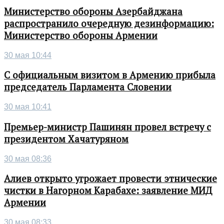
Министерство обороны Азербайджана
распространило очередную дезинформацию:
Министерство обороны Армении
30 мая 10:44
С официальным визитом в Армению прибыла
председатель Парламента Словении
30 мая 10:41
Премьер-министр Пашинян провел встречу с
президентом Хачатуряном
30 мая 08:36
Алиев открыто угрожает провести этнические
чистки в Нагорном Карабахе: заявление МИД
Армении
30 мая 08:33