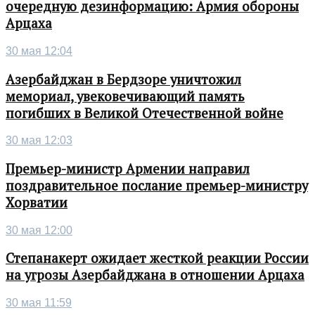
очередную дезинформацию: Армия обороны
Арцаха
30 мая 12:04
Азербайджан в Бердзоре уничтожил
мемориал, увековечивающий память
погибших в Великой Отечественной войне
30 мая 12:03
Премьер-министр Армении направил
поздравительное послание премьер-министру
Хорватии
30 мая 12:00
Степанакерт ожидает жесткой реакции России
на угрозы Азербайджана в отношении Арцаха
30 мая 11:59