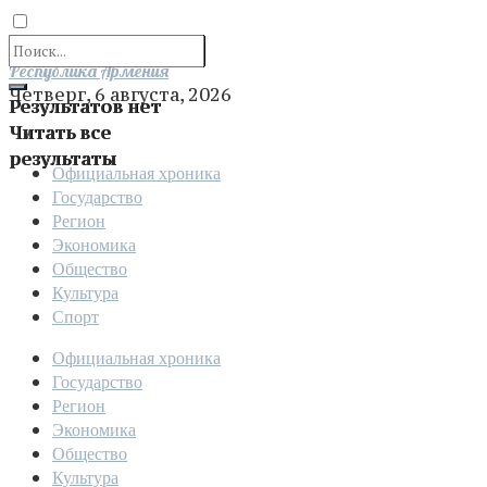
Отправить
Республика Армения
Четверг, 6 августа, 2026
Результатов нет
Читать все
результаты
Официальная хроника
Государство
Регион
Экономика
Общество
Культура
Спорт
Официальная хроника
Государство
Регион
Экономика
Общество
Культура