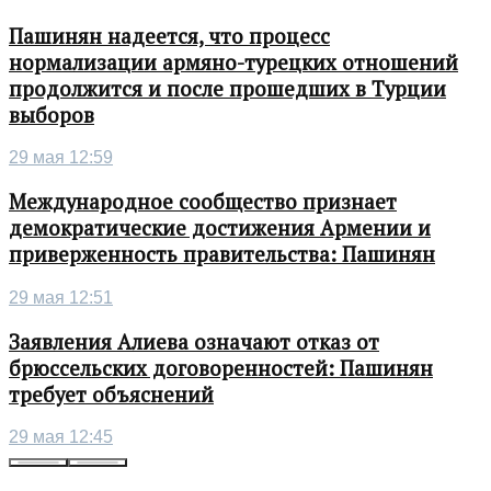
Пашинян надеется, что процесс
нормализации армяно-турецких отношений
продолжится и после прошедших в Турции
выборов
29 мая 12:59
Международное сообщество признает
демократические достижения Армении и
приверженность правительства: Пашинян
29 мая 12:51
Заявления Алиева означают отказ от
брюссельских договоренностей: Пашинян
требует объяснений
29 мая 12:45