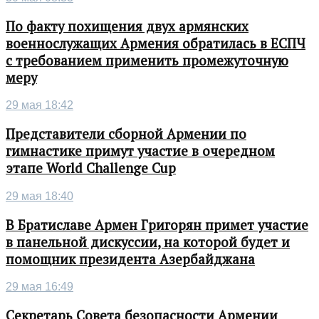
По факту похищения двух армянских
военнослужащих Армения обратилась в ЕСПЧ
с требованием применить промежуточную
меру
29 мая 18:42
Представители сборной Армении по
гимнастике примут участие в очередном
этапе World Challenge Cup
29 мая 18:40
В Братиславе Армен Григорян примет участие
в панельной дискуссии, на которой будет и
помощник президента Азербайджана
29 мая 16:49
Секретарь Совета безопасности Армении