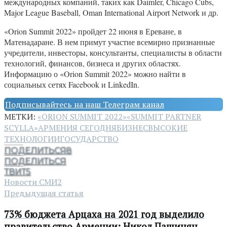
международных компаний, таких как Daimler, Chicago Cubs,
Major League Baseball, Oman International Airport Network и др.
«Orion Summit 2022» пройдет 22 июня в Ереване, в
Матенадаране. В нем примут участие всемирно признанные
учредители, инвесторы, консультанты, специалисты в области
технологий, финансов, бизнеса и других областях.
Информацию о «Orion Summit 2022» можно найти в
социальных сетях Facebook и LinkedIn.
Подписывайтесь на наш Телеграм канал
МЕТКИ:
«ORION SUMMIT 2022»
«SUMMIT PARTNER
SCYLLA»
АРМЕНИЯ СЕГОДНЯ
БИЗНЕС
ВЫСОКИЕ
ТЕХНОЛОГИИ
ГОСУДАРСТВО
ПОДЕЛИТЬСЯ
8
ПОДЕЛИТЬСЯ
ТВИТ
5
Новости СМИ2
Предыдущая статья
73% бюджета Арцаха на 2021 год выделило
правительство Армении: Никол Пашинян