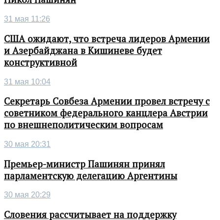
31 мая 11:26
США ожидают, что встреча лидеров Армении
и Азербайджана в Кишиневе будет
конструктивной
31 мая 10:04
Секретарь Совбеза Армении провел встречу с
советником федерального канцлера Австрии
по внешнеполитическим вопросам
30 мая 20:31
Премьер-министр Пашинян принял
парламентскую делегацию Аргентины
30 мая 20:29
Словения рассчитывает на поддержку