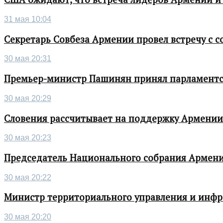
31 мая 10:04
Секретарь Совбеза Армении провел встречу с
30 мая 20:31
Премьер-министр Пашинян принял парламентс
30 мая 20:29
Словения рассчитывает на поддержку Армении 
30 мая 20:23
Председатель Национального собрания Армени
30 мая 20:22
Министр территориального управления и инфра
30 мая 20:20