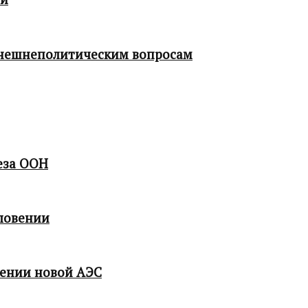
 внешнеполитическим вопросам
еза ООН
ловении
мении новой АЭС