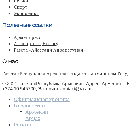
Регион
Спорт
Экономика
Полезные ссылки
Арменпресс
Armenpress | History
Газета «Айастани Анрапетутюн»
О нас
Газета «Республика Армения» издаётся армянским Го
© 2021 Газета «Республика Армения». Адрес: Армения, г. Е
+374 10 545700, Эл. почта:
contact@ra.am
Официальная хроника
Государство
Армения
Арцах
Регион