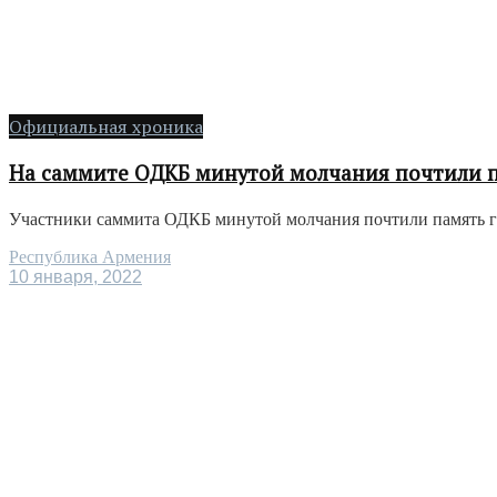
Официальная хроника
На саммите ОДКБ минутой молчания почтили п
Участники саммита ОДКБ минутой молчания почтили память гра
Республика Армения
10 января, 2022