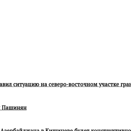
ил ситуацию на северо-восточном участке гра
л Пашинян
 Азербайджана в Кишиневе будет конструктивн