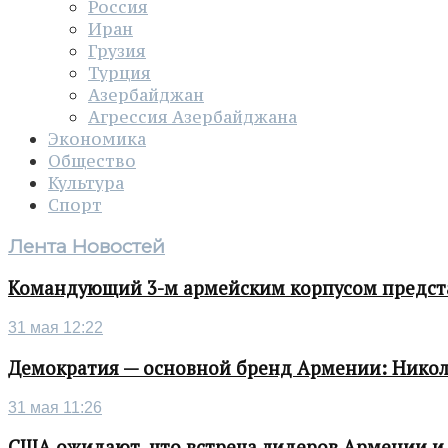
Россия
Иран
Грузия
Турция
Азербайджан
Агрессия Азербайджана
Экономика
Общество
Культура
Спорт
Лента Новостей
Командующий 3-м армейским корпусом представ
31 мая 12:22
Демократия — основной бренд Армении: Нико
31 мая 11:26
США ожидают, что встреча лидеров Армении и