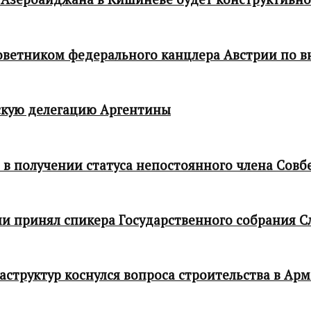
 советником федерального канцлера Австрии по
кую делегацию Аргентины
в получении статуса непостоянного члена Совб
и принял спикера Государственного собрания С
структур коснулся вопроса строительства в Ар