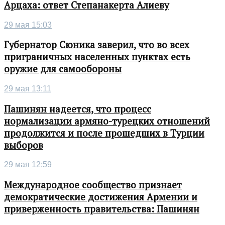
Арцаха: ответ Степанакерта Алиеву
29 мая 15:03
Губернатор Сюника заверил, что во всех
приграничных населенных пунктах есть
оружие для самообороны
29 мая 13:11
Пашинян надеется, что процесс
нормализации армяно-турецких отношений
продолжится и после прошедших в Турции
выборов
29 мая 12:59
Международное сообщество признает
демократические достижения Армении и
приверженность правительства: Пашинян