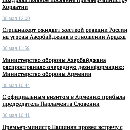
поздравительное послание премьер-министру
Хорватии
30 мая 12:00
Степанакерт ожидает жесткой реакции России
на угрозы Азербайджана в отношении Арцаха
30 мая 11:59
Министерство обороны Азербайджана
распространило очередную дезинформацию:
Министерство обороны Армении
30 мая 10:44
С официальным визитом в Армению прибыла
председатель Парламента Словении
30 мая 10:41
Премьер-министр Пашинян провел встречу с