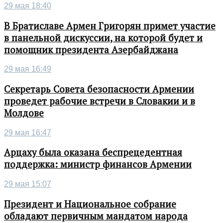
29 мая 18:40
В Братиславе Армен Григорян примет участие
в панельной дискуссии, на которой будет и
помощник президента Азербайджана
29 мая 16:49
Секретарь Совета безопасности Армении
проведет рабочие встречи в Словакии и в
Молдове
29 мая 16:47
Арцаху была оказана беспрецедентная
поддержка: министр финансов Армении
29 мая 15:07
Президент и Национальное собрание
обладают первичным мандатом народа