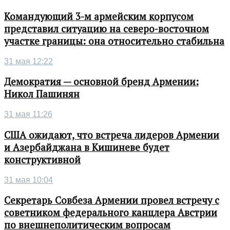
Командующий 3-м армейским корпусом
представил ситуацию на северо-восточном
участке границы: она относительно стабильна
31 мая 12:22
Демократия — основной бренд Армении:
Никол Пашинян
31 мая 11:26
США ожидают, что встреча лидеров Армении
и Азербайджана в Кишиневе будет
конструктивной
31 мая 10:04
Секретарь Совбеза Армении провел встречу с
советником федерального канцлера Австрии
по внешнеполитическим вопросам