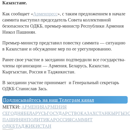
Казахстане.
Как сообщает «
Арменпресс
», с таким предложением в начале
саммита выступил председатель Совета коллективной
безопасности ОДКБ, премьер-министр Республики Армения
Никол Пашинян.
Премьер-министр представил повестку саммита — ситуацию
в Казахстане и обсуждение мер по ее урегулированию.
Ранее свое участие в заседании подтвердили все государства-
члены организации — Армения, Беларусь, Казахстан,
Кыргызстан, Россия и Таджикистан.
В заседании участие принимает и Генеральный секретарь
ОДКБ Станислав Зась.
Подписывайтесь на наш Телеграм канал
МЕТКИ:
АРМЕНИЯ
АРМЕНИЯ
СЕГОДНЯ
БЕЛАРУСЬ
ГОСУДАРСТВО
КАЗАХСТАН
КЫРГЫЗ
ПАШИНЯН
ПОЛИТИКА
РОССИЯ
САММИТ
ОДКБ
ТАДЖИКИСТАН