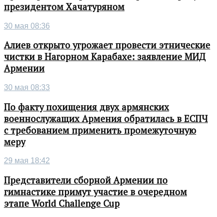
президентом Хачатуряном
30 мая 08:36
Алиев открыто угрожает провести этнические
чистки в Нагорном Карабахе: заявление МИД
Армении
30 мая 08:33
По факту похищения двух армянских
военнослужащих Армения обратилась в ЕСПЧ
с требованием применить промежуточную
меру
29 мая 18:42
Представители сборной Армении по
гимнастике примут участие в очередном
этапе World Challenge Cup