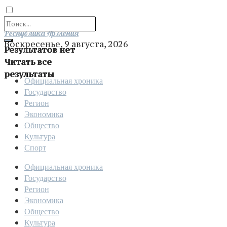
Отправить
Республика Армения
Воскресенье, 9 августа, 2026
Результатов нет
Читать все
результаты
Официальная хроника
Государство
Регион
Экономика
Общество
Культура
Спорт
Официальная хроника
Государство
Регион
Экономика
Общество
Культура