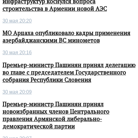
инфраструктур коснулся вопроса
строительства в Армении новой АЭС
30 мая 20:20
МО Арцаха опубликовало кадры применения
азербайджанскими ВС минометов
30 мая 20:16
Премьер-министр Пашинян принял делегацию
во главе с председателем Государственного
собрания Республики Словения
30 мая 20:09
Премьер-министр Пашинян принял
новоизбранных членов Центрального
правления Армянской либерально-
демократической партии