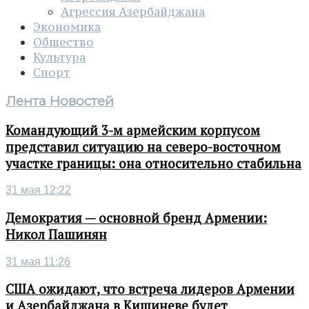
Агрессия Азербайджана
Экономика
Общество
Культура
Спорт
Лента Новостей
Командующий 3-м армейским корпусом
представил ситуацию на северо-восточном
участке границы: она относительно стабильна
31 мая 12:22
Демократия — основной бренд Армении:
Никол Пашинян
31 мая 11:26
США ожидают, что встреча лидеров Армении
и Азербайджана в Кишиневе будет