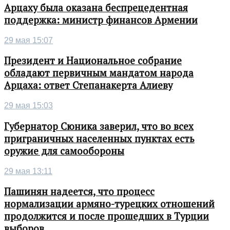
Арцаху была оказана беспрецедентная
поддержка: министр финансов Армении
29 мая 15:07
Президент и Национальное собрание
обладают первичным мандатом народа
Арцаха: ответ Степанакерта Алиеву
29 мая 15:03
Губернатор Сюника заверил, что во всех
приграничных населенных пунктах есть
оружие для самообороны
29 мая 13:11
Пашинян надеется, что процесс
нормализации армяно-турецких отношений
продолжится и после прошедших в Турции
выборов