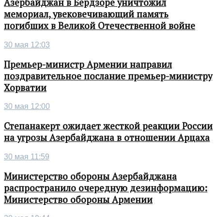
Азербайджан в Бердзоре уничтожил
мемориал, увековечивающий память
погибших в Великой Отечественной войне
30 мая 12:03
Премьер-министр Армении направил
поздравительное послание премьер-министру
Хорватии
30 мая 12:00
Степанакерт ожидает жесткой реакции России
на угрозы Азербайджана в отношении Арцаха
30 мая 11:59
Министерство обороны Азербайджана
распространило очередную дезинформацию:
Министерство обороны Армении