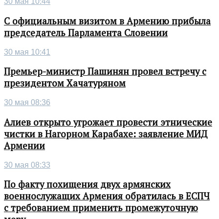
30 мая 10:44
С официальным визитом в Армению прибыла
председатель Парламента Словении
30 мая 10:41
Премьер-министр Пашинян провел встречу с
президентом Хачатуряном
30 мая 08:36
Алиев открыто угрожает провести этнические
чистки в Нагорном Карабахе: заявление МИД
Армении
30 мая 08:33
По факту похищения двух армянских
военнослужащих Армения обратилась в ЕСПЧ
с требованием применить промежуточную