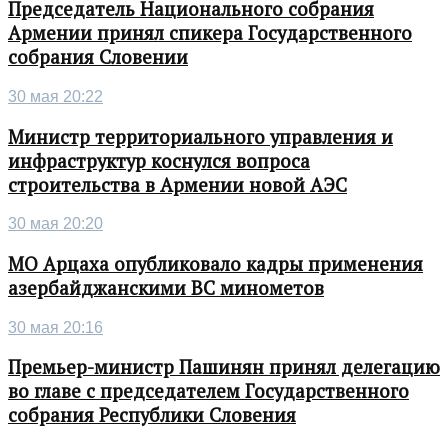
Председатель Национального собрания
Армении принял спикера Государственного
собрания Словении
30 мая 20:22
Министр территориального управления и
инфраструктур коснулся вопроса
строительства в Армении новой АЭС
30 мая 20:20
МО Арцаха опубликовало кадры применения
азербайджанскими ВС минометов
30 мая 20:16
Премьер-министр Пашинян принял делегацию
во главе с председателем Государственного
собрания Республики Словения