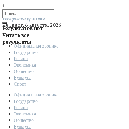
Отправить
Республика Армения
Четверг, 6 августа, 2026
Результатов нет
Читать все
результаты
Официальная хроника
Государство
Регион
Экономика
Общество
Культура
Спорт
Официальная хроника
Государство
Регион
Экономика
Общество
Культура