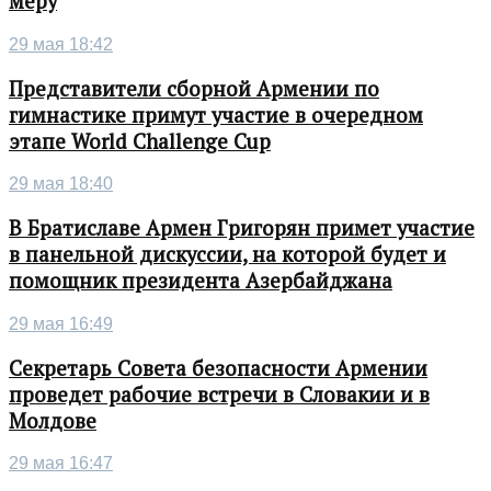
меру
29 мая 18:42
Представители сборной Армении по
гимнастике примут участие в очередном
этапе World Challenge Cup
29 мая 18:40
В Братиславе Армен Григорян примет участие
в панельной дискуссии, на которой будет и
помощник президента Азербайджана
29 мая 16:49
Секретарь Совета безопасности Армении
проведет рабочие встречи в Словакии и в
Молдове
29 мая 16:47