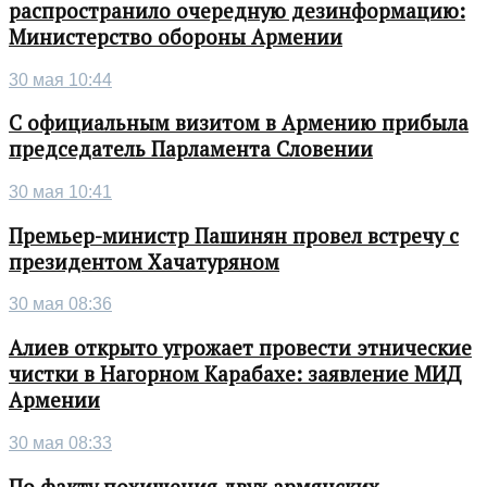
распространило очередную дезинформацию:
Министерство обороны Армении
30 мая 10:44
С официальным визитом в Армению прибыла
председатель Парламента Словении
30 мая 10:41
Премьер-министр Пашинян провел встречу с
президентом Хачатуряном
30 мая 08:36
Алиев открыто угрожает провести этнические
чистки в Нагорном Карабахе: заявление МИД
Армении
30 мая 08:33
По факту похищения двух армянских