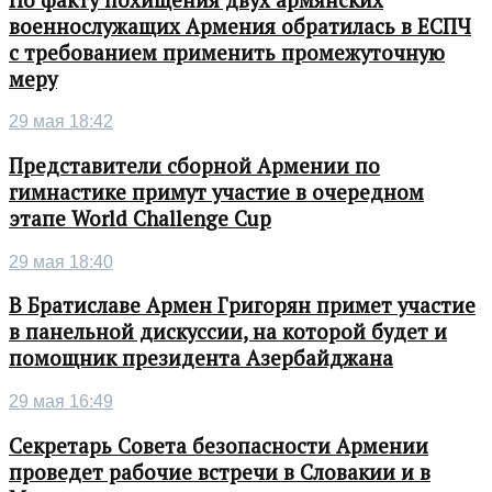
военнослужащих Армения обратилась в ЕСПЧ
с требованием применить промежуточную
меру
29 мая 18:42
Представители сборной Армении по
гимнастике примут участие в очередном
этапе World Challenge Cup
29 мая 18:40
В Братиславе Армен Григорян примет участие
в панельной дискуссии, на которой будет и
помощник президента Азербайджана
29 мая 16:49
Секретарь Совета безопасности Армении
проведет рабочие встречи в Словакии и в