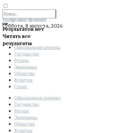
Отправить
Республика Армения
Суббота, 8 августа, 2026
Результатов нет
Читать все
результаты
Официальная хроника
Государство
Регион
Экономика
Общество
Культура
Спорт
Официальная хроника
Государство
Регион
Экономика
Общество
Культура