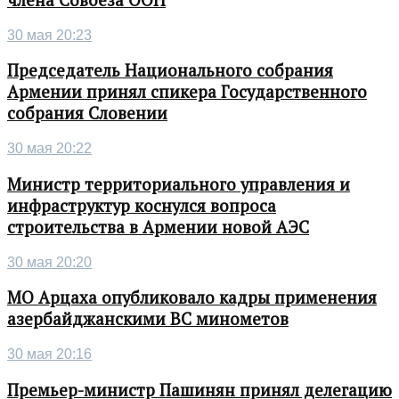
члена Совбеза ООН
30 мая 20:23
Председатель Национального собрания
Армении принял спикера Государственного
собрания Словении
30 мая 20:22
Министр территориального управления и
инфраструктур коснулся вопроса
строительства в Армении новой АЭС
30 мая 20:20
МО Арцаха опубликовало кадры применения
азербайджанскими ВС минометов
30 мая 20:16
Премьер-министр Пашинян принял делегацию