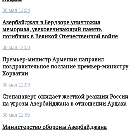
30 мая 12:04
Азербайджан в Бердзоре уничтожил
мемориал, увековечивающий память
погибших в Великой Отечественной войне
30 мая 12:03
Премьер-министр Армении направил
поздравительное послание премьер-министру
Хорватии
30 мая 12:00
Степанакерт ожидает жесткой реакции России
на угрозы Азербайджана в отношении Арцаха
30 мая 11:59
Министерство обороны Азербайджана