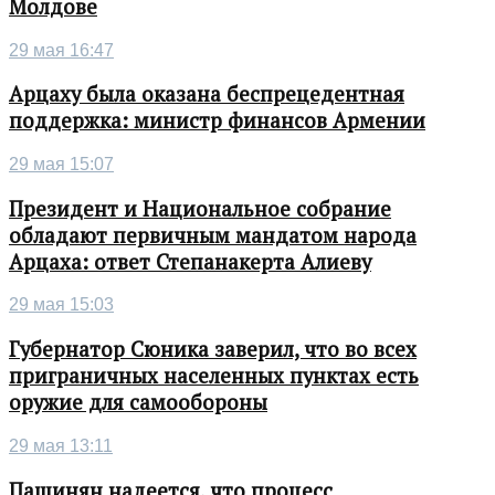
Молдове
29 мая 16:47
Арцаху была оказана беспрецедентная
поддержка: министр финансов Армении
29 мая 15:07
Президент и Национальное собрание
обладают первичным мандатом народа
Арцаха: ответ Степанакерта Алиеву
29 мая 15:03
Губернатор Сюника заверил, что во всех
приграничных населенных пунктах есть
оружие для самообороны
29 мая 13:11
Пашинян надеется, что процесс