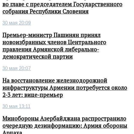
во главе с председателем Государственного
собрания Республики Словения
30 мая 20:09
Премьер-министр Пашинян принял
новоизбранных членов Центрального
правления Армянской либерально-
демократической партии
30 мая 20:07
На восстановление железнодорожной
инфраструктуры Армении потребуется около
2-3 лет: вице-премьер
30 мая 13:11
Минобороны Азербайджана распространило
очередную дезинформацию: Армия обороны
Арцаха