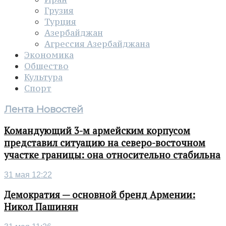
Грузия
Турция
Азербайджан
Агрессия Азербайджана
Экономика
Общество
Культура
Спорт
Лента Новостей
Командующий 3-м армейским корпусом
представил ситуацию на северо-восточном
участке границы: она относительно стабильна
31 мая 12:22
Демократия — основной бренд Армении:
Никол Пашинян