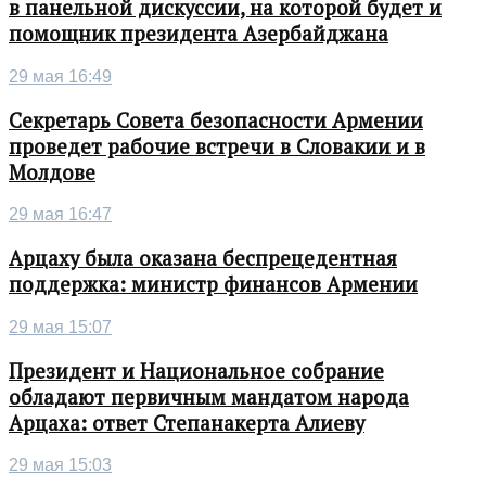
в панельной дискуссии, на которой будет и
помощник президента Азербайджана
29 мая 16:49
Секретарь Совета безопасности Армении
проведет рабочие встречи в Словакии и в
Молдове
29 мая 16:47
Арцаху была оказана беспрецедентная
поддержка: министр финансов Армении
29 мая 15:07
Президент и Национальное собрание
обладают первичным мандатом народа
Арцаха: ответ Степанакерта Алиеву
29 мая 15:03