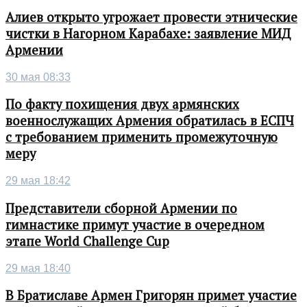
Алиев открыто угрожает провести этнические
чистки в Нагорном Карабахе: заявление МИД
Армении
30 мая 08:33
По факту похищения двух армянских
военнослужащих Армения обратилась в ЕСПЧ
с требованием применить промежуточную
меру
29 мая 18:42
Представители сборной Армении по
гимнастике примут участие в очередном
этапе World Challenge Cup
29 мая 18:40
В Братиславе Армен Григорян примет участие