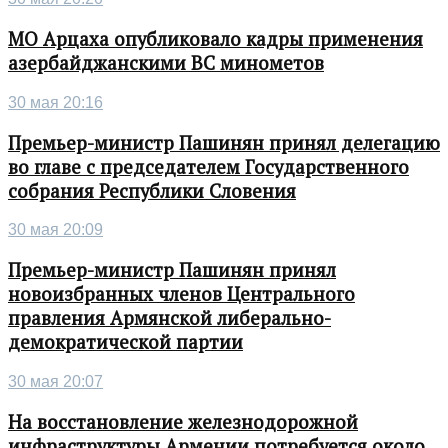
МО Арцаха опубликовало кадры применения
азербайджанскими ВС минометов
30 мая 20:16
Премьер-министр Пашинян принял делегацию
во главе с председателем Государственного
собрания Республики Словения
30 мая 20:09
Премьер-министр Пашинян принял
новоизбранных членов Центрального
правления Армянской либерально-
демократической партии
30 мая 20:07
На восстановление железнодорожной
инфраструктуры Армении потребуется около