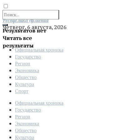
Отправить
Республика Армения
Четверг, 6 августа, 2026
Результатов нет
Читать все
результаты
Официальная хроника
Государство
Регион
Экономика
Общество
Культура
Спорт
Официальная хроника
Государство
Регион
Экономика
Общество
Культура