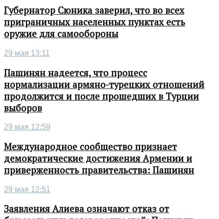
Губернатор Сюника заверил, что во всех
приграничных населенных пунктах есть
оружие для самообороны
29 мая 13:11
Пашинян надеется, что процесс
нормализации армяно-турецких отношений
продолжится и после прошедших в Турции
выборов
29 мая 12:59
Международное сообщество признает
демократические достижения Армении и
приверженность правительства: Пашинян
29 мая 12:51
Заявления Алиева означают отказ от