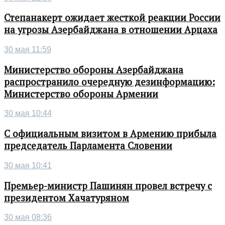
Степанакерт ожидает жесткой реакции России
на угрозы Азербайджана в отношении Арцаха
30 мая 11:59
Министерство обороны Азербайджана
распространило очередную дезинформацию:
Министерство обороны Армении
30 мая 10:44
С официальным визитом в Армению прибыла
председатель Парламента Словении
30 мая 10:41
Премьер-министр Пашинян провел встречу с
президентом Хачатуряном
30 мая 08:36