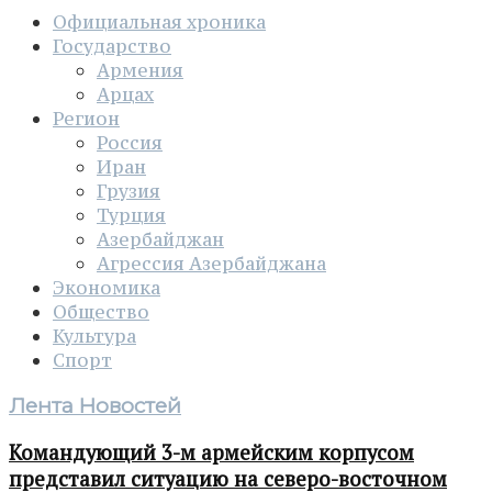
Официальная хроника
Государство
Армения
Арцах
Регион
Россия
Иран
Грузия
Турция
Азербайджан
Агрессия Азербайджана
Экономика
Общество
Культура
Спорт
Лента Новостей
Командующий 3-м армейским корпусом
представил ситуацию на северо-восточном