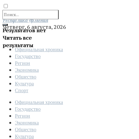
Отправить
Республика Армения
Четверг, 6 августа, 2026
Результатов нет
Читать все
результаты
Официальная хроника
Государство
Регион
Экономика
Общество
Культура
Спорт
Официальная хроника
Государство
Регион
Экономика
Общество
Культура