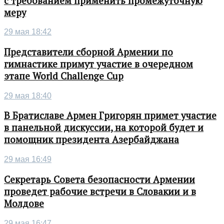
с требованием применить промежуточную
меру
29 мая 18:42
Представители сборной Армении по
гимнастике примут участие в очередном
этапе World Challenge Cup
29 мая 18:40
В Братиславе Армен Григорян примет участие
в панельной дискуссии, на которой будет и
помощник президента Азербайджана
29 мая 16:49
Секретарь Совета безопасности Армении
проведет рабочие встречи в Словакии и в
Молдове
29 мая 16:47