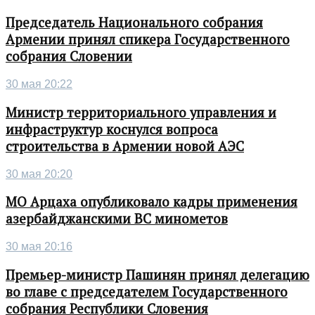
Председатель Национального собрания
Армении принял спикера Государственного
собрания Словении
30 мая 20:22
Министр территориального управления и
инфраструктур коснулся вопроса
строительства в Армении новой АЭС
30 мая 20:20
МО Арцаха опубликовало кадры применения
азербайджанскими ВС минометов
30 мая 20:16
Премьер-министр Пашинян принял делегацию
во главе с председателем Государственного
собрания Республики Словения