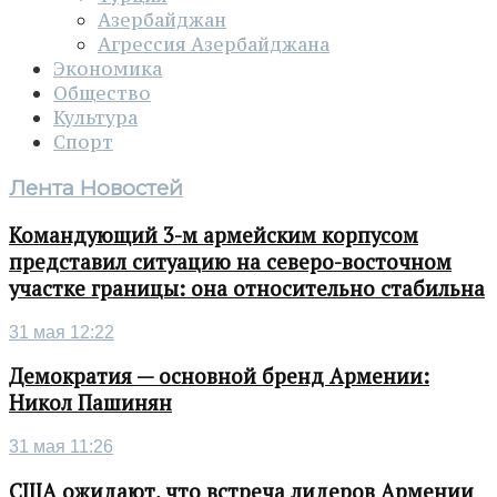
Азербайджан
Агрессия Азербайджана
Экономика
Общество
Культура
Спорт
Лента Новостей
Командующий 3-м армейским корпусом
представил ситуацию на северо-восточном
участке границы: она относительно стабильна
31 мая 12:22
Демократия — основной бренд Армении:
Никол Пашинян
31 мая 11:26
США ожидают, что встреча лидеров Армении