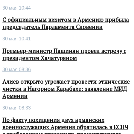
30 мая 10:44
С официальным визитом в Армению прибыла
председатель Парламента Словении
30 мая 10:41
Премьер-министр Пашинян провел встречу с
президентом Хачатуряном
30 мая 08:36
Алиев открыто угрожает провести этнические
чистки в Нагорном Карабахе: заявление МИД
Армении
30 мая 08:33
По факту похищения двух армянских
военнослужащих Армения обратилась в ЕСПЧ