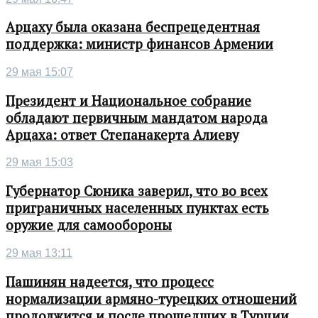
Арцаху была оказана беспрецедентная
поддержка: министр финансов Армении
29 мая 15:07
Президент и Национальное собрание
обладают первичным мандатом народа
Арцаха: ответ Степанакерта Алиеву
29 мая 15:03
Губернатор Сюника заверил, что во всех
приграничных населенных пунктах есть
оружие для самообороны
29 мая 13:11
Пашинян надеется, что процесс
нормализации армяно-турецких отношений
продолжится и после прошедших в Турции