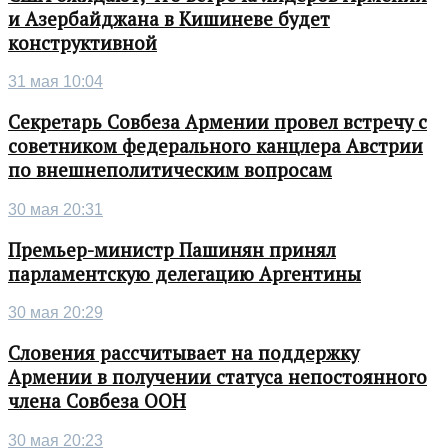
и Азербайджана в Кишиневе будет
конструктивной
31 мая 10:04
Секретарь Совбеза Армении провел встречу с
советником федерального канцлера Австрии
по внешнеполитическим вопросам
30 мая 20:31
Премьер-министр Пашинян принял
парламентскую делегацию Аргентины
30 мая 20:29
Словения рассчитывает на поддержку
Армении в получении статуса непостоянного
члена Совбеза ООН
30 мая 20:23