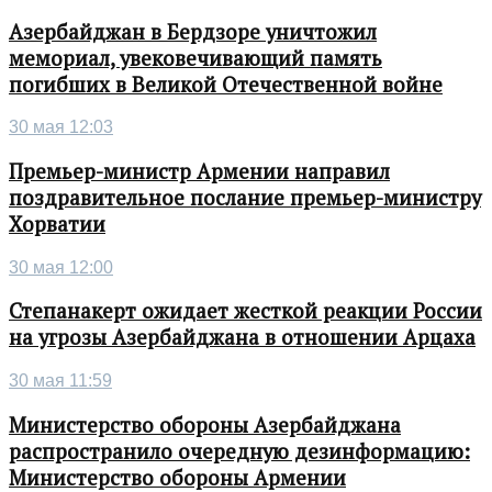
Азербайджан в Бердзоре уничтожил
мемориал, увековечивающий память
погибших в Великой Отечественной войне
30 мая 12:03
Премьер-министр Армении направил
поздравительное послание премьер-министру
Хорватии
30 мая 12:00
Степанакерт ожидает жесткой реакции России
на угрозы Азербайджана в отношении Арцаха
30 мая 11:59
Министерство обороны Азербайджана
распространило очередную дезинформацию:
Министерство обороны Армении