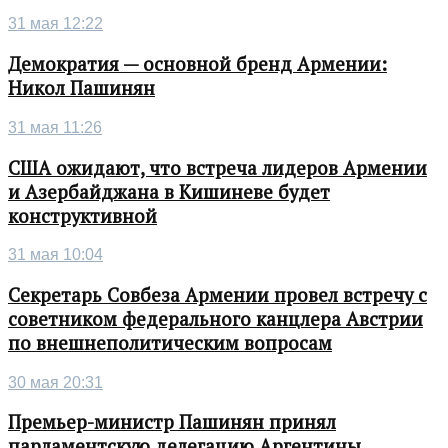
31 мая 12:22
Демократия — основной бренд Армении:
Никол Пашинян
31 мая 11:26
США ожидают, что встреча лидеров Армении
и Азербайджана в Кишиневе будет
конструктивной
31 мая 10:04
Секретарь Совбеза Армении провел встречу с
советником федерального канцлера Австрии
по внешнеполитическим вопросам
30 мая 20:31
Премьер-министр Пашинян принял
парламентскую делегацию Аргентины