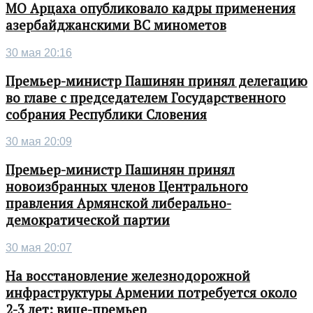
МО Арцаха опубликовало кадры применения
азербайджанскими ВС минометов
30 мая 20:16
Премьер-министр Пашинян принял делегацию
во главе с председателем Государственного
собрания Республики Словения
30 мая 20:09
Премьер-министр Пашинян принял
новоизбранных членов Центрального
правления Армянской либерально-
демократической партии
30 мая 20:07
На восстановление железнодорожной
инфраструктуры Армении потребуется около
2-3 лет: вице-премьер