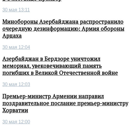
30 мая 13:11
Минобороны Азербайджана распространило
очередную дезинформацию: Армия обороны
Арцаха
30 мая 12:04
Азербайджан в Бердзоре уничтожил
мемориал, увековечивающий память
погибших в Великой Отечественной войне
30 мая 12:03
Премьер-министр Армении направил
поздравительное послание премьер-министру
Хорватии
30 мая 12:00