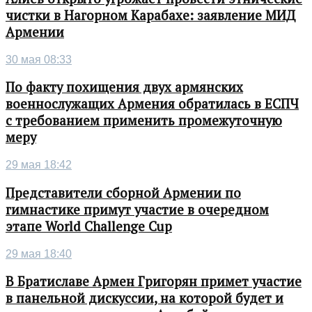
чистки в Нагорном Карабахе: заявление МИД
Армении
30 мая 08:33
По факту похищения двух армянских
военнослужащих Армения обратилась в ЕСПЧ
с требованием применить промежуточную
меру
29 мая 18:42
Представители сборной Армении по
гимнастике примут участие в очередном
этапе World Challenge Cup
29 мая 18:40
В Братиславе Армен Григорян примет участие
в панельной дискуссии, на которой будет и