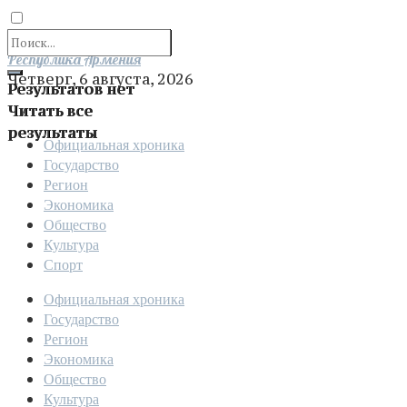
Отправить
Республика Армения
Четверг, 6 августа, 2026
Результатов нет
Читать все
результаты
Официальная хроника
Государство
Регион
Экономика
Общество
Культура
Спорт
Официальная хроника
Государство
Регион
Экономика
Общество
Культура