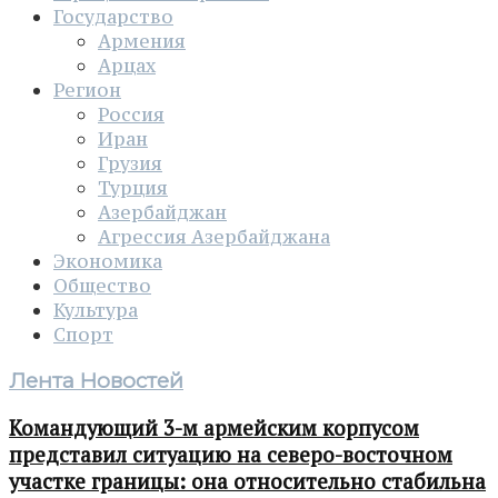
Государство
Армения
Арцах
Регион
Россия
Иран
Грузия
Турция
Азербайджан
Агрессия Азербайджана
Экономика
Общество
Культура
Спорт
Лента Новостей
Командующий 3-м армейским корпусом
представил ситуацию на северо-восточном
участке границы: она относительно стабильна