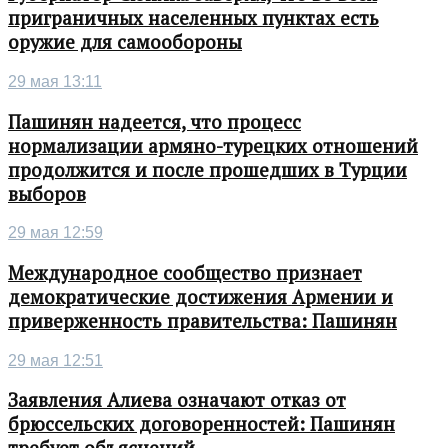
приграничных населенных пунктах есть
оружие для самообороны
29 мая 13:11
Пашинян надеется, что процесс
нормализации армяно-турецких отношений
продолжится и после прошедших в Турции
выборов
29 мая 12:59
Международное сообщество признает
демократические достижения Армении и
приверженность правительства: Пашинян
29 мая 12:51
Заявления Алиева означают отказ от
брюссельских договоренностей: Пашинян