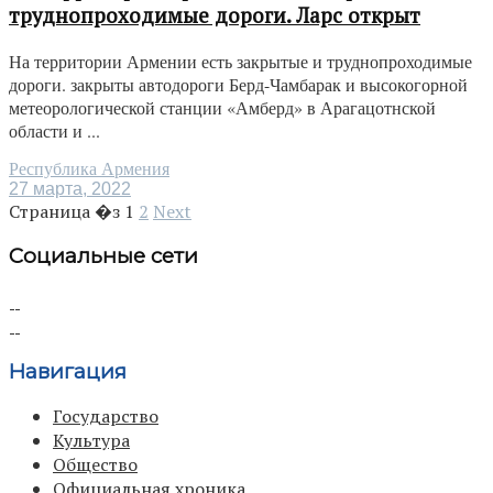
труднопроходимые дороги. Ларс открыт
На территории Армении есть закрытые и труднопроходимые
дороги. закрыты автодороги Берд-Чамбарак и высокогорной
метеорологической станции «Амберд» в Арагацотнской
области и ...
Республика Армения
27 марта, 2022
Страница �з
1
2
Next
Социальные сети
Навигация
Государство
Культура
Общество
Официальная хроника