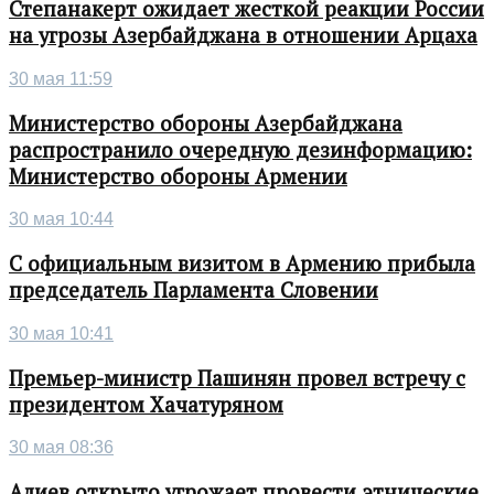
Степанакерт ожидает жесткой реакции России
на угрозы Азербайджана в отношении Арцаха
30 мая 11:59
Министерство обороны Азербайджана
распространило очередную дезинформацию:
Министерство обороны Армении
30 мая 10:44
С официальным визитом в Армению прибыла
председатель Парламента Словении
30 мая 10:41
Премьер-министр Пашинян провел встречу с
президентом Хачатуряном
30 мая 08:36
Алиев открыто угрожает провести этнические