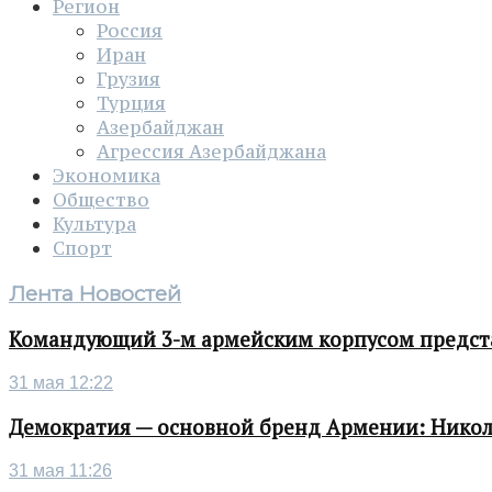
Регион
Россия
Иран
Грузия
Турция
Азербайджан
Агрессия Азербайджана
Экономика
Общество
Культура
Спорт
Лента Новостей
Командующий 3-м армейским корпусом представ
31 мая 12:22
Демократия — основной бренд Армении: Нико
31 мая 11:26