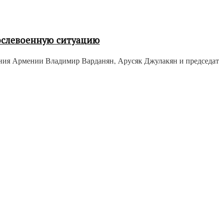
ослевоенную ситуацию
ия Армении Владимир Варданян, Арусяк Джулакян и председате