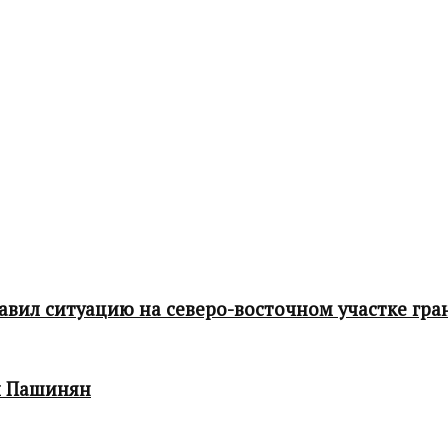
ил ситуацию на северо-восточном участке гра
л Пашинян