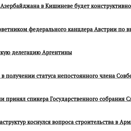
 Азербайджана в Кишиневе будет конструктивн
 советником федерального канцлера Австрии по
кую делегацию Аргентины
в получении статуса непостоянного члена Совб
и принял спикера Государственного собрания С
структур коснулся вопроса строительства в Ар