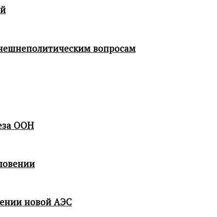
ой
 внешнеполитическим вопросам
еза ООН
ловении
мении новой АЭС