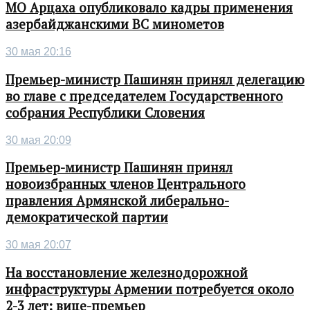
МО Арцаха опубликовало кадры применения
азербайджанскими ВС минометов
30 мая 20:16
Премьер-министр Пашинян принял делегацию
во главе с председателем Государственного
собрания Республики Словения
30 мая 20:09
Премьер-министр Пашинян принял
новоизбранных членов Центрального
правления Армянской либерально-
демократической партии
30 мая 20:07
На восстановление железнодорожной
инфраструктуры Армении потребуется около
2-3 лет: вице-премьер