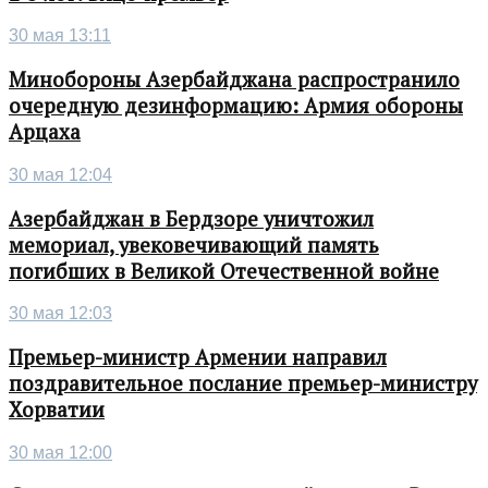
30 мая 13:11
Минобороны Азербайджана распространило
очередную дезинформацию: Армия обороны
Арцаха
30 мая 12:04
Азербайджан в Бердзоре уничтожил
мемориал, увековечивающий память
погибших в Великой Отечественной войне
30 мая 12:03
Премьер-министр Армении направил
поздравительное послание премьер-министру
Хорватии
30 мая 12:00