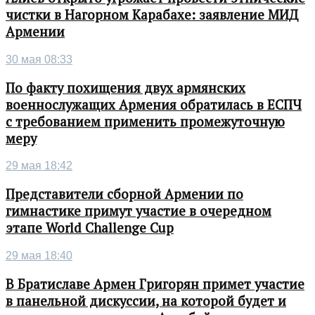
чистки в Нагорном Карабахе: заявление МИД
Армении
30 мая 08:33
По факту похищения двух армянских
военнослужащих Армения обратилась в ЕСПЧ
с требованием применить промежуточную
меру
29 мая 18:42
Представители сборной Армении по
гимнастике примут участие в очередном
этапе World Challenge Cup
29 мая 18:40
В Братиславе Армен Григорян примет участие
в панельной дискуссии, на которой будет и