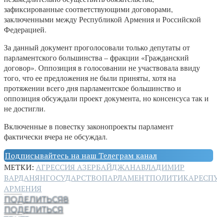
зафиксированные соответствующими договорами,
заключенными между Республикой Армения и Российской
Федерацией.
За данный документ проголосовали только депутаты от
парламентского большинства – фракции «Гражданский
договор». Оппозиция в голосовании не участвовала ввиду
того, что ее предложения не были приняты, хотя на
протяжении всего дня парламентское большинство и
оппозиция обсуждали проект документа, но консенсуса так и
не достигли.
Включенные в повестку законопроекты парламент
фактически вчера не обсуждал.
Подписывайтесь на наш Телеграм канал
МЕТКИ:
АГРЕССИЯ АЗЕРБАЙДЖАНА
ВЛАДИМИР
ВАРДАНЯН
ГОСУДАРСТВО
ПАРЛАМЕНТ
ПОЛИТИКА
РЕСП
АРМЕНИЯ
ПОДЕЛИТЬСЯ
8
ПОДЕЛИТЬСЯ