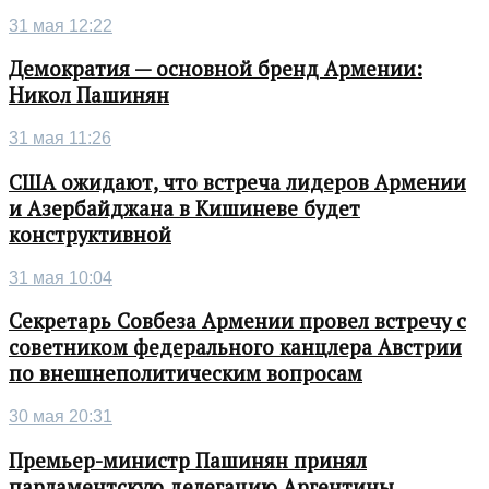
31 мая 12:22
Демократия — основной бренд Армении:
Никол Пашинян
31 мая 11:26
США ожидают, что встреча лидеров Армении
и Азербайджана в Кишиневе будет
конструктивной
31 мая 10:04
Секретарь Совбеза Армении провел встречу с
советником федерального канцлера Австрии
по внешнеполитическим вопросам
30 мая 20:31
Премьер-министр Пашинян принял
парламентскую делегацию Аргентины