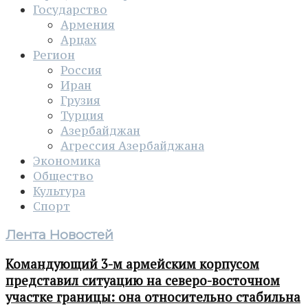
Государство
Армения
Арцах
Регион
Россия
Иран
Грузия
Турция
Азербайджан
Агрессия Азербайджана
Экономика
Общество
Культура
Спорт
Лента Новостей
Командующий 3-м армейским корпусом
представил ситуацию на северо-восточном
участке границы: она относительно стабильна