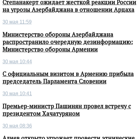
Степанакерт ожидает жесткой реакции России
на угрозы Азербайджана в отношении Арцаха
30 мая 11:59
Министерство обороны Азербайджана
распространило очередную дезинформацию:
Министерство обороны Армении
30 мая 10:44
С официальным визитом в Армению прибыла
председатель Парламента Словении
30 мая 10:41
Премьер-министр Пашинян провел встречу с
президентом Хачатуряном
30 мая 08:36
Алиев открыто угрожает провести этнические