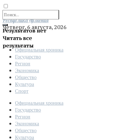
Отправить
Республика Армения
Четверг, 6 августа, 2026
Результатов нет
Читать все
результаты
Официальная хроника
Государство
Регион
Экономика
Общество
Культура
Спорт
Официальная хроника
Государство
Регион
Экономика
Общество
Культура