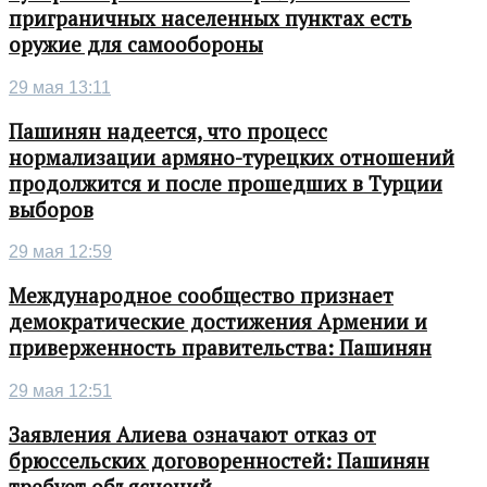
приграничных населенных пунктах есть
оружие для самообороны
29 мая 13:11
Пашинян надеется, что процесс
нормализации армяно-турецких отношений
продолжится и после прошедших в Турции
выборов
29 мая 12:59
Международное сообщество признает
демократические достижения Армении и
приверженность правительства: Пашинян
29 мая 12:51
Заявления Алиева означают отказ от
брюссельских договоренностей: Пашинян
требует объяснений