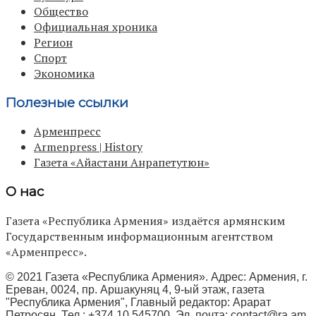
Общество
Официальная хроника
Регион
Спорт
Экономика
Полезные ссылки
Арменпресс
Armenpress | History
Газета «Айастани Анрапетутюн»
О нас
Газета «Республика Армения» издаётся армянским
Государственным информационным агентством
«Арменпресс».
© 2021 Газета «Республика Армения». Адрес: Армения, г.
Ереван, 0024, пр. Аршакуняц 4, 9-ый этаж, газета
"Республика Армения", Главный редактор: Арарат
Петросян, Тел.: +374 10 545700, Эл. почта:
contact@ra.am