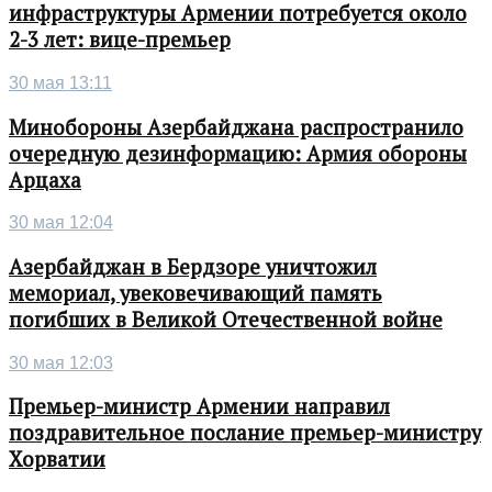
инфраструктуры Армении потребуется около
2-3 лет: вице-премьер
30 мая 13:11
Минобороны Азербайджана распространило
очередную дезинформацию: Армия обороны
Арцаха
30 мая 12:04
Азербайджан в Бердзоре уничтожил
мемориал, увековечивающий память
погибших в Великой Отечественной войне
30 мая 12:03
Премьер-министр Армении направил
поздравительное послание премьер-министру
Хорватии