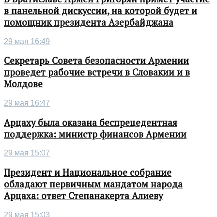
в панельной дискуссии, на которой будет и
помощник президента Азербайджана
29 мая 16:49
Секретарь Совета безопасности Армении
проведет рабочие встречи в Словакии и в
Молдове
29 мая 16:47
Арцаху была оказана беспрецедентная
поддержка: министр финансов Армении
29 мая 15:07
Президент и Национальное собрание
обладают первичным мандатом народа
Арцаха: ответ Степанакерта Алиеву
29 мая 15:03