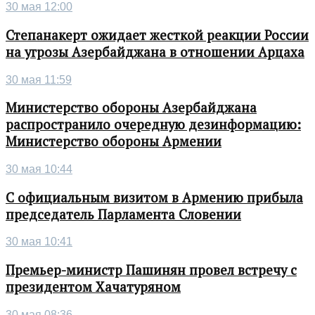
30 мая 12:00
Степанакерт ожидает жесткой реакции России
на угрозы Азербайджана в отношении Арцаха
30 мая 11:59
Министерство обороны Азербайджана
распространило очередную дезинформацию:
Министерство обороны Армении
30 мая 10:44
С официальным визитом в Армению прибыла
председатель Парламента Словении
30 мая 10:41
Премьер-министр Пашинян провел встречу с
президентом Хачатуряном
30 мая 08:36