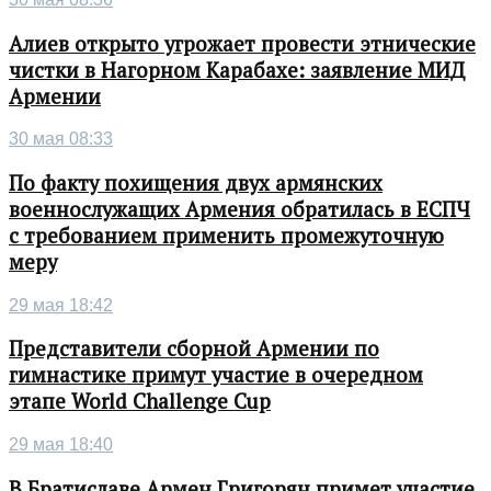
Алиев открыто угрожает провести этнические
чистки в Нагорном Карабахе: заявление МИД
Армении
30 мая 08:33
По факту похищения двух армянских
военнослужащих Армения обратилась в ЕСПЧ
с требованием применить промежуточную
меру
29 мая 18:42
Представители сборной Армении по
гимнастике примут участие в очередном
этапе World Challenge Cup
29 мая 18:40
В Братиславе Армен Григорян примет участие