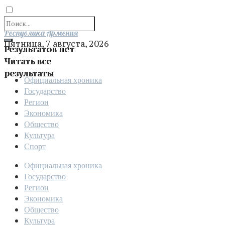
Отправить
Республика Армения
Пятница, 7 августа, 2026
Результатов нет
Читать все
результаты
Официальная хроника
Государство
Регион
Экономика
Общество
Культура
Спорт
Официальная хроника
Государство
Регион
Экономика
Общество
Культура