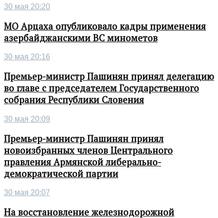
30 мая 20:20
МО Арцаха опубликовало кадры применения
азербайджанскими ВС минометов
30 мая 20:16
Премьер-министр Пашинян принял делегацию
во главе с председателем Государственного
собрания Республики Словения
30 мая 20:09
Премьер-министр Пашинян принял
новоизбранных членов Центрального
правления Армянской либерально-
демократической партии
30 мая 20:07
На восстановление железнодорожной