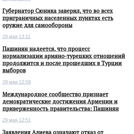
Губернатор Сюника заверил, что во всех
приграничных населенных пунктах есть
оружие для самообороны
29 мая 13:11
Пашинян надеется, что процесс
нормализации армяно-турецких отношений
продолжится и после прошедших в Турции
выборов
29 мая 12:59
Международное сообщество признает
демократические достижения Армении и
приверженность правительства: Пашинян
29 мая 12:51
Заявления Алиева означают отказ от