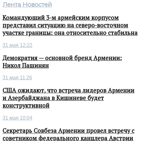
Лента Новостей
Командующий 3-м армейским корпусом
представил ситуацию на северо-восточном
участке границы: она относительно стабильна
31 мая 12:22
Демократия — основной бренд Армении:
Никол Пашинян
31 мая 11:26
США ожидают, что встреча лидеров Армении
и Азербайджана в Кишиневе будет
конструктивной
31 мая 10:04
Секретарь Совбеза Армении провел встречу с
советником федерального канцлера Австрии