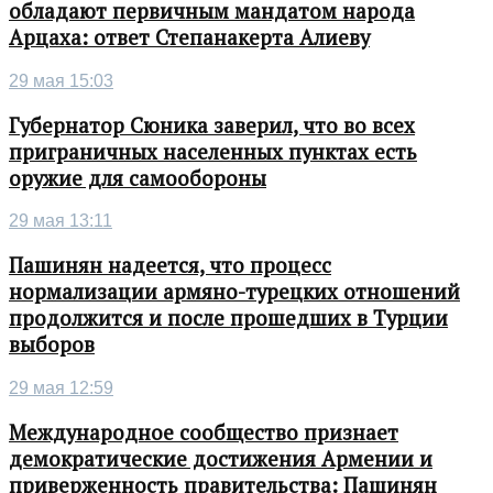
обладают первичным мандатом народа
Арцаха: ответ Степанакерта Алиеву
29 мая 15:03
Губернатор Сюника заверил, что во всех
приграничных населенных пунктах есть
оружие для самообороны
29 мая 13:11
Пашинян надеется, что процесс
нормализации армяно-турецких отношений
продолжится и после прошедших в Турции
выборов
29 мая 12:59
Международное сообщество признает
демократические достижения Армении и
приверженность правительства: Пашинян