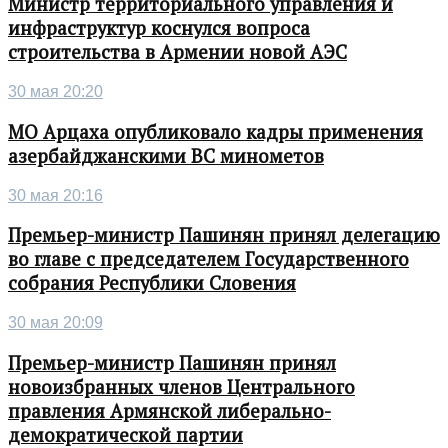
Министр территориального управления и
инфраструктур коснулся вопроса
строительства в Армении новой АЭС
30 мая 20:20
МО Арцаха опубликовало кадры применения
азербайджанскими ВС минометов
30 мая 20:16
Премьер-министр Пашинян принял делегацию
во главе с председателем Государственного
собрания Республики Словения
30 мая 20:09
Премьер-министр Пашинян принял
новоизбранных членов Центрального
правления Армянской либерально-
демократической партии