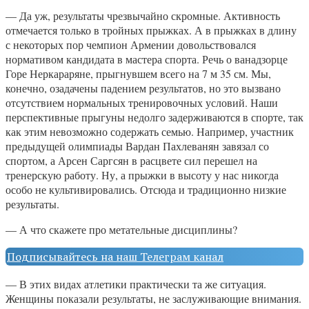
— Да уж, результаты чрезвычайно скромные. Активность
отмечается только в тройных прыжках. А в прыжках в длину
с некоторых пор чемпион Армении довольствовался
нормативом кандидата в мастера спорта. Речь о ванадзорце
Горе Неркараряне, прыгнувшем всего на 7 м 35 см. Мы,
конечно, озадачены падением результатов, но это вызвано
отсутствием нормальных тренировочных условий. Наши
перспективные прыгуны недолго задерживаются в спорте, так
как этим невозможно содержать семью. Например, участник
предыдущей олимпиады Вардан Пахлеванян завязал со
спортом, а Арсен Саргсян в расцвете сил перешел на
тренерскую работу. Ну, а прыжки в высоту у нас никогда
особо не культивировались. Отсюда и традиционно низкие
результаты.
— А что скажете про метательные дисциплины?
Подписывайтесь на наш Телеграм канал
— В этих видах атлетики практически та же ситуация.
Женщины показали результаты, не заслуживающие внимания.