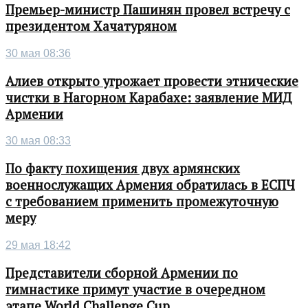
Премьер-министр Пашинян провел встречу с
президентом Хачатуряном
30 мая 08:36
Алиев открыто угрожает провести этнические
чистки в Нагорном Карабахе: заявление МИД
Армении
30 мая 08:33
По факту похищения двух армянских
военнослужащих Армения обратилась в ЕСПЧ
с требованием применить промежуточную
меру
29 мая 18:42
Представители сборной Армении по
гимнастике примут участие в очередном
этапе World Challenge Cup