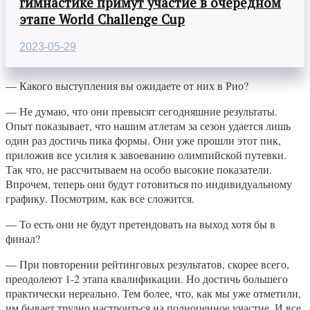
гимнастике примут участие в очередном
этапе World Challenge Cup
2023-05-29
— Какого выступления вы ожидаете от них в Рио?
— Не думаю, что они превысят сегодняшние результаты.
Опыт показывает, что нашим атлетам за сезон удается лишь
один раз достичь пика формы. Они уже прошли этот пик,
приложив все усилия к завоеванию олимпийской путевки.
Так что, не рассчитываем на особо высокие показатели.
Впрочем, теперь они будут готовиться по индивидуальному
графику. Посмотрим, как все сложится.
— То есть они не будут претендовать на выход хотя бы в
финал?
— При повторении рейтинговых результатов, скорее всего,
преодолеют 1-2 этапа квалификации. Но достичь большего
практически нереально. Тем более, что, как мы уже отметили,
им бывает трудно настроиться на полноценное участие. И все