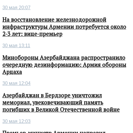
30 мая 20:07
На восстановление железнодорожной
инфраструктуры Армении потребуется около
2-3 лет: вице-премьер
30 мая 13:11
Минобороны Азербайджана распространило
очередную дезинформацию: Армия обороны
Арцаха
30 мая 12:04
Азербайджан в Бердзоре уничтожил
мемориал, увековечивающий память
погибших в Великой Отечественной войне
30 мая 12:03