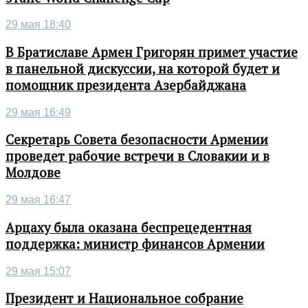
29 мая 18:40
В Братиславе Армен Григорян примет участие
в панельной дискуссии, на которой будет и
помощник президента Азербайджана
29 мая 16:49
Секретарь Совета безопасности Армении
проведет рабочие встречи в Словакии и в
Молдове
29 мая 16:47
Арцаху была оказана беспрецедентная
поддержка: министр финансов Армении
29 мая 15:07
Президент и Национальное собрание