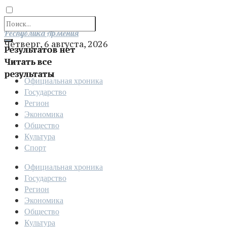
Отправить
Республика Армения
Четверг, 6 августа, 2026
Результатов нет
Читать все
результаты
Официальная хроника
Государство
Регион
Экономика
Общество
Культура
Спорт
Официальная хроника
Государство
Регион
Экономика
Общество
Культура