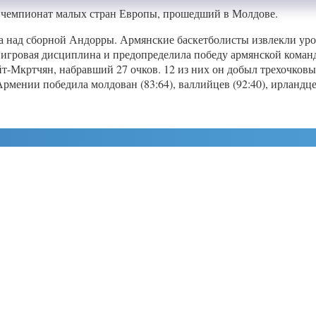
 чемпионат малых стран Европы, прошедший в Молдове.
 над сборной Андорры. Армянские баскетболисты извлекли урок 
игровая дисциплина и предопределила победу армянской команд
йт-Мкртчян, набравший 27 очков. 12 из них он добыл трехочко
мении победила молдован (83:64), валлийцев (92:40), ирландцев