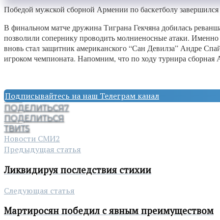
Победой мужской сборной Армении по баскетболу завершился
В финальном матче дружина Тиграна Гекчяна добилась реванша
позволили сопернику проводить молниеносные атаки. Именно 
вновь стал защитник американского “Сан Девилза” Андре Спа
игроком чемпионата. Напомним, что по ходу турнира сборная Ар
Подписывайтесь на наш Телеграм канал
ПОДЕЛИТЬСЯ
7
ПОДЕЛИТЬСЯ
ТВИТ
5
Новости СМИ2
Предыдущая статья
Ликвидируя последствия стихии
Следующая статья
Мартиросян победил с явным преимуществом