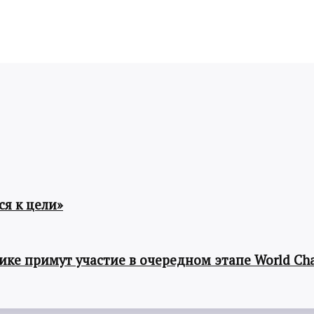
я к цели»
ке примут участие в очередном этапе World Cha