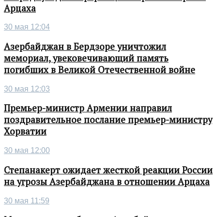
Арцаха
30 мая 12:04
Азербайджан в Бердзоре уничтожил
мемориал, увековечивающий память
погибших в Великой Отечественной войне
30 мая 12:03
Премьер-министр Армении направил
поздравительное послание премьер-министру
Хорватии
30 мая 12:00
Степанакерт ожидает жесткой реакции России
на угрозы Азербайджана в отношении Арцаха
30 мая 11:59