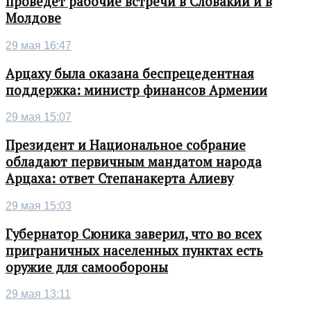
проведет рабочие встречи в Словакии и в
Молдове
29 мая 16:47
Арцаху была оказана беспрецедентная
поддержка: министр финансов Армении
29 мая 15:07
Президент и Национальное собрание
обладают первичным мандатом народа
Арцаха: ответ Степанакерта Алиеву
29 мая 15:03
Губернатор Сюника заверил, что во всех
приграничных населенных пунктах есть
оружие для самообороны
29 мая 13:11