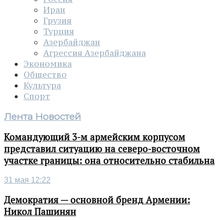
Иран
Грузия
Турция
Азербайджан
Агрессия Азербайджана
Экономика
Общество
Культура
Спорт
Лента Новостей
Командующий 3-м армейским корпусом
представил ситуацию на северо-восточном
участке границы: она относительно стабильна
31 мая 12:22
Демократия — основной бренд Армении:
Никол Пашинян