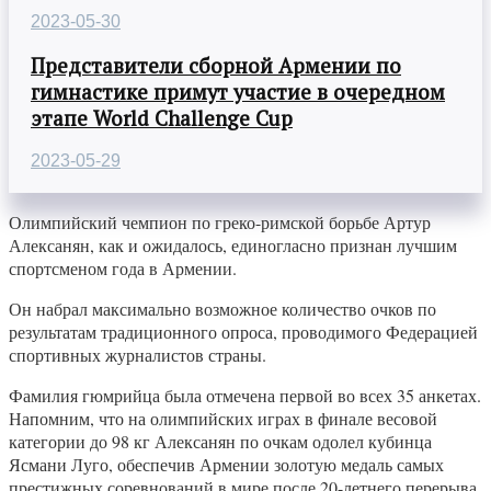
2023-05-30
Представители сборной Армении по
гимнастике примут участие в очередном
этапе World Challenge Cup
2023-05-29
Олимпийский чемпион по греко-римской борьбе Артур
Алексанян, как и ожидалось, единогласно признан лучшим
спортсменом года в Армении.
Он набрал максимально возможное количество очков по
результатам традиционного опроса, проводимого Федерацией
спортивных журналистов страны.
Фамилия гюмрийца была отмечена первой во всех 35 анкетах.
Напомним, что на олимпийских играх в финале весовой
категории до 98 кг Алексанян по очкам одолел кубинца
Ясмани Луго, обеспечив Армении золотую медаль самых
престижных соревнований в мире после 20-летнего перерыва.