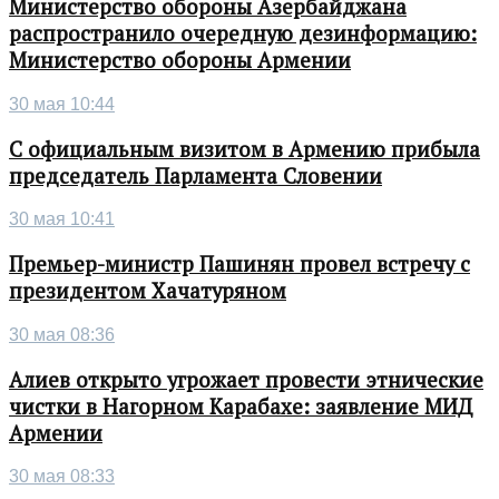
Министерство обороны Азербайджана
распространило очередную дезинформацию:
Министерство обороны Армении
30 мая 10:44
С официальным визитом в Армению прибыла
председатель Парламента Словении
30 мая 10:41
Премьер-министр Пашинян провел встречу с
президентом Хачатуряном
30 мая 08:36
Алиев открыто угрожает провести этнические
чистки в Нагорном Карабахе: заявление МИД
Армении
30 мая 08:33