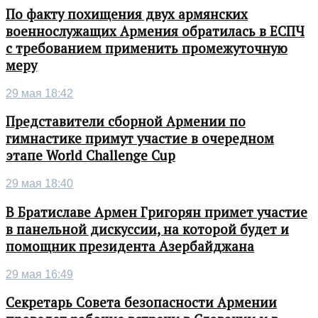
По факту похищения двух армянских
военнослужащих Армения обратилась в ЕСПЧ
с требованием применить промежуточную
меру
29 мая 18:42
Представители сборной Армении по
гимнастике примут участие в очередном
этапе World Challenge Cup
29 мая 18:40
В Братиславе Армен Григорян примет участие
в панельной дискуссии, на которой будет и
помощник президента Азербайджана
29 мая 16:49
Секретарь Совета безопасности Армении