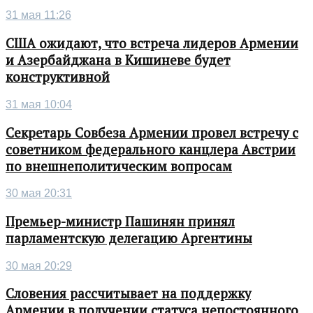
31 мая 11:26
США ожидают, что встреча лидеров Армении
и Азербайджана в Кишиневе будет
конструктивной
31 мая 10:04
Секретарь Совбеза Армении провел встречу с
советником федерального канцлера Австрии
по внешнеполитическим вопросам
30 мая 20:31
Премьер-министр Пашинян принял
парламентскую делегацию Аргентины
30 мая 20:29
Словения рассчитывает на поддержку
Армении в получении статуса непостоянного