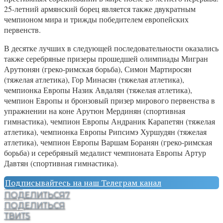
25-летний армянский борец является также двукратным
чемпионом мира и трижды победителем европейских
первенств.
В десятке лучших в следующей последовательности оказались
также серебряные призеры прошедшей олимпиады Мигран
Арутюнян (греко-римская борьба), Симон Мартиросян
(тяжелая атлетика), Гор Минасян (тяжелая атлетика),
чемпионка Европы Назик Авдалян (тяжелая атлетика),
чемпион Европы и бронзовый призер мирового первенства в
упражнении на коне Арутюн Мердинян (спортивная
гимнастика), чемпион Европы Андраник Карапетян (тяжелая
атлетика), чемпионка Европы Рипсимэ Хуршудян (тяжелая
атлетика), чемпион Европы Варшам Боранян (греко-римская
борьба) и серебряный медалист чемпионата Европы Артур
Давтян (спортивная гимнастика).
Подписывайтесь на наш Телеграм канал
ПОДЕЛИТЬСЯ
7
ПОДЕЛИТЬСЯ
ТВИТ
5