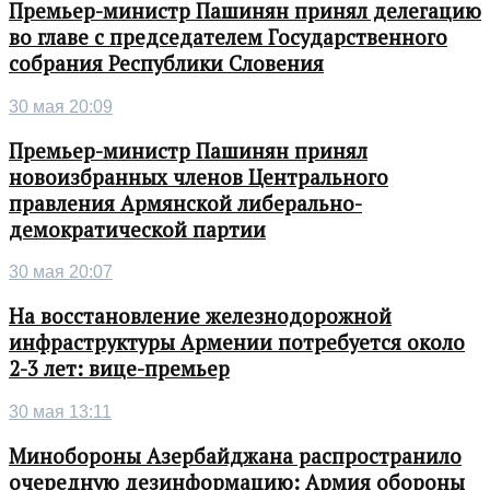
Премьер-министр Пашинян принял делегацию
во главе с председателем Государственного
собрания Республики Словения
30 мая 20:09
Премьер-министр Пашинян принял
новоизбранных членов Центрального
правления Армянской либерально-
демократической партии
30 мая 20:07
На восстановление железнодорожной
инфраструктуры Армении потребуется около
2-3 лет: вице-премьер
30 мая 13:11
Минобороны Азербайджана распространило
очередную дезинформацию: Армия обороны