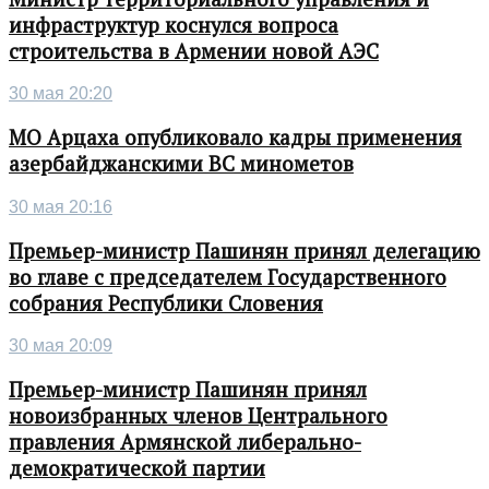
инфраструктур коснулся вопроса
строительства в Армении новой АЭС
30 мая 20:20
МО Арцаха опубликовало кадры применения
азербайджанскими ВС минометов
30 мая 20:16
Премьер-министр Пашинян принял делегацию
во главе с председателем Государственного
собрания Республики Словения
30 мая 20:09
Премьер-министр Пашинян принял
новоизбранных членов Центрального
правления Армянской либерально-
демократической партии