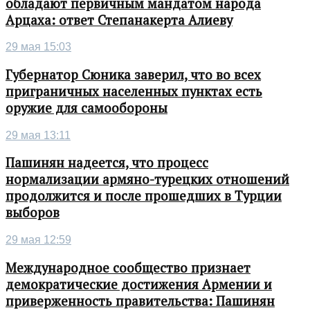
обладают первичным мандатом народа
Арцаха: ответ Степанакерта Алиеву
29 мая 15:03
Губернатор Сюника заверил, что во всех
приграничных населенных пунктах есть
оружие для самообороны
29 мая 13:11
Пашинян надеется, что процесс
нормализации армяно-турецких отношений
продолжится и после прошедших в Турции
выборов
29 мая 12:59
Международное сообщество признает
демократические достижения Армении и
приверженность правительства: Пашинян