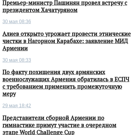
Премьер-министр Пашинян провел встречу с
президентом Хачатуряном
30 мая 08:36
Алиев открыто угрожает провести этнические
чистки в Нагорном Карабахе: заявление МИД
Армении
30 мая 08:33
По факту похищения двух армянских
военнослужащих Армения обратилась в ЕСПЧ
с требованием применить промежуточную
меру
29 мая 18:42
Представители сборной Армении по
гимнастике примут участие в очередном
этапе World Challenge Cup