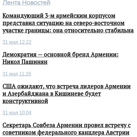
Лента Новостей
Командующий 3-м армейским корпусом
представил ситуацию на северо-восточном
участке границы: она относительно стабильна
31 мая 12:22
Демократия — основной бренд Армении:
Никол Пашинян
31 мая 11:26
США ожидают, что встреча лидеров Армении
и Азербайджана в Кишиневе будет
конструктивной
31 мая 10:04
Секретарь Совбеза Армении провел встречу с
советником федерального канцлера Австрии