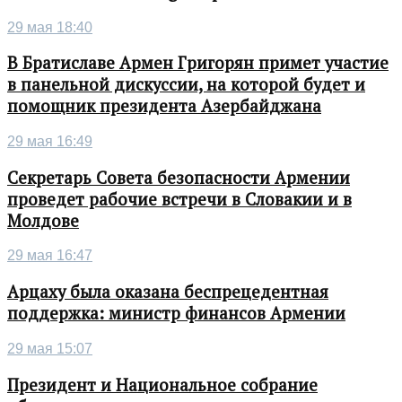
29 мая 18:40
В Братиславе Армен Григорян примет участие
в панельной дискуссии, на которой будет и
помощник президента Азербайджана
29 мая 16:49
Секретарь Совета безопасности Армении
проведет рабочие встречи в Словакии и в
Молдове
29 мая 16:47
Арцаху была оказана беспрецедентная
поддержка: министр финансов Армении
29 мая 15:07
Президент и Национальное собрание