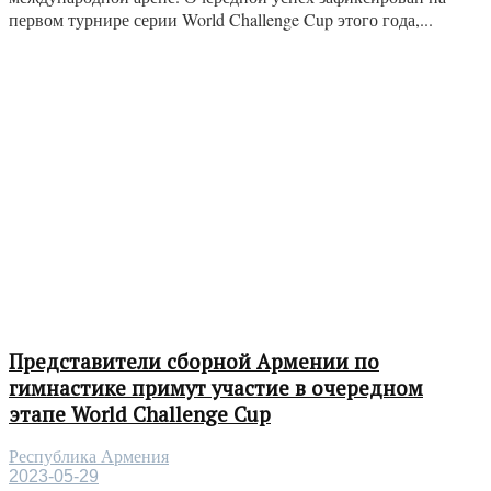
первом турнире серии World Challenge Cup этого года,...
Представители сборной Армении по
гимнастике примут участие в очередном
этапе World Challenge Cup
Республика Армения
2023-05-29