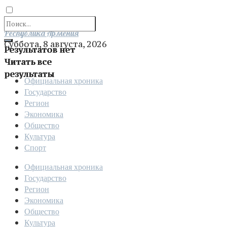
Отправить
Республика Армения
Суббота, 8 августа, 2026
Результатов нет
Читать все
результаты
Официальная хроника
Государство
Регион
Экономика
Общество
Культура
Спорт
Официальная хроника
Государство
Регион
Экономика
Общество
Культура