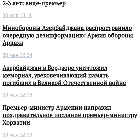
2-3 лет: вице-премьер
30 мая 13:11
Минобороны Азербайджана распространило
очередную дезинформацию: Армия обороны
Арцаха
30 мая 12:04
Азербайджан в Бердзоре уничтожил
мемориал, увековечивающий память
погибших в Великой Отечественной войне
30 мая 12:03
Премьер-министр Армении направил
поздравительное послание премьер-министру
Хорватии
30 мая 12:00