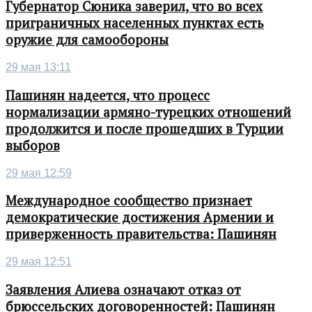
Губернатор Сюника заверил, что во всех
приграничных населенных пунктах есть
оружие для самообороны
29 мая 13:11
Пашинян надеется, что процесс
нормализации армяно-турецких отношений
продолжится и после прошедших в Турции
выборов
29 мая 12:59
Международное сообщество признает
демократические достижения Армении и
приверженность правительства: Пашинян
29 мая 12:51
Заявления Алиева означают отказ от
брюссельских договоренностей: Пашинян