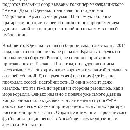
подготовительный сбор вызваны голкипер махачкалинского
“Анжи” Давид Юрченко и нападающий саранской
“Мордовии” Армен Амбарцумян. Причем укрепление
вратарской позиции нашей сборной станет продолжением
удивительной тенденции, о которой и расскажем в нашей
публикации.
Вообще-то, Юрченко в нашей сборной ждали аж с конца 2014
года, однако вопрос никак не решался. Вратарь, надеясь на
попадание в сборную России, не спешил с принятием
приглашения из Еревана. При этом, он с удовольствием
рассказывал о своих армянских корнях и с теплотой отзывался
о нашей сборной. Да и армянская федерация футбола не
проявляла особой настойчивости. В один момент даже
казалось, что эта тема исчерпана и стороны разошлись, как в
море корабли. Однако недавно с подачи уже самого Давида
вопрос вновь стал актуальным, а две недели спустя ФФА
анонсировала ожидаемый приезд одного из лучших вратарей
российской премьер-лиги. Обратите внимание — российского
футболиста, родившегося в Ашхабаде в семье украинца и
армянки. Вот так-то.