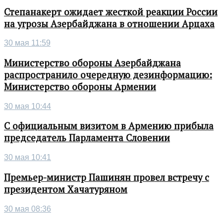
Степанакерт ожидает жесткой реакции России
на угрозы Азербайджана в отношении Арцаха
30 мая 11:59
Министерство обороны Азербайджана
распространило очередную дезинформацию:
Министерство обороны Армении
30 мая 10:44
С официальным визитом в Армению прибыла
председатель Парламента Словении
30 мая 10:41
Премьер-министр Пашинян провел встречу с
президентом Хачатуряном
30 мая 08:36