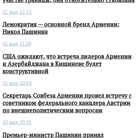
участке границы: она относительно стабильна
31 мая 12:22
Демократия — основной бренд Армении:
Никол Пашинян
31 мая 11:26
США ожидают, что встреча лидеров Армении
и Азербайджана в Кишиневе будет
конструктивной
31 мая 10:04
Секретарь Совбеза Армении провел встречу с
советником федерального канцлера Австрии
по внешнеполитическим вопросам
30 мая 20:31
Премьер-министр Пашинян принял