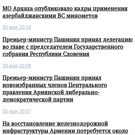
МО Арцаха опубликовало кадры применения
азербайджанскими ВС минометов
30 мая 20:16
Премьер-министр Пашинян принял делегацию
во главе с председателем Государственного
собрания Республики Словения
30 мая 20:09
Премьер-министр Пашинян принял
новоизбранных членов Центрального
правления Армянской либерально-
демократической партии
30 мая 20:07
На восстановление железнодорожной
инфраструктуры Армении потребуется около