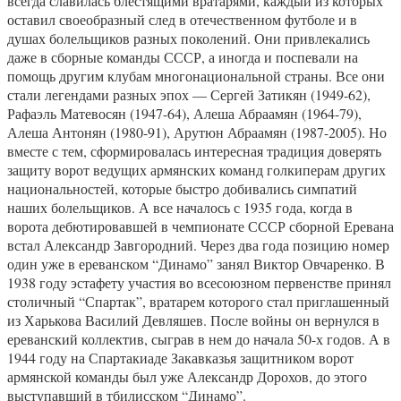
всегда славилась блестящими вратарями, каждый из которых
оставил своеобразный след в отечественном футболе и в
душах болельщиков разных поколений. Они привлекались
даже в сборные команды СССР, а иногда и поспевали на
помощь другим клубам многонациональной страны. Все они
стали легендами разных эпох — Сергей Затикян (1949-62),
Рафаэль Матевосян (1947-64), Алеша Абраамян (1964-79),
Алеша Антонян (1980-91), Арутюн Абраамян (1987-2005). Но
вместе с тем, сформировалась интересная традиция доверять
защиту ворот ведущих армянских команд голкиперам других
национальностей, которые быстро добивались симпатий
наших болельщиков. А все началось с 1935 года, когда в
ворота дебютировавшей в чемпионате СССР сборной Еревана
встал Александр Завгородний. Через два года позицию номер
один уже в ереванском “Динамо” занял Виктор Овчаренко. В
1938 году эстафету участия во всесоюзном первенстве принял
столичный “Спартак”, вратарем которого стал приглашенный
из Харькова Василий Девляшев. После войны он вернулся в
ереванский коллектив, сыграв в нем до начала 50-х годов. А в
1944 году на Спартакиаде Закавказья защитником ворот
армянской команды был уже Александр Дорохов, до этого
выступавший в тбилисском “Динамо”.