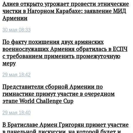
Алиев открыто угрожает провести этнические
чистки в Нагорном Карабахе: заявление МИД
Армении
30 мая 08:33
По факту похищения двух армянских
военнослужащих Армения обратилась в ЕСПЧ
с требованием применить промежуточную
меру
29 мая 18:42
Представители сборной Армении по
гимнастике примут участие в очередном
этапе World Challenge Cup
29 мая 18:40
В Братиславе Армен Григорян примет участие
в панельной дискуссии, на которой будет и