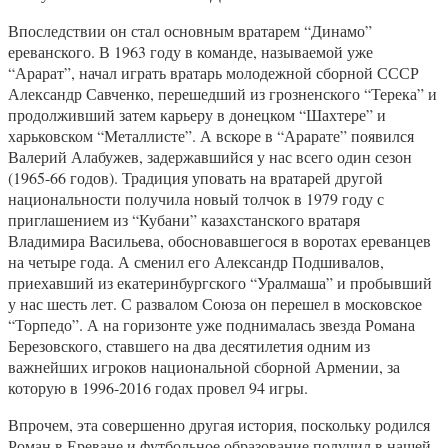
Впоследствии он стал основным вратарем “Динамо”
ереванского. В 1963 году в команде, называемой уже
“Арарат”, начал играть вратарь молодежной сборной СССР
Александр Савченко, перешедший из грозненского “Терека” и
продолживший затем карьеру в донецком “Шахтере” и
харьковском “Металлисте”. А вскоре в “Арарате” появился
Валерий Алабужев, задержавшийся у нас всего один сезон
(1965-66 годов). Традиция уповать на вратарей другой
национальности получила новый толчок в 1979 году с
приглашением из “Кубани” казахстанского вратаря
Владимира Васильева, обосновавшегося в воротах ереванцев
на четыре года. А сменил его Александр Подшивалов,
приехавший из екатеринбургского “Уралмаша” и пробывший
у нас шесть лет. С развалом Союза он перешел в московское
“Торпедо”. А на горизонте уже поднималась звезда Романа
Березовского, ставшего на два десятилетия одним из
важнейших игроков национальной сборной Армении, за
которую в 1996-2016 годах провел 94 игры.
Впрочем, эта совершенно другая история, поскольку родился
Роман в Ереване и футбольное образование получил в нашей