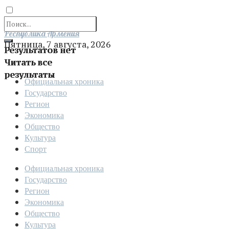
Отправить
Республика Армения
Пятница, 7 августа, 2026
Результатов нет
Читать все
результаты
Официальная хроника
Государство
Регион
Экономика
Общество
Культура
Спорт
Официальная хроника
Государство
Регион
Экономика
Общество
Культура