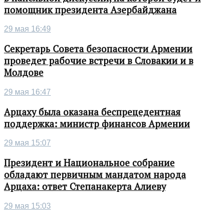
помощник президента Азербайджана
29 мая 16:49
Секретарь Совета безопасности Армении
проведет рабочие встречи в Словакии и в
Молдове
29 мая 16:47
Арцаху была оказана беспрецедентная
поддержка: министр финансов Армении
29 мая 15:07
Президент и Национальное собрание
обладают первичным мандатом народа
Арцаха: ответ Степанакерта Алиеву
29 мая 15:03