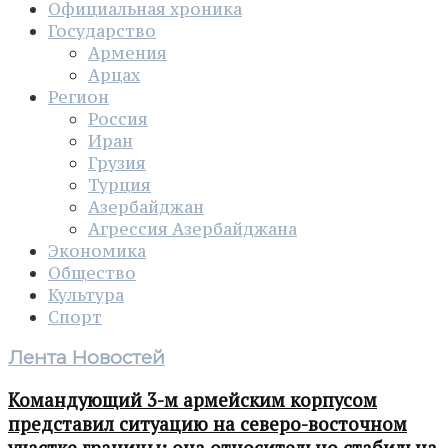
Официальная хроника
Государство
Армения
Арцах
Регион
Россия
Иран
Грузия
Турция
Азербайджан
Агрессия Азербайджана
Экономика
Общество
Культура
Спорт
Лента Новостей
Командующий 3-м армейским корпусом
представил ситуацию на северо-восточном