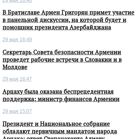
29 мая 18:40
В Братиславе Армен Григорян примет участие
в панельной дискуссии, на которой будет и
помощник президента Азербайджана
29 мая 16:49
Секретарь Совета безопасности Армении
проведет рабочие встречи в Словакии и в
Молдове
29 мая 16:47
Арцаху была оказана беспрецедентная
поддержка: министр финансов Армении
29 мая 15:07
Президент и Национальное собрание
обладают первичным мандатом народа
Арцаха: ответ Степанакерта Алиеву