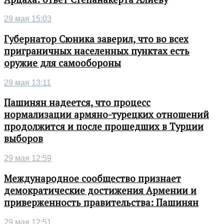
29 мая 15:03
Губернатор Сюника заверил, что во всех
приграничных населенных пунктах есть
оружие для самообороны
29 мая 13:11
Пашинян надеется, что процесс
нормализации армяно-турецких отношений
продолжится и после прошедших в Турции
выборов
29 мая 12:59
Международное сообщество признает
демократические достижения Армении и
приверженность правительства: Пашинян
29 мая 12:51