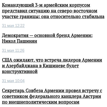
Командующий 3-м армейским корпусом
представил ситуацию на северо-восточном
участке границы: она относительно стабильна
31 мая 12:22
Демократия — основной бренд Армении:
Никол Пашинян
31 мая 11:26
США ожидают, что встреча лидеров Армении
и Азербайджана в Кишиневе будет
конструктивной
31 мая 10:04
Секретарь Совбеза Армении провел встречу с
советником федерального канцлера Австрии
по внешнеполитическим вопросам