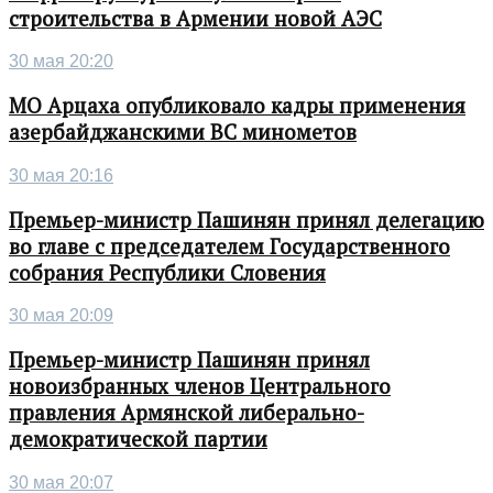
строительства в Армении новой АЭС
30 мая 20:20
МО Арцаха опубликовало кадры применения
азербайджанскими ВС минометов
30 мая 20:16
Премьер-министр Пашинян принял делегацию
во главе с председателем Государственного
собрания Республики Словения
30 мая 20:09
Премьер-министр Пашинян принял
новоизбранных членов Центрального
правления Армянской либерально-
демократической партии
30 мая 20:07