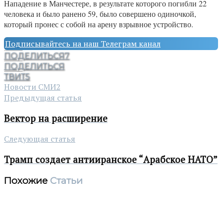
Нападение в Манчестере, в результате которого погибли 22
человека и было ранено 59, было совершено одиночкой,
который пронес с собой на арену взрывное устройство.
Подписывайтесь на наш Телеграм канал
ПОДЕЛИТЬСЯ
7
ПОДЕЛИТЬСЯ
ТВИТ
5
Новости СМИ2
Предыдущая статья
Вектор на расширение
Следующая статья
Трамп создает антииранское “Арабское НАТО”
Похожие
Статьи