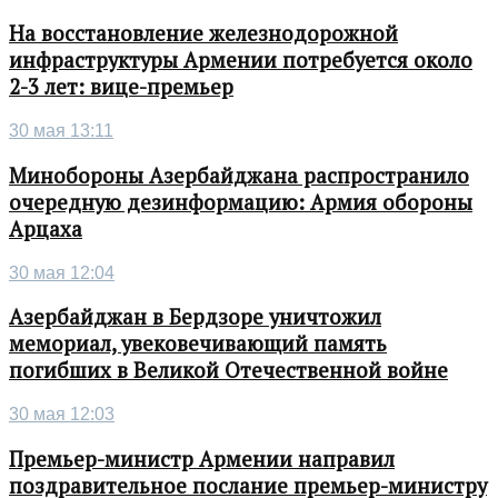
На восстановление железнодорожной
инфраструктуры Армении потребуется около
2-3 лет: вице-премьер
30 мая 13:11
Минобороны Азербайджана распространило
очередную дезинформацию: Армия обороны
Арцаха
30 мая 12:04
Азербайджан в Бердзоре уничтожил
мемориал, увековечивающий память
погибших в Великой Отечественной войне
30 мая 12:03
Премьер-министр Армении направил
поздравительное послание премьер-министру