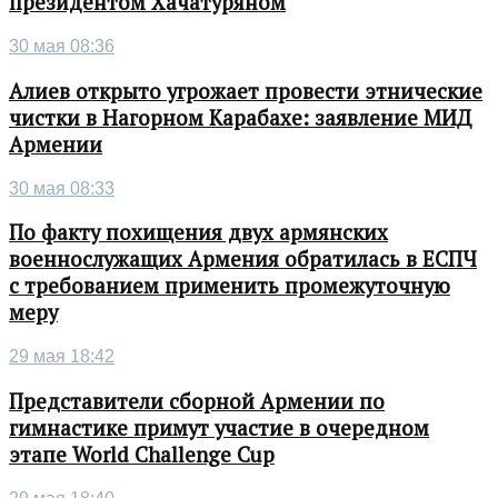
президентом Хачатуряном
30 мая 08:36
Алиев открыто угрожает провести этнические
чистки в Нагорном Карабахе: заявление МИД
Армении
30 мая 08:33
По факту похищения двух армянских
военнослужащих Армения обратилась в ЕСПЧ
с требованием применить промежуточную
меру
29 мая 18:42
Представители сборной Армении по
гимнастике примут участие в очередном
этапе World Challenge Cup