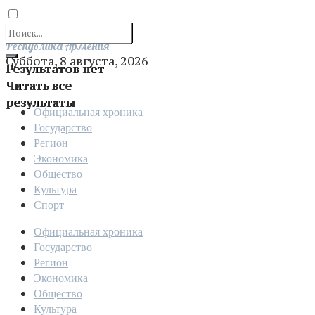
Отправить
Республика Армения
Суббота, 8 августа, 2026
Результатов нет
Читать все
результаты
Официальная хроника
Государство
Регион
Экономика
Общество
Культура
Спорт
Официальная хроника
Государство
Регион
Экономика
Общество
Культура