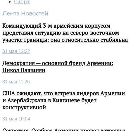
Спорт
Лента Новостей
Командующий 3-м армейским корпусом
представил ситуацию на северо-восточном
участке границы: она относительно стабильна
31 мая 12:22
Демократия — основной бренд Армении:
Никол Пашинян
31 мая 11:26
США ожидают, что встреча лидеров Армении
и Азербайджана в Кишиневе будет
конструктивной
31 мая 10:04
Секретарь Совбеза Армении провел встречу с