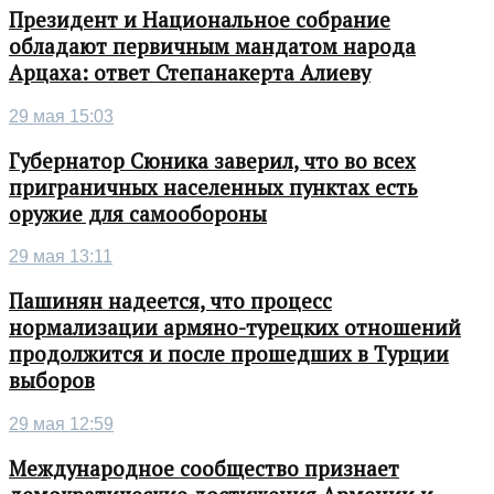
Президент и Национальное собрание
обладают первичным мандатом народа
Арцаха: ответ Степанакерта Алиеву
29 мая 15:03
Губернатор Сюника заверил, что во всех
приграничных населенных пунктах есть
оружие для самообороны
29 мая 13:11
Пашинян надеется, что процесс
нормализации армяно-турецких отношений
продолжится и после прошедших в Турции
выборов
29 мая 12:59
Международное сообщество признает