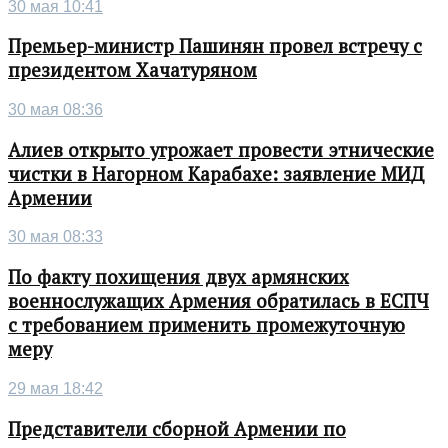
30 мая 10:41
Премьер-министр Пашинян провел встречу с
президентом Хачатуряном
30 мая 08:36
Алиев открыто угрожает провести этнические
чистки в Нагорном Карабахе: заявление МИД
Армении
30 мая 08:33
По факту похищения двух армянских
военнослужащих Армения обратилась в ЕСПЧ
с требованием применить промежуточную
меру
29 мая 18:42
Представители сборной Армении по