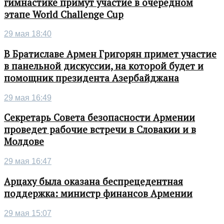
гимнастике примут участие в очередном
этапе World Challenge Cup
29 мая 18:40
В Братиславе Армен Григорян примет участие
в панельной дискуссии, на которой будет и
помощник президента Азербайджана
29 мая 16:49
Секретарь Совета безопасности Армении
проведет рабочие встречи в Словакии и в
Молдове
29 мая 16:47
Арцаху была оказана беспрецедентная
поддержка: министр финансов Армении
29 мая 15:07