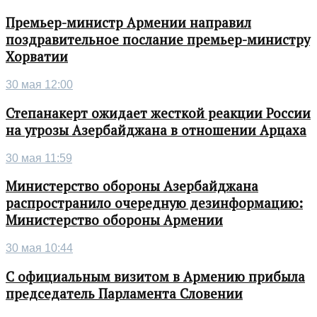
Премьер-министр Армении направил
поздравительное послание премьер-министру
Хорватии
30 мая 12:00
Степанакерт ожидает жесткой реакции России
на угрозы Азербайджана в отношении Арцаха
30 мая 11:59
Министерство обороны Азербайджана
распространило очередную дезинформацию:
Министерство обороны Армении
30 мая 10:44
С официальным визитом в Армению прибыла
председатель Парламента Словении