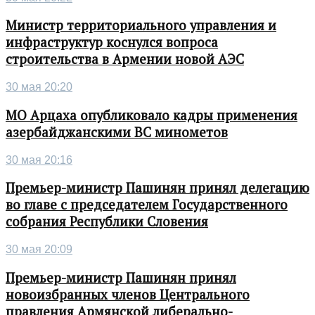
Министр территориального управления и
инфраструктур коснулся вопроса
строительства в Армении новой АЭС
30 мая 20:20
МО Арцаха опубликовало кадры применения
азербайджанскими ВС минометов
30 мая 20:16
Премьер-министр Пашинян принял делегацию
во главе с председателем Государственного
собрания Республики Словения
30 мая 20:09
Премьер-министр Пашинян принял
новоизбранных членов Центрального
правления Армянской либерально-