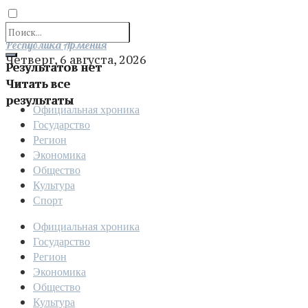
Отправить
Республика Армения
Четверг, 6 августа, 2026
Результатов нет
Читать все
результаты
Официальная хроника
Государство
Регион
Экономика
Общество
Культура
Спорт
Официальная хроника
Государство
Регион
Экономика
Общество
Культура