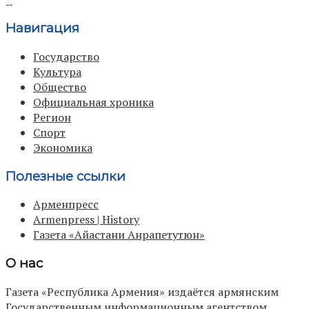
Навигация
Государство
Культура
Общество
Официальная хроника
Регион
Спорт
Экономика
Полезные ссылки
Арменпресс
Armenpress | History
Газета «Айастани Анрапетутюн»
О нас
Газета «Республика Армения» издаётся армянским
Государственным информационным агентством