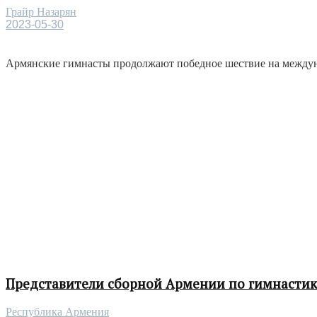
Грайр Назарян
2023-05-30
Армянские гимнасты продолжают победное шествие на междунар
Представители сборной Армении по гимнастике
Республика Армения