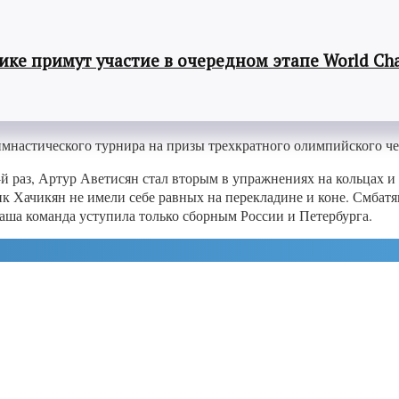
ке примут участие в очередном этапе World Cha
имнастического турнира на призы трехкратного олимпийского ч
-й раз, Артур Аветисян стал вторым в упражнениях на кольцах и
 Хачикян не имели себе равных на перекладине и коне. Смбатян 
аша команда уступила только сборным России и Петербурга.