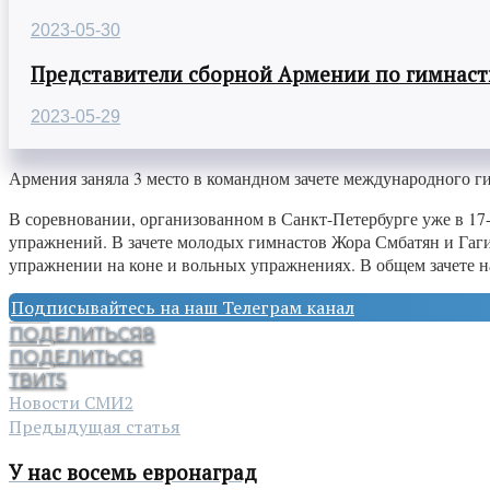
2023-05-30
Представители сборной Армении по гимнасти
2023-05-29
Армения заняла 3 место в командном зачете международного г
В соревновании, организованном в Санкт-Петербурге уже в 17
упражнений. В зачете молодых гимнастов Жора Смбатян и Гагик
упражнении на коне и вольных упражнениях. В общем зачете н
Подписывайтесь на наш Телеграм канал
ПОДЕЛИТЬСЯ
8
ПОДЕЛИТЬСЯ
ТВИТ
5
Новости СМИ2
Предыдущая статья
У нас восемь евронаград