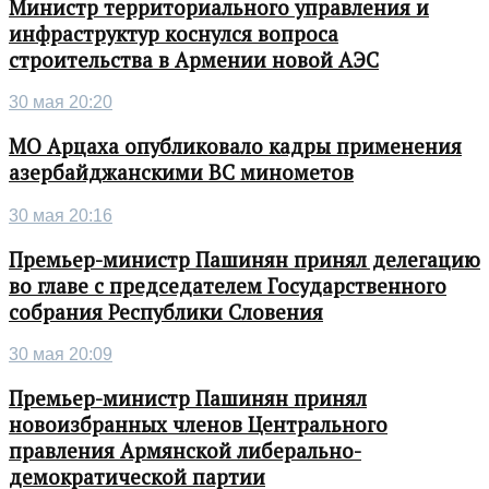
Министр территориального управления и
инфраструктур коснулся вопроса
строительства в Армении новой АЭС
30 мая 20:20
МО Арцаха опубликовало кадры применения
азербайджанскими ВС минометов
30 мая 20:16
Премьер-министр Пашинян принял делегацию
во главе с председателем Государственного
собрания Республики Словения
30 мая 20:09
Премьер-министр Пашинян принял
новоизбранных членов Центрального
правления Армянской либерально-
демократической партии