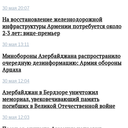
30 мая 20:07
На восстановление железнодорожной
инфраструктуры Армении потребуется около
2-3 лет: вице-премьер
30 мая 13:11
Минобороны Азербайджана распространило
очередную дезинформацию: Армия обороны
Арцаха
30 мая 12:04
Азербайджан в Бердзоре уничтожил
мемориал, увековечивающий память
погибших в Великой Отечественной войне
30 мая 12:03