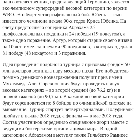
наш соотечественник, представляющий Германию, является
экс-чемпионом суперсредней весовой категории по версии
WBO. Это будет четвертьфинальный бой. Юбенк — сын
известного чемпиона начала 90-х годов Криса Юбенка. На
счету предстоящего соперника Абрахама 25
профессиональных поединка и 24 победы (19 нокаутом), а
также одно поражение. Артур, который старше своего визави
на 10 лет, имеет за плечами 90 поединков, в которых одержал
81 победу (48 нокаутом) и 3 поражения.
Идея проведения подобного турнира с призовым фондом 50
млн долларов возникла пару месяцев назад. Его победитель
помимо денежного вознаграждения получит приз имени
Мухаммеда Али. Соревнования будут проходить в двух
весовых категориях – во второй средней (до 76,2 кг) и в
первой тяжелой (до 90,7 кг). В каждой весовой категории
будут соревноваться по 8 бойцов по олимпийской системе на
выбывание. Турнир стартует четвертьфиналами. Полуфиналы
пройдут в начале 2018 года, а финалы — в мае 2018 года.
Состав участников определило специальное жюри вместе с
ведущими боксерскими организациями мира. В одной
категории с Абрахамом выступят также Гильберто Рамирес