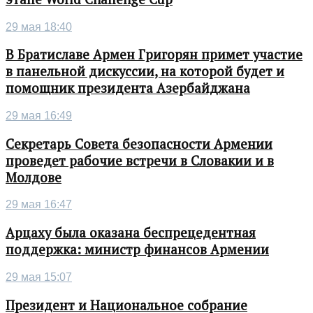
29 мая 18:40
В Братиславе Армен Григорян примет участие
в панельной дискуссии, на которой будет и
помощник президента Азербайджана
29 мая 16:49
Секретарь Совета безопасности Армении
проведет рабочие встречи в Словакии и в
Молдове
29 мая 16:47
Арцаху была оказана беспрецедентная
поддержка: министр финансов Армении
29 мая 15:07
Президент и Национальное собрание