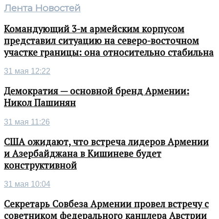
Лента Новостей
Командующий 3-м армейским корпусом
представил ситуацию на северо-восточном
участке границы: она относительно стабильна
31 мая 12:22
Демократия — основной бренд Армении:
Никол Пашинян
31 мая 11:26
США ожидают, что встреча лидеров Армении
и Азербайджана в Кишиневе будет
конструктивной
31 мая 10:04
Секретарь Совбеза Армении провел встречу с
советником федерального канцлера Австрии