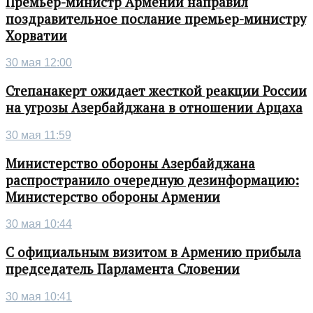
Премьер-министр Армении направил
поздравительное послание премьер-министру
Хорватии
30 мая 12:00
Степанакерт ожидает жесткой реакции России
на угрозы Азербайджана в отношении Арцаха
30 мая 11:59
Министерство обороны Азербайджана
распространило очередную дезинформацию:
Министерство обороны Армении
30 мая 10:44
С официальным визитом в Армению прибыла
председатель Парламента Словении
30 мая 10:41