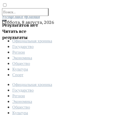
Отправить
Республика Армения
Суббота, 8 августа, 2026
Результатов нет
Читать все
результаты
Официальная хроника
Государство
Регион
Экономика
Общество
Культура
Спорт
Официальная хроника
Государство
Регион
Экономика
Общество
Культура