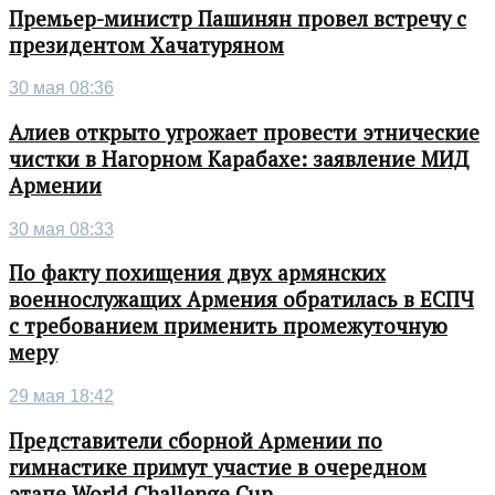
Премьер-министр Пашинян провел встречу с
президентом Хачатуряном
30 мая 08:36
Алиев открыто угрожает провести этнические
чистки в Нагорном Карабахе: заявление МИД
Армении
30 мая 08:33
По факту похищения двух армянских
военнослужащих Армения обратилась в ЕСПЧ
с требованием применить промежуточную
меру
29 мая 18:42
Представители сборной Армении по
гимнастике примут участие в очередном
этапе World Challenge Cup