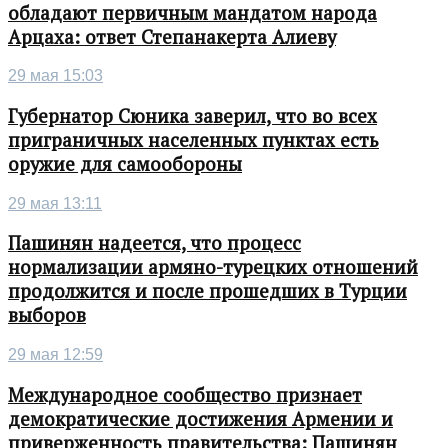
обладают первичным мандатом народа
Арцаха: ответ Степанакерта Алиеву
29 мая 15:03
Губернатор Сюника заверил, что во всех
приграничных населенных пунктах есть
оружие для самообороны
29 мая 13:11
Пашинян надеется, что процесс
нормализации армяно-турецких отношений
продолжится и после прошедших в Турции
выборов
29 мая 12:59
Международное сообщество признает
демократические достижения Армении и
приверженность правительства: Пашинян