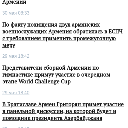
Армении
30 мая 08:33
По факту похищения двух армянских
военнослужащих Армения обратилась в ЕСПЧ
с требованием применить промежуточную
меру
29 мая 18:42
Представители сборной Армении по
гимнастике примут участие в очередном
этапе World Challenge Cup
29 мая 18:40
В Братиславе Армен Григорян примет участие
в панельной дискуссии, на которой будет и
помощник президента Азербайджана