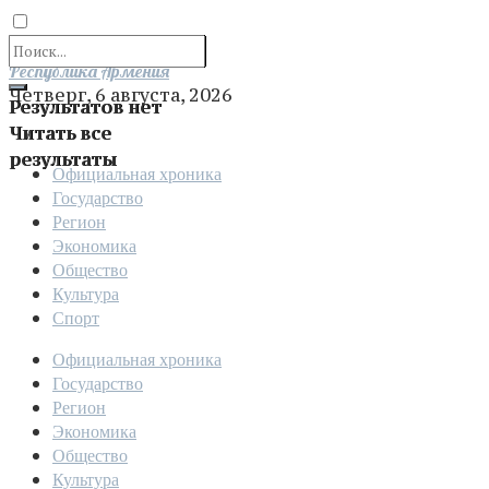
Отправить
Республика Армения
Четверг, 6 августа, 2026
Результатов нет
Читать все
результаты
Официальная хроника
Государство
Регион
Экономика
Общество
Культура
Спорт
Официальная хроника
Государство
Регион
Экономика
Общество
Культура