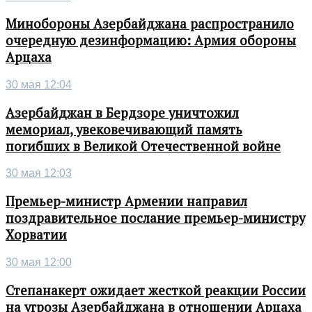
Минобороны Азербайджана распространило
очередную дезинформацию: Армия обороны
Арцаха
30 мая 12:04
Азербайджан в Бердзоре уничтожил
мемориал, увековечивающий память
погибших в Великой Отечественной войне
30 мая 12:03
Премьер-министр Армении направил
поздравительное послание премьер-министру
Хорватии
30 мая 12:00
Степанакерт ожидает жесткой реакции России
на угрозы Азербайджана в отношении Арцаха