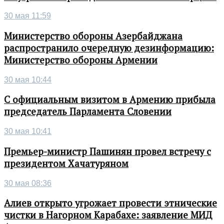
30 мая 11:59
Министерство обороны Азербайджана
распространило очередную дезинформацию:
Министерство обороны Армении
30 мая 10:44
С официальным визитом в Армению прибыла
председатель Парламента Словении
30 мая 10:41
Премьер-министр Пашинян провел встречу с
президентом Хачатуряном
30 мая 08:36
Алиев открыто угрожает провести этнические
чистки в Нагорном Карабахе: заявление МИД