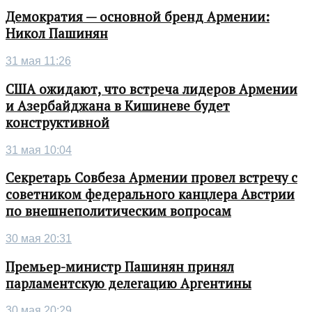
Демократия — основной бренд Армении:
Никол Пашинян
31 мая 11:26
США ожидают, что встреча лидеров Армении
и Азербайджана в Кишиневе будет
конструктивной
31 мая 10:04
Секретарь Совбеза Армении провел встречу с
советником федерального канцлера Австрии
по внешнеполитическим вопросам
30 мая 20:31
Премьер-министр Пашинян принял
парламентскую делегацию Аргентины
30 мая 20:29