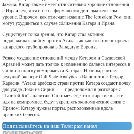
Jazeera. Катар также имеет относительно хорошие отношения
с Израилем, хотя и не на формальном дипломатическом
уровне. Впрочем, как отмечает издание The Jerusalem Post, они
могут ухудшиться в случае сближения Катара и Ирана.
Существует точка зрения, что Катар стал активно
поддерживать войну против Асада, так как тот отверг проект
катарского трубопровода в Западную Европу.
Резкое ухудшение отношений между Катаром и Саудовской
Аравией может дать толчок к изменению баланса интересов в
Сирии и поиску компромисса Катара с Ираном, считает
ведущий эксперт Gulf State Analytics в Вашингтоне Теодор
Карасик. “Атаки арабских стран против Катара создают почву
для ухода Дохи из Сирии”, — предположил в разговоре с
“Газетой.Ru” аналитик. Он отмечает, что катарские власти,
идя на компромисс, будут укреплять экономические связи с
Ираном: Катару нужны порты, расположенные вдоль
иранских берегов.
Подписывайтесь на наш Телеграм канал
ПОДЕЛИТЬСЯ
7