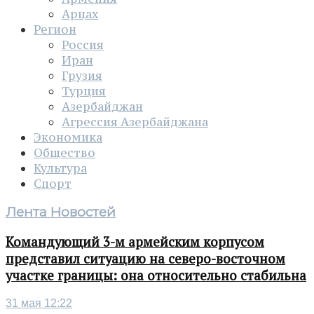
Арцах
Регион
Россия
Иран
Грузия
Турция
Азербайджан
Агрессия Азербайджана
Экономика
Общество
Культура
Спорт
Лента Новостей
Командующий 3-м армейским корпусом
представил ситуацию на северо-восточном
участке границы: она относительно стабильна
31 мая 12:22