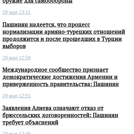
оружие для самообороны
29 мая 13:11
Пашинян надеется, что процесс
нормализации армяно-турецких отношений
продолжится и после прошедших в Турции
выборов
29 мая 12:59
Международное сообщество признает
демократические достижения Армении и
приверженность правительства: Пашинян
29 мая 12:51
Заявления Алиева означают отказ от
брюссельских договоренностей: Пашинян
требует объяснений
29 мая 12:45