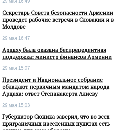
29 мая 16:49
Секретарь Совета безопасности Армении
проведет рабочие встречи в Словакии и в
Молдове
29 мая 16:47
Арцаху была оказана беспрецедентная
поддержка: министр финансов Армении
29 мая 15:07
Президент и Национальное собрание
обладают первичным мандатом народа
Арцаха: ответ Степанакерта Алиеву
29 мая 15:03
Губернатор Сюника заверил, что во всех
приграничных населенных пунктах есть