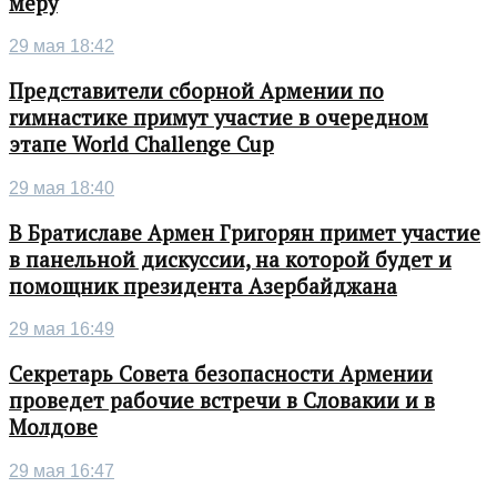
меру
29 мая 18:42
Представители сборной Армении по
гимнастике примут участие в очередном
этапе World Challenge Cup
29 мая 18:40
В Братиславе Армен Григорян примет участие
в панельной дискуссии, на которой будет и
помощник президента Азербайджана
29 мая 16:49
Секретарь Совета безопасности Армении
проведет рабочие встречи в Словакии и в
Молдове
29 мая 16:47