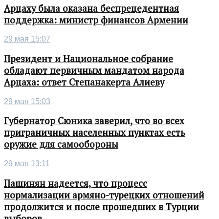
Арцаху была оказана беспрецедентная
поддержка: министр финансов Армении
29 мая 15:07
Президент и Национальное собрание
обладают первичным мандатом народа
Арцаха: ответ Степанакерта Алиеву
29 мая 15:03
Губернатор Сюника заверил, что во всех
приграничных населенных пунктах есть
оружие для самообороны
29 мая 13:11
Пашинян надеется, что процесс
нормализации армяно-турецких отношений
продолжится и после прошедших в Турции
выборов