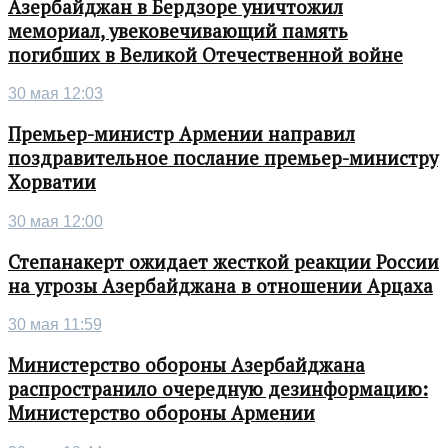
Азербайджан в Бердзоре уничтожил
мемориал, увековечивающий память
погибших в Великой Отечественной войне
30 мая 12:03
Премьер-министр Армении направил
поздравительное послание премьер-министру
Хорватии
30 мая 12:00
Степанакерт ожидает жесткой реакции России
на угрозы Азербайджана в отношении Арцаха
30 мая 11:59
Министерство обороны Азербайджана
распространило очередную дезинформацию:
Министерство обороны Армении