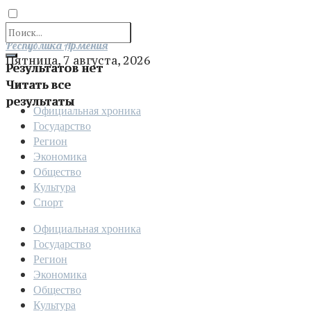
Отправить
Республика Армения
Пятница, 7 августа, 2026
Результатов нет
Читать все
результаты
Официальная хроника
Государство
Регион
Экономика
Общество
Культура
Спорт
Официальная хроника
Государство
Регион
Экономика
Общество
Культура