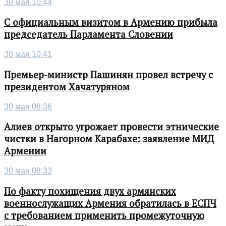
30 мая 10:44
С официальным визитом в Армению прибыла
председатель Парламента Словении
30 мая 10:41
Премьер-министр Пашинян провел встречу с
президентом Хачатуряном
30 мая 08:36
Алиев открыто угрожает провести этнические
чистки в Нагорном Карабахе: заявление МИД
Армении
30 мая 08:33
По факту похищения двух армянских
военнослужащих Армения обратилась в ЕСПЧ
с требованием применить промежуточную