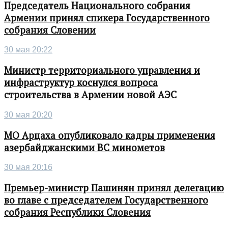
Председатель Национального собрания
Армении принял спикера Государственного
собрания Словении
30 мая 20:22
Министр территориального управления и
инфраструктур коснулся вопроса
строительства в Армении новой АЭС
30 мая 20:20
МО Арцаха опубликовало кадры применения
азербайджанскими ВС минометов
30 мая 20:16
Премьер-министр Пашинян принял делегацию
во главе с председателем Государственного
собрания Республики Словения