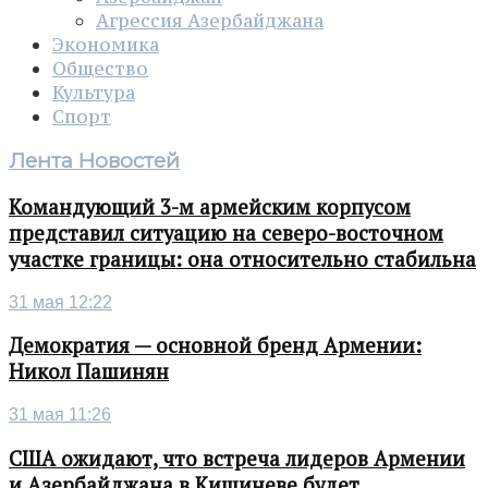
Агрессия Азербайджана
Экономика
Общество
Культура
Спорт
Лента Новостей
Командующий 3-м армейским корпусом
представил ситуацию на северо-восточном
участке границы: она относительно стабильна
31 мая 12:22
Демократия — основной бренд Армении:
Никол Пашинян
31 мая 11:26
США ожидают, что встреча лидеров Армении
и Азербайджана в Кишиневе будет