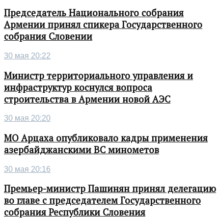
Председатель Национального собрания
Армении принял спикера Государственного
собрания Словении
30 мая 20:22
Министр территориального управления и
инфраструктур коснулся вопроса
строительства в Армении новой АЭС
30 мая 20:20
МО Арцаха опубликовало кадры применения
азербайджанскими ВС минометов
30 мая 20:16
Премьер-министр Пашинян принял делегацию
во главе с председателем Государственного
собрания Республики Словения