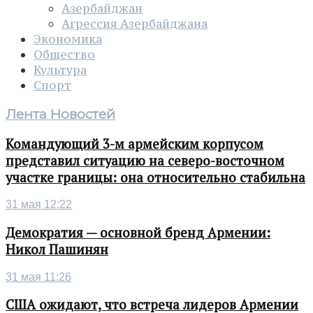
Азербайджан
Агрессия Азербайджана
Экономика
Общество
Культура
Спорт
Лента Новостей
Командующий 3-м армейским корпусом
представил ситуацию на северо-восточном
участке границы: она относительно стабильна
31 мая 12:22
Демократия — основной бренд Армении:
Никол Пашинян
31 мая 11:26
США ожидают, что встреча лидеров Армении