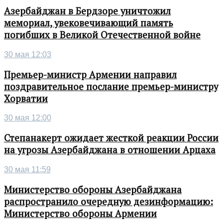
Азербайджан в Бердзоре уничтожил
мемориал, увековечивающий память
погибших в Великой Отечественной войне
30 мая 12:03
Премьер-министр Армении направил
поздравительное послание премьер-министру
Хорватии
30 мая 12:00
Степанакерт ожидает жесткой реакции России
на угрозы Азербайджана в отношении Арцаха
30 мая 11:59
Министерство обороны Азербайджана
распространило очередную дезинформацию:
Министерство обороны Армении