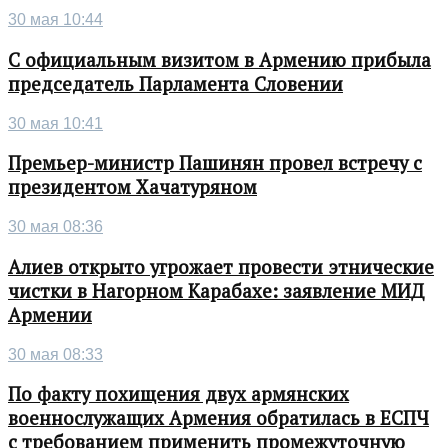
30 мая 10:44
С официальным визитом в Армению прибыла
председатель Парламента Словении
30 мая 10:41
Премьер-министр Пашинян провел встречу с
президентом Хачатуряном
30 мая 08:36
Алиев открыто угрожает провести этнические
чистки в Нагорном Карабахе: заявление МИД
Армении
30 мая 08:33
По факту похищения двух армянских
военнослужащих Армения обратилась в ЕСПЧ
с требованием применить промежуточную