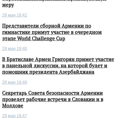
меру
29 мая 18:42
Представители сборной Армении по
гимнастике примут участие в очередном
этапе World Challenge Cup
29 мая 18:40
В Братиславе Армен Григорян примет участие
в панельной дискуссии, на которой будет и
помощник президента Азербайджана
29 мая 16:49
Секретарь Совета безопасности Армении
проведет рабочие встречи в Словакии и в
Молдове
29 мая 16:47