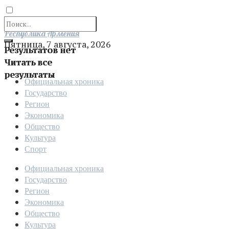
Отправить
Республика Армения
Пятница, 7 августа, 2026
Результатов нет
Читать все
результаты
Официальная хроника
Государство
Регион
Экономика
Общество
Культура
Спорт
Официальная хроника
Государство
Регион
Экономика
Общество
Культура