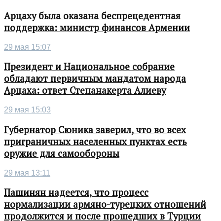
Арцаху была оказана беспрецедентная
поддержка: министр финансов Армении
29 мая 15:07
Президент и Национальное собрание
обладают первичным мандатом народа
Арцаха: ответ Степанакерта Алиеву
29 мая 15:03
Губернатор Сюника заверил, что во всех
приграничных населенных пунктах есть
оружие для самообороны
29 мая 13:11
Пашинян надеется, что процесс
нормализации армяно-турецких отношений
продолжится и после прошедших в Турции