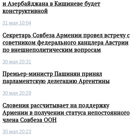
и Азербайджана в Кишиневе будет
конструктивной
31 мая 10:04
Секретарь Совбеза Армении провел встречу с
советником федерального канцлера Австрии
по внешнеполитическим вопросам
30 мая 20:31
Премьер-министр Пашинян принял
парламентскую делегацию Аргентины
30 мая 20:29
Словения рассчитывает на поддержку
Армении в получении статуса непостоянного
члена Совбеза ООН
30 мая 20:23