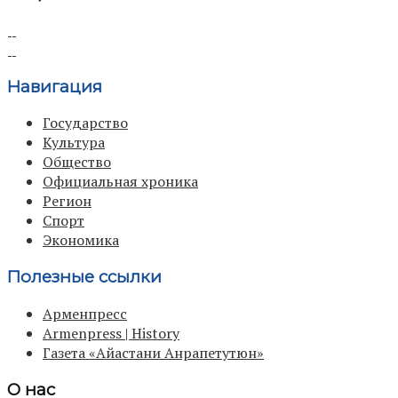
Навигация
Государство
Культура
Общество
Официальная хроника
Регион
Спорт
Экономика
Полезные ссылки
Арменпресс
Armenpress | History
Газета «Айастани Анрапетутюн»
О нас