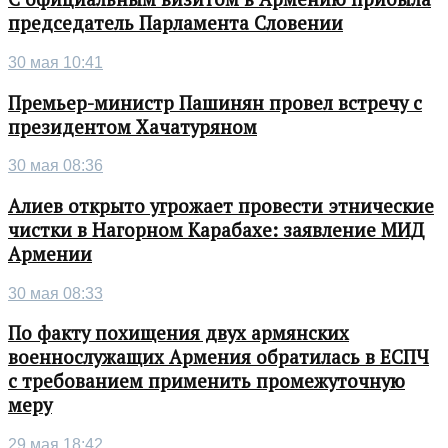
председатель Парламента Словении
30 мая 10:41
Премьер-министр Пашинян провел встречу с
президентом Хачатуряном
30 мая 08:36
Алиев открыто угрожает провести этнические
чистки в Нагорном Карабахе: заявление МИД
Армении
30 мая 08:33
По факту похищения двух армянских
военнослужащих Армения обратилась в ЕСПЧ
с требованием применить промежуточную
меру
29 мая 18:42