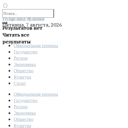
Отправить
Республика Армения
Пятница, 7 августа, 2026
Результатов нет
Читать все
результаты
Официальная хроника
Государство
Регион
Экономика
Общество
Культура
Спорт
Официальная хроника
Государство
Регион
Экономика
Общество
Культура