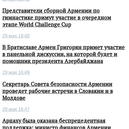
Представители сборной Армении по
гимнастике примут участие в очередном
этапе World Challenge Cup
29 мая 18:40
В Братиславе Армен Григорян примет участие
в панельной дискуссии, на которой будет и
помощник президента Азербайджана
29 мая 16:49
Секретарь Совета безопасности Армении
проведет рабочие встречи в Словакии и в
Молдове
29 мая 16:47
Арцаху была оказана беспрецедентная
поддержка: министр финансов Армении