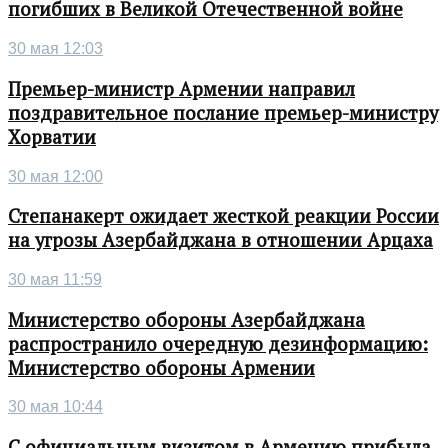
погибших в Великой Отечественной войне
30 мая 12:03
Премьер-министр Армении направил
поздравительное послание премьер-министру
Хорватии
30 мая 12:00
Степанакерт ожидает жесткой реакции России
на угрозы Азербайджана в отношении Арцаха
30 мая 11:59
Министерство обороны Азербайджана
распространило очередную дезинформацию:
Министерство обороны Армении
30 мая 10:44
С официальным визитом в Армению прибыла