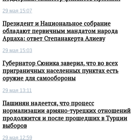
29 мая 15:07
Президент и Национальное собрание
обладают первичным мандатом народа
Арцаха: ответ Степанакерта Алиеву
29 мая 15:03
Губернатор Сюника заверил, что во всех
приграничных населенных пунктах есть
оружие для самообороны
29 мая 13:11
Пашинян надеется, что процесс
нормализации армяно-турецких отношений
продолжится и после прошедших в Турции
выборов
29 мая 12:59