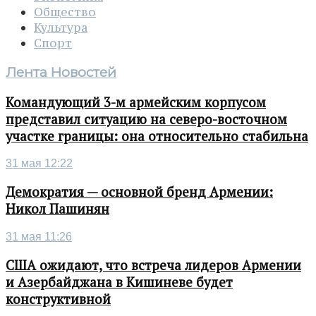
Общество
Культура
Спорт
Лента Новостей
Командующий 3-м армейским корпусом
представил ситуацию на северо-восточном
участке границы: она относительно стабильна
31 мая 12:22
Демократия — основной бренд Армении:
Никол Пашинян
31 мая 11:26
США ожидают, что встреча лидеров Армении
и Азербайджана в Кишиневе будет
конструктивной