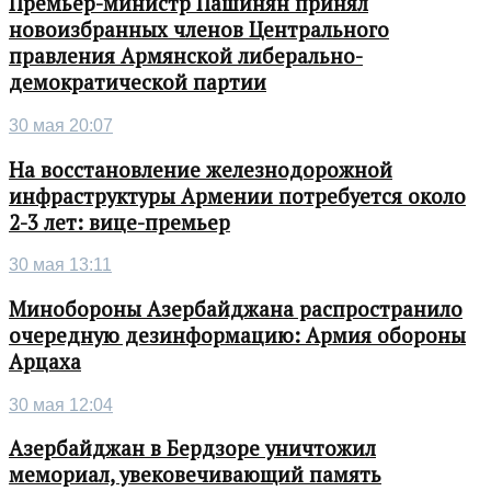
Премьер-министр Пашинян принял
новоизбранных членов Центрального
правления Армянской либерально-
демократической партии
30 мая 20:07
На восстановление железнодорожной
инфраструктуры Армении потребуется около
2-3 лет: вице-премьер
30 мая 13:11
Минобороны Азербайджана распространило
очередную дезинформацию: Армия обороны
Арцаха
30 мая 12:04
Азербайджан в Бердзоре уничтожил
мемориал, увековечивающий память