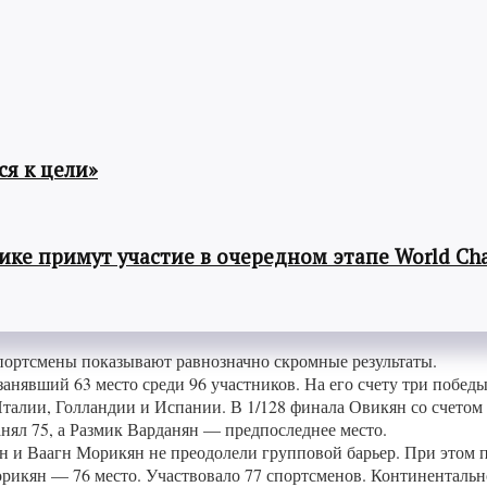
я к цели»
ке примут участие в очередном этапе World Cha
портсмены показывают равнозначно скромные результаты.
анявший 63 место среди 96 участников. На его счету три побед
алии, Голландии и Испании. В 1/128 финала Овикян со счетом 
нял 75, а Размик Варданян — предпоследнее место.
 и Ваагн Морикян не преодолели групповой барьер. При этом п
орикян — 76 место. Участвовало 77 спортсменов. Континентальн