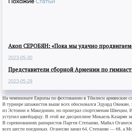
Похожие
Статьи
Акоп СЕРОБЯН: «Пока мы удачно продвигаемс
2023-05-30
Представители сборной Армении по гимнасти
2023-05-29
На чемпионате Европы по фехтованию в Тбилиси армянские с
В турнире шпажистов выше всех обосновался Эдуард Овикян, з
из Эстонии и Македонии, но проиграл спортсменам Швеции, Ит
уступил швейцарцу. В этой же дисциплине Микаель Казарян за
В соревнованиях рапиристов Паргев Степанян, Майкл Оганесян
всех шести поединках. Оганесян занял 64, Степанян — 68, а М