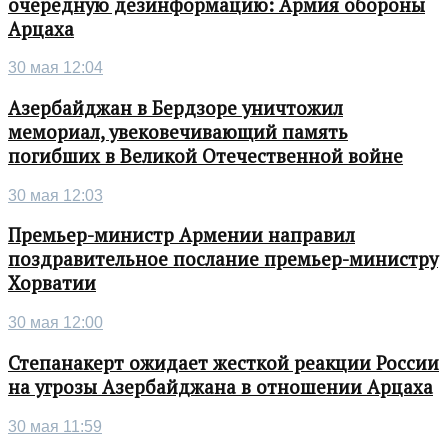
очередную дезинформацию: Армия обороны
Арцаха
30 мая 12:04
Азербайджан в Бердзоре уничтожил
мемориал, увековечивающий память
погибших в Великой Отечественной войне
30 мая 12:03
Премьер-министр Армении направил
поздравительное послание премьер-министру
Хорватии
30 мая 12:00
Степанакерт ожидает жесткой реакции России
на угрозы Азербайджана в отношении Арцаха
30 мая 11:59