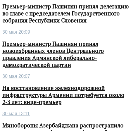
Премьер-министр Пашинян принял делегацию
во главе с председателем Государственного
собрания Республики Словения
30 мая 20:09
Премьер-министр Пашинян принял
новоизбранных членов Центрального
правления Армянской либерально-
демократической партии
30 мая 20:07
На восстановление железнодорожной
инфраструктуры Армении потребуется около
2-3 лет: вице-премьер
30 мая 13:11
Минобороны Азербайджана распространило