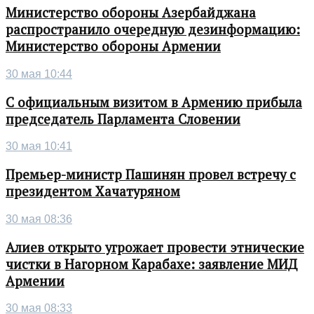
Министерство обороны Азербайджана
распространило очередную дезинформацию:
Министерство обороны Армении
30 мая 10:44
С официальным визитом в Армению прибыла
председатель Парламента Словении
30 мая 10:41
Премьер-министр Пашинян провел встречу с
президентом Хачатуряном
30 мая 08:36
Алиев открыто угрожает провести этнические
чистки в Нагорном Карабахе: заявление МИД
Армении
30 мая 08:33