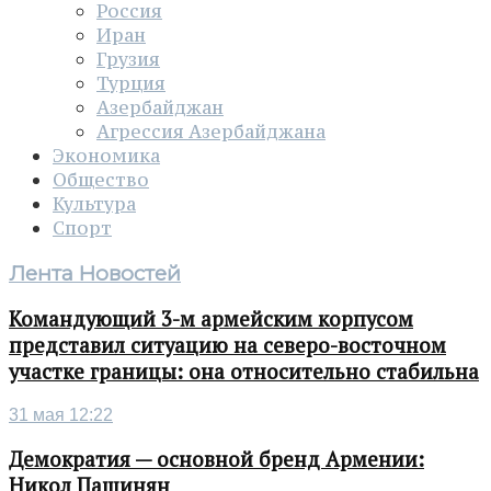
Россия
Иран
Грузия
Турция
Азербайджан
Агрессия Азербайджана
Экономика
Общество
Культура
Спорт
Лента Новостей
Командующий 3-м армейским корпусом
представил ситуацию на северо-восточном
участке границы: она относительно стабильна
31 мая 12:22
Демократия — основной бренд Армении:
Никол Пашинян