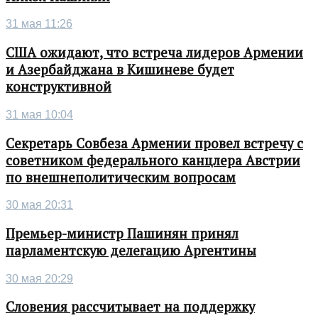
31 мая 11:26
США ожидают, что встреча лидеров Армении
и Азербайджана в Кишиневе будет
конструктивной
31 мая 10:04
Секретарь Совбеза Армении провел встречу с
советником федерального канцлера Австрии
по внешнеполитическим вопросам
30 мая 20:31
Премьер-министр Пашинян принял
парламентскую делегацию Аргентины
30 мая 20:29
Словения рассчитывает на поддержку