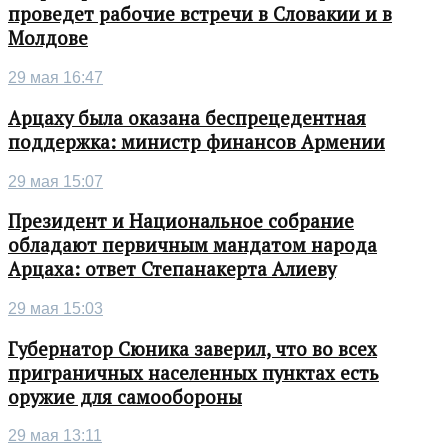
проведет рабочие встречи в Словакии и в
Молдове
29 мая 16:47
Арцаху была оказана беспрецедентная
поддержка: министр финансов Армении
29 мая 15:07
Президент и Национальное собрание
обладают первичным мандатом народа
Арцаха: ответ Степанакерта Алиеву
29 мая 15:03
Губернатор Сюника заверил, что во всех
приграничных населенных пунктах есть
оружие для самообороны
29 мая 13:11