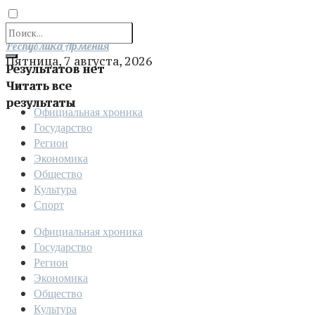
Отправить
Республика Армения
Пятница, 7 августа, 2026
Результатов нет
Читать все
результаты
Официальная хроника
Государство
Регион
Экономика
Общество
Культура
Спорт
Официальная хроника
Государство
Регион
Экономика
Общество
Культура