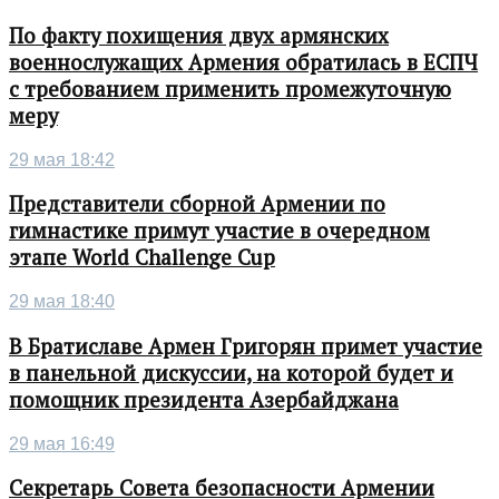
По факту похищения двух армянских
военнослужащих Армения обратилась в ЕСПЧ
с требованием применить промежуточную
меру
29 мая 18:42
Представители сборной Армении по
гимнастике примут участие в очередном
этапе World Challenge Cup
29 мая 18:40
В Братиславе Армен Григорян примет участие
в панельной дискуссии, на которой будет и
помощник президента Азербайджана
29 мая 16:49
Секретарь Совета безопасности Армении