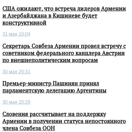
США ожидают, что встреча лидеров Армении
и Азербайджана в Кишиневе будет
конструктивной
31 мая 10:04
Секретарь Совбеза Армении провел встречу с
советником федерального канцлера Австрии
по внешнеполитическим вопросам
30 мая 20:31
Премьер-министр Пашинян принял
парламентскую делегацию Аргентины
30 мая 20:29
Словения рассчитывает на поддержку
Армении в получении статуса непостоянного
члена Совбеза ООН