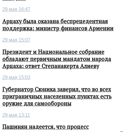
29 мая 16:47
Арцаху была оказана беспрецедентная
поддержка: министр финансов Армении
29 мая 15:07
Президент и Национальное собрание
обладают первичным мандатом народа
Арцаха: ответ Степанакерта Алиеву
29 мая 15:03
Губернатор Сюника заверил, что во всех
приграничных населенных пунктах есть
оружие для самообороны
29 мая 13:11
Пашинян надеется, что процесс