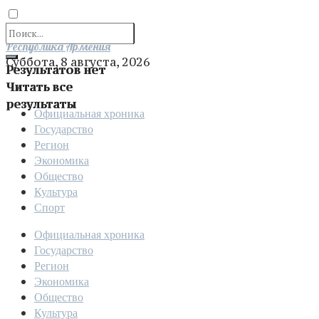
Отправить
Республика Армения
Суббота, 8 августа, 2026
Результатов нет
Читать все
результаты
Официальная хроника
Государство
Регион
Экономика
Общество
Культура
Спорт
Официальная хроника
Государство
Регион
Экономика
Общество
Культура