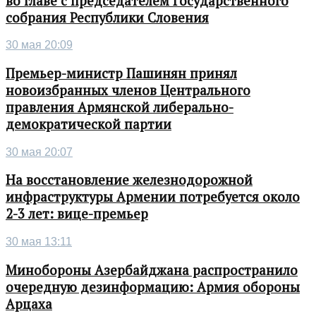
во главе с председателем Государственного
собрания Республики Словения
30 мая 20:09
Премьер-министр Пашинян принял
новоизбранных членов Центрального
правления Армянской либерально-
демократической партии
30 мая 20:07
На восстановление железнодорожной
инфраструктуры Армении потребуется около
2-3 лет: вице-премьер
30 мая 13:11
Минобороны Азербайджана распространило
очередную дезинформацию: Армия обороны
Арцаха