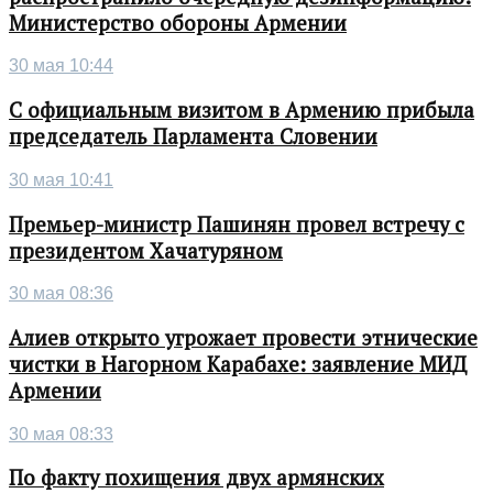
Министерство обороны Армении
30 мая 10:44
С официальным визитом в Армению прибыла
председатель Парламента Словении
30 мая 10:41
Премьер-министр Пашинян провел встречу с
президентом Хачатуряном
30 мая 08:36
Алиев открыто угрожает провести этнические
чистки в Нагорном Карабахе: заявление МИД
Армении
30 мая 08:33
По факту похищения двух армянских