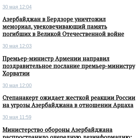
30 мая 12:04
Азербайджан в Бердзоре уничтожил
мемориал, увековечивающий память
погибших в Великой Отечественной войне
30 мая 12:03
Премьер-министр Армении направил
поздравительное послание премьер-министру
Хорватии
30 мая 12:00
Степанакерт ожидает жесткой реакции России
на угрозы Азербайджана в отношении Арцаха
30 мая 11:59
Министерство обороны Азербайджана
распространило очередную дезинформацию: