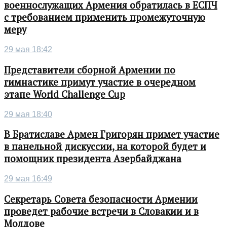
военнослужащих Армения обратилась в ЕСПЧ
с требованием применить промежуточную
меру
29 мая 18:42
Представители сборной Армении по
гимнастике примут участие в очередном
этапе World Challenge Cup
29 мая 18:40
В Братиславе Армен Григорян примет участие
в панельной дискуссии, на которой будет и
помощник президента Азербайджана
29 мая 16:49
Секретарь Совета безопасности Армении
проведет рабочие встречи в Словакии и в
Молдове