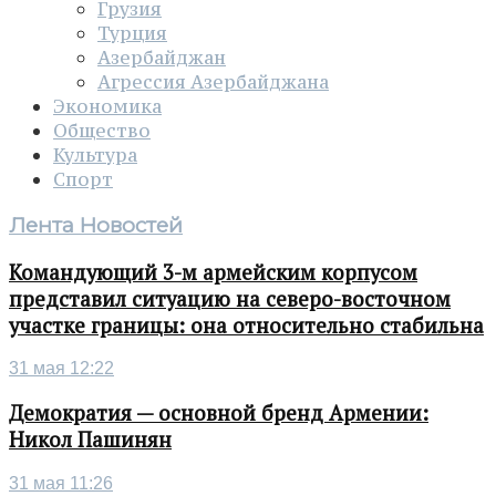
Грузия
Турция
Азербайджан
Агрессия Азербайджана
Экономика
Общество
Культура
Спорт
Лента Новостей
Командующий 3-м армейским корпусом
представил ситуацию на северо-восточном
участке границы: она относительно стабильна
31 мая 12:22
Демократия — основной бренд Армении:
Никол Пашинян
31 мая 11:26