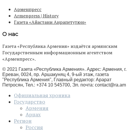
Арменпресс
Armenpress | History
Газета «Айастани Анрапетутюн»
О нас
Газета «Республика Армения» издаётся армянским
Государственным информационным агентством
«Арменпресс».
© 2021 Газета «Республика Армения». Адрес: Армения, г.
Ереван, 0024, пр. Аршакуняц 4, 9-ый этаж, газета
"Республика Армения", Главный редактор: Арарат
Петросян, Тел.: +374 10 545700, Эл. почта:
contact@ra.am
Официальная хроника
Государство
Армения
Арцах
Регион
Россия