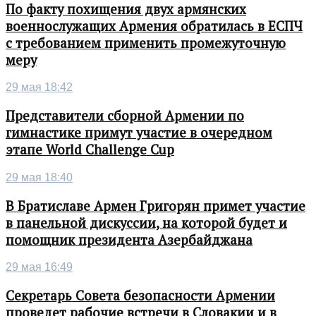
По факту похищения двух армянских
военнослужащих Армения обратилась в ЕСПЧ
с требованием применить промежуточную
меру
29 мая 18:42
Представители сборной Армении по
гимнастике примут участие в очередном
этапе World Challenge Cup
29 мая 18:40
В Братиславе Армен Григорян примет участие
в панельной дискуссии, на которой будет и
помощник президента Азербайджана
29 мая 16:49
Секретарь Совета безопасности Армении
проведет рабочие встречи в Словакии и в