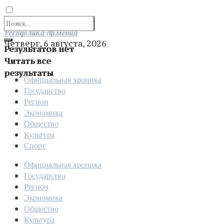
Отправить
Республика Армения
Четверг, 6 августа, 2026
Результатов нет
Читать все
результаты
Официальная хроника
Государство
Регион
Экономика
Общество
Культура
Спорт
Официальная хроника
Государство
Регион
Экономика
Общество
Культура