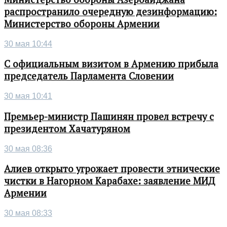
распространило очередную дезинформацию:
Министерство обороны Армении
30 мая 10:44
С официальным визитом в Армению прибыла
председатель Парламента Словении
30 мая 10:41
Премьер-министр Пашинян провел встречу с
президентом Хачатуряном
30 мая 08:36
Алиев открыто угрожает провести этнические
чистки в Нагорном Карабахе: заявление МИД
Армении
30 мая 08:33