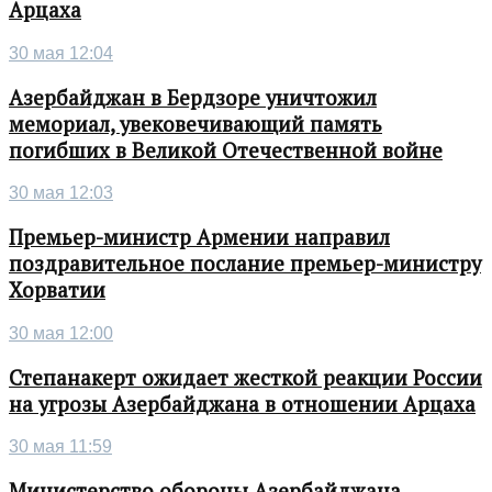
Арцаха
30 мая 12:04
Азербайджан в Бердзоре уничтожил
мемориал, увековечивающий память
погибших в Великой Отечественной войне
30 мая 12:03
Премьер-министр Армении направил
поздравительное послание премьер-министру
Хорватии
30 мая 12:00
Степанакерт ожидает жесткой реакции России
на угрозы Азербайджана в отношении Арцаха
30 мая 11:59
Министерство обороны Азербайджана