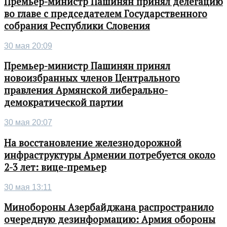
Премьер-министр Пашинян принял делегацию
во главе с председателем Государственного
собрания Республики Словения
30 мая 20:09
Премьер-министр Пашинян принял
новоизбранных членов Центрального
правления Армянской либерально-
демократической партии
30 мая 20:07
На восстановление железнодорожной
инфраструктуры Армении потребуется около
2-3 лет: вице-премьер
30 мая 13:11
Минобороны Азербайджана распространило
очередную дезинформацию: Армия обороны