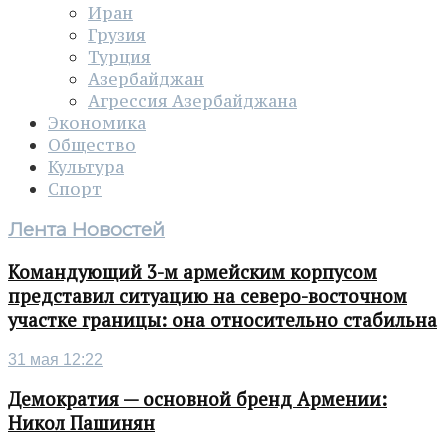
Иран
Грузия
Турция
Азербайджан
Агрессия Азербайджана
Экономика
Общество
Культура
Спорт
Лента Новостей
Командующий 3-м армейским корпусом
представил ситуацию на северо-восточном
участке границы: она относительно стабильна
31 мая 12:22
Демократия — основной бренд Армении:
Никол Пашинян