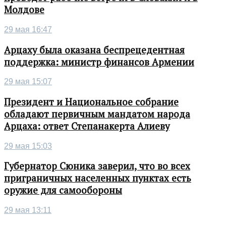
Молдове
29 мая 16:47
Арцаху была оказана беспрецедентная
поддержка: министр финансов Армении
29 мая 15:07
Президент и Национальное собрание
обладают первичным мандатом народа
Арцаха: ответ Степанакерта Алиеву
29 мая 15:03
Губернатор Сюника заверил, что во всех
приграничных населенных пунктах есть
оружие для самообороны
29 мая 13:11