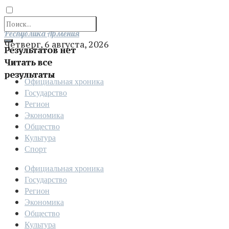
Отправить
Республика Армения
Четверг, 6 августа, 2026
Результатов нет
Читать все
результаты
Официальная хроника
Государство
Регион
Экономика
Общество
Культура
Спорт
Официальная хроника
Государство
Регион
Экономика
Общество
Культура