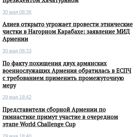
30 мая 08:36
Алиев открыто угрожает провести этнические
чистки в Нагорном Карабахе: заявление МИД
Армении
30 мая 08:33
По факту похищения двух армянских
военнослужащих Армения обратилась в ЕСПЧ
с требованием применить промежуточную
меру
29 мая 18:42
Представители сборной Армении по
гимнастике примут участие в очередном
этапе World Challenge Cup
29 мая 18:40