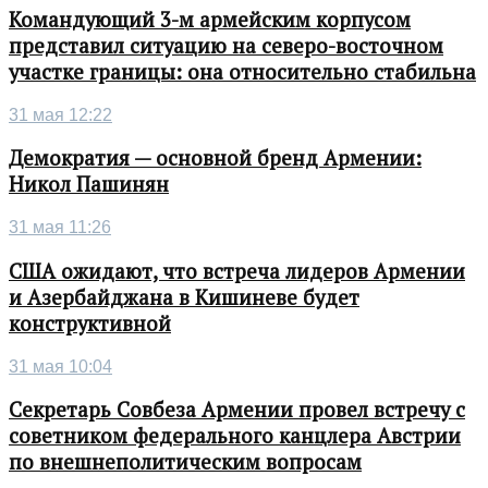
Командующий 3-м армейским корпусом
представил ситуацию на северо-восточном
участке границы: она относительно стабильна
31 мая 12:22
Демократия — основной бренд Армении:
Никол Пашинян
31 мая 11:26
США ожидают, что встреча лидеров Армении
и Азербайджана в Кишиневе будет
конструктивной
31 мая 10:04
Секретарь Совбеза Армении провел встречу с
советником федерального канцлера Австрии
по внешнеполитическим вопросам