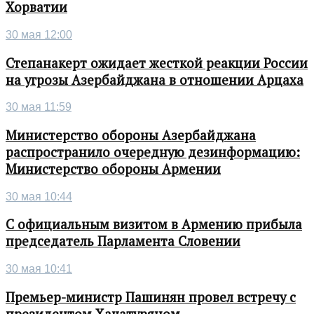
Хорватии
30 мая 12:00
Степанакерт ожидает жесткой реакции России
на угрозы Азербайджана в отношении Арцаха
30 мая 11:59
Министерство обороны Азербайджана
распространило очередную дезинформацию:
Министерство обороны Армении
30 мая 10:44
С официальным визитом в Армению прибыла
председатель Парламента Словении
30 мая 10:41
Премьер-министр Пашинян провел встречу с
президентом Хачатуряном