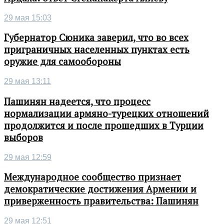
29 мая 15:03
Губернатор Сюника заверил, что во всех
приграничных населенных пунктах есть
оружие для самообороны
29 мая 13:11
Пашинян надеется, что процесс
нормализации армяно-турецких отношений
продолжится и после прошедших в Турции
выборов
29 мая 12:59
Международное сообщество признает
демократические достижения Армении и
приверженность правительства: Пашинян
29 мая 12:51