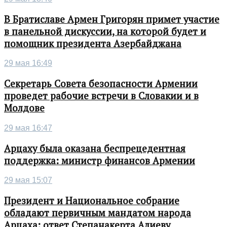
В Братиславе Армен Григорян примет участие
в панельной дискуссии, на которой будет и
помощник президента Азербайджана
29 мая 16:49
Секретарь Совета безопасности Армении
проведет рабочие встречи в Словакии и в
Молдове
29 мая 16:47
Арцаху была оказана беспрецедентная
поддержка: министр финансов Армении
29 мая 15:07
Президент и Национальное собрание
обладают первичным мандатом народа
Арцаха: ответ Степанакерта Алиеву