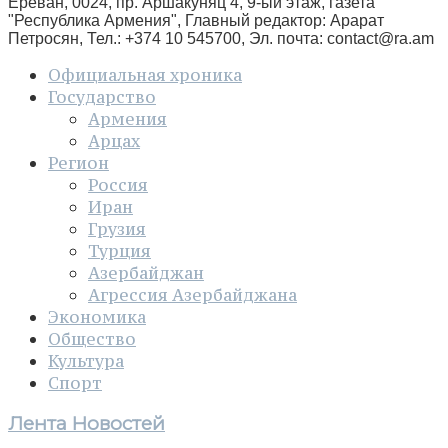
Ереван, 0024, пр. Аршакуняц 4, 9-ый этаж, газета
"Республика Армения", Главный редактор: Арарат
Петросян, Тел.: +374 10 545700, Эл. почта:
contact@ra.am
Официальная хроника
Государство
Армения
Арцах
Регион
Россия
Иран
Грузия
Турция
Азербайджан
Агрессия Азербайджана
Экономика
Общество
Культура
Спорт
Лента Новостей