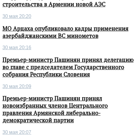
строительства в Армении новой АЭС
30 мая 20:20
МО Арцаха опубликовало кадры применения
азербайджанскими ВС минометов
30 мая 20:16
Премьер-министр Пашинян принял делегацию
во главе с председателем Государственного
собрания Республики Словения
30 мая 20:09
Премьер-министр Пашинян принял
новоизбранных членов Центрального
правления Армянской либерально-
демократической партии
30 мая 20:07