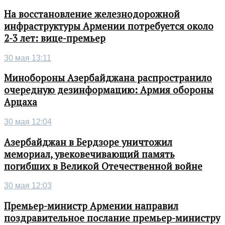
На восстановление железнодорожной
инфраструктуры Армении потребуется около
2-3 лет: вице-премьер
30 мая 13:11
Минобороны Азербайджана распространило
очередную дезинформацию: Армия обороны
Арцаха
30 мая 12:04
Азербайджан в Бердзоре уничтожил
мемориал, увековечивающий память
погибших в Великой Отечественной войне
30 мая 12:03
Премьер-министр Армении направил
поздравительное послание премьер-министру