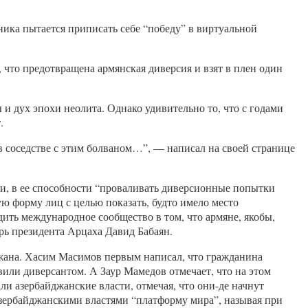
ка пытается приписать себе “победу” в виртуальной
что предотвращена армянская диверсия и взят в плен один
 дух эпохи неолита. Однако удивительно то, что с годами
.
в соседстве с этим болваном…”, — написал на своей странице
и, в ее способности “проваливать диверсионные попытки
ю форму лиц с целью показать, будто имело место
ить международное сообщество в том, что армяне, якобы,
рь президента Арцаха Давид Бабаян.
жана. Хасим Масимов первым написал, что гражданина
вили диверсантом. А Заур Мамедов отмечает, что на этом
ли азербайджанские власти, отмечая, что они-де начнут
азербайджанскими властями “платформу мира”, называя при