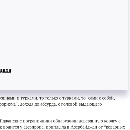
цаха
инами и турками, то только с турками, то сами с собой,
роризма”, доходя до абсурда, с головой выдающего
байджанские пограничники обнаружили деревянную корягу с
к водится у азерпропа, приплыла в Азербайджан от “коварных