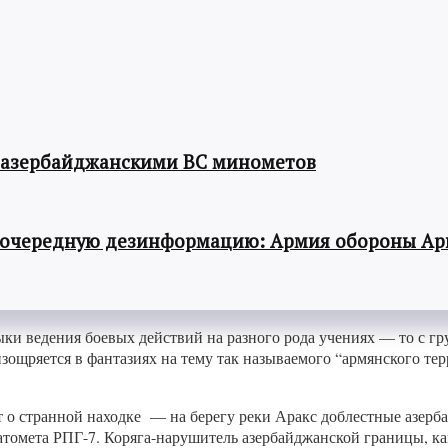
 азербайджанскими ВС минометов
 очередную дезинформацию: Армия обороны Ар
и ведения боевых действий на разного рода учениях — то с груз
ощряется в фантазиях на тему так называемого “армянского тер
 о странной находке — на берегу реки Аракс доблестные азер
томета РПГ-7. Коряга-нарушитель азербайджанской границы, ка