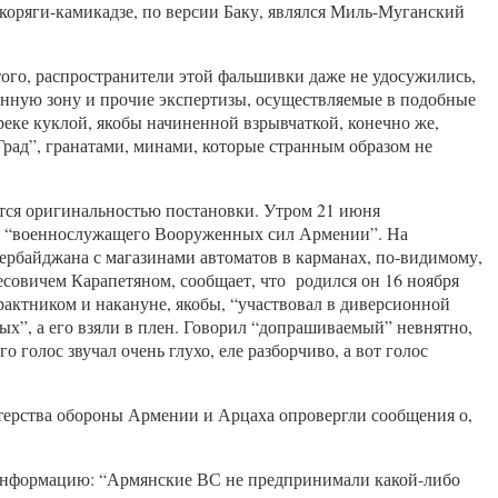
 коряги-камикадзе, по версии Баку, являлся Миль-Муганский
ого, распространители этой фальшивки даже не удосужились,
данную зону и прочие экспертизы, осуществляемые в подобные
 реке куклой, якобы начиненной взрывчаткой, конечно же,
“Град”, гранатами, минами, которые странным образом не
ается оригинальностью постановки. Утром 21 июня
ня “военнослужащего Вооруженных сил Армении”. На
зербайджана с магазинами автоматов в карманах, по-видимому,
совичем Карапетяном, сообщает, что родился он 16 ноября
трактником и накануне, якобы, “участвовал в диверсионной
ых”, а его взяли в плен. Говорил “допрашиваемый” невнятно,
 голос звучал очень глухо, еле разборчиво, а вот голос
истерства обороны Армении и Арцаха опровергли сообщения о,
зинформацию: “Армянские ВС не предпринимали какой-либо