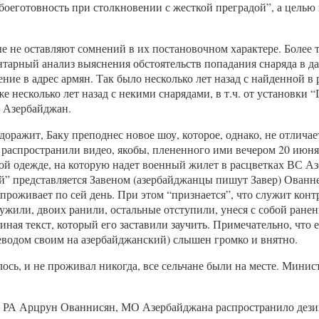
боеготовность при столкновении с жесткой преградой”, а целью
 не оставляют сомнений в их постановочном характере. Более т
ентарный анализ выяснения обстоятельств попадания снаряда в 
ние в адрес армян. Так было несколько лет назад с найденной в
 несколько лет назад с некими снарядами, в т.ч. от установки 
в Азербайджан.
удоражит, Баку преподнес новое шоу, которое, однако, не отлич
 распространили видео, якобы, плененного ими вечером 20 ию
кой одежде, на которую надет военный жилет в расцветках ВС А
й” представляется Завеном (азербайджанцы пишут Завер) Ованне
 проживает по сей день. При этом “признается”, что служит кон
ужили, двоих ранили, остальные отступили, унеся с собой ранен
ая текст, который его заставили заучить. Примечательно, что его
еводом своим на азербайджанский) слышен громко и внятно.
алось, и не проживал никогда, все сельчане были на месте. Мин
 МО РА Арцрун Ованнисян, МО Азербайджана распространило де