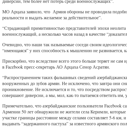
диверсии, тем более нет потерь среди военнослужащих”.
МО Арцаха заявило, что Армия обороны не проводила подобны
реальности и выдать желаемое за действительное”.
“Страдающий примитивностью представителей эпохи неолита аз
военнослужащий, а несколько часов назад в качестве “доказате
Очевидно, что наши так называемые соседи своим идеологичес
“имеющаяся” у них способность к мышлению не развивается, ка
Прискорбно, что вследствие всего этого больше теряет не сам
в Facebook пресс-секретарь АО Арцаха Сенор Асратян.
“Распространением таких фальшивых сведений азербайджански
вооруженных до зубов армян. Не исключено, что завтра они сн
проникновение. Не исключается и то, что посредством распрос
совершают диверсии, а мы, мол, как-то пытаемся ответить им,
Примечательно, что азербайджанские пользователи Facebook 
Армении 50 лет обнаружили не жители села Керимли, которые о
участке границы расстояние между селами составляет 5-6 км, и
выдавать “задержанного пастуха” за известного армянского п