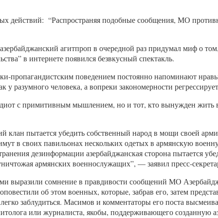
х действий: “Распространяя подобные сообщения, МО противни
ербайджанский агитпроп в очередной раз придумал миф о том, 
льства” в интернете появился безвкусный спектакль.
ки-пропагандистским поведением постоянно напоминают нравы и
к у разумного человека, а вопреки закономерности регрессирует
 идиот с примитивным мышлением, но и тот, кто вынужден жить 
й клан пытается убедить собственный народ в мощи своей арми
имут в своих павильонах нескольких одетых в армянскую военну
транения дезинформации азербайджанская сторона пытается убед
 уничтожая армянских военнослужащих”, — заявил пресс-секрета
сами выразили сомнение в правдивости сообщений МО Азербайд
повестили об этом военных, которые, забрав его, затем предста
 легко заблудиться. Масимов и комментаторы его поста высмеива
олитолога или журналиста, якобы, поддерживающего созданную 