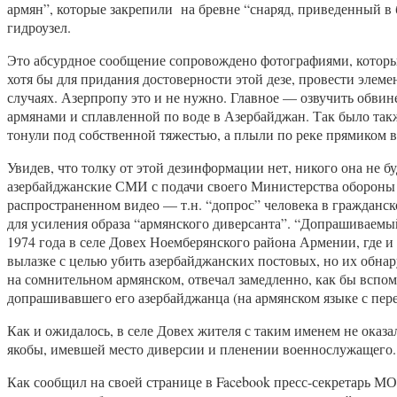
армян”, которые закрепили на бревне “снаряд, приведенный в 
гидроузел.
Это абсурдное сообщение сопровождено фотографиями, которые
хотя бы для придания достоверности этой дезе, провести элем
случаях. Азерпропу это и не нужно. Главное — озвучить обвине
армянами и сплавленной по воде в Азербайджан. Так было также
тонули под собственной тяжестью, а плыли по реке прямиком 
Увидев, что толку от этой дезинформации нет, никого она не б
азербайджанские СМИ с подачи своего Министерства обороны
распространенном видео — т.н. “допрос” человека в гражданс
для усиления образа “армянского диверсанта”. “Допрашиваемы
1974 года в селе Довех Ноемберянского района Армении, где и
вылазке с целью убить азербайджанских постовых, но их обнар
на сомнительном армянском, отвечал замедленно, как бы вспомин
допрашивавшего его азербайджанца (на армянском языке с пер
Как и ожидалось, в селе Довех жителя с таким именем не оказ
якобы, имевшей место диверсии и пленении военнослужащего.
Как сообщил на своей странице в Facebook пресс-секретарь