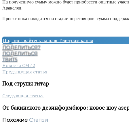
На полученную сумму можно будет приобрести опытные участк
Аракелян.
Проект пока находится на стадии переговоров: сумма поддержк
Подписывайтесь на наш Телеграм канал
ПОДЕЛИТЬСЯ
7
ПОДЕЛИТЬСЯ
ТВИТ
5
Новости СМИ2
Предыдущая статья
Под струны гитар
Следующая статья
От бакинского дезинформбюро: новое шоу азе
Похожие
Статьи