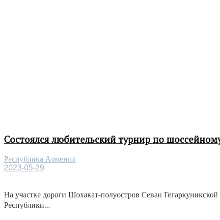
Состоялся любительский турнир по шоссейному
Республика Армения
2023-05-29
На участке дороги Шохакат-полуостров Севан Гегаркуникской 
Республики...