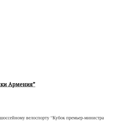
ики Армения”
о шоссейному велоспорту “Кубок премьер-министра