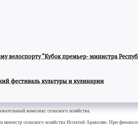
му велоспорту “Кубок премьер- министра Респу
ий фестиваль культуры и кулинарии
овательный комплекс сельского хозяйства.
министр сельского хозяйства Игнатий Аракелян. При финансово