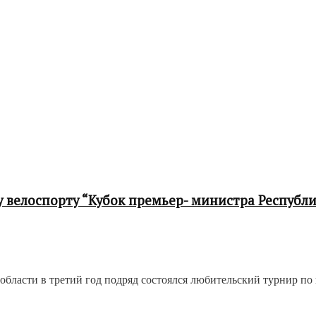
 велоспорту “Кубок премьер- министра Республ
области в третий год подряд состоялся любительский турнир п