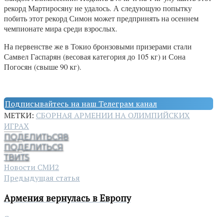
рекорд Мартиросяну не удалось. А следующую попытку
побить этот рекорд Симон может предпринять на осеннем
чемпионате мира среди взрослых.
На первенстве же в Токио бронзовыми призерами стали
Самвел Гаспарян (весовая категория до 105 кг) и Сона
Погосян (свыше 90 кг).
Подписывайтесь на наш Телеграм канал
МЕТКИ:
СБОРНАЯ АРМЕНИИ НА ОЛИМПИЙСКИХ
ИГРАХ
ПОДЕЛИТЬСЯ
8
ПОДЕЛИТЬСЯ
ТВИТ
5
Новости СМИ2
Предыдущая статья
Армения вернулась в Европу