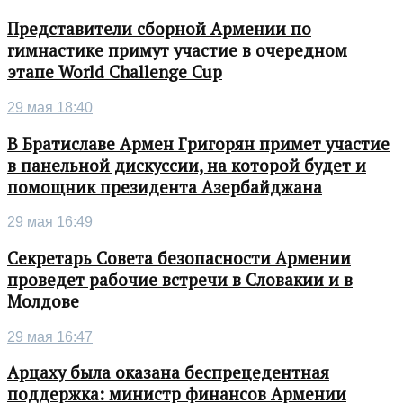
Представители сборной Армении по
гимнастике примут участие в очередном
этапе World Challenge Cup
29 мая 18:40
В Братиславе Армен Григорян примет участие
в панельной дискуссии, на которой будет и
помощник президента Азербайджана
29 мая 16:49
Секретарь Совета безопасности Армении
проведет рабочие встречи в Словакии и в
Молдове
29 мая 16:47
Арцаху была оказана беспрецедентная
поддержка: министр финансов Армении