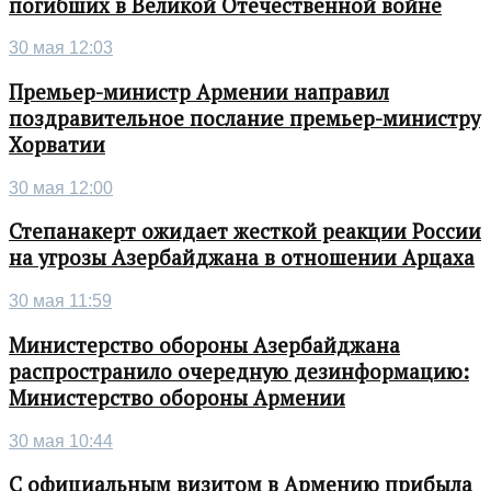
погибших в Великой Отечественной войне
30 мая 12:03
Премьер-министр Армении направил
поздравительное послание премьер-министру
Хорватии
30 мая 12:00
Степанакерт ожидает жесткой реакции России
на угрозы Азербайджана в отношении Арцаха
30 мая 11:59
Министерство обороны Азербайджана
распространило очередную дезинформацию:
Министерство обороны Армении
30 мая 10:44
С официальным визитом в Армению прибыла