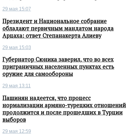
29 мая 15:07
Президент и Национальное собрание
обладают первичным мандатом народа
Арцаха: ответ Степанакерта Алиеву
29 мая 15:03
Губернатор Сюника заверил, что во всех
приграничных населенных пунктах есть
оружие для самообороны
29 мая 13:11
Пашинян надеется, что процесс
нормализации армяно-турецких отношений
продолжится и после прошедших в Турции
выборов
29 мая 12:59