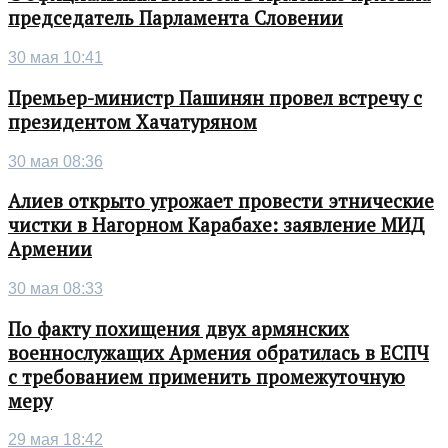
председатель Парламента Словении
30 мая 10:41
Премьер-министр Пашинян провел встречу с
президентом Хачатуряном
30 мая 08:36
Алиев открыто угрожает провести этнические
чистки в Нагорном Карабахе: заявление МИД
Армении
30 мая 08:33
По факту похищения двух армянских
военнослужащих Армения обратилась в ЕСПЧ
с требованием применить промежуточную
меру
29 мая 18:42