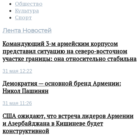
Общество
Культура
Спорт
Лента Новостей
Командующий 3-м армейским корпусом
представил ситуацию на северо-восточном
участке границы: она относительно стабильна
31 мая 12:22
Демократия — основной бренд Армении:
Никол Пашинян
31 мая 11:26
США ожидают, что встреча лидеров Армении
и Азербайджана в Кишиневе будет
конструктивной