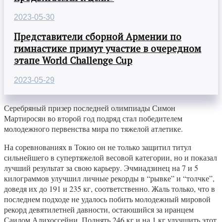
2023-05-30
Представители сборной Армении по
гимнастике примут участие в очередном
этапе World Challenge Cup
2023-05-29
Серебряный призер последней олимпиады Симон
Мартиросян во второй год подряд стал победителем
молодежного первенства мира по тяжелой атлетике.
На соревнованиях в Токио он не только защитил титул
сильнейшего в супертяжелой весовой категории, но и показал
лучший результат за свою карьеру. Эчмиадзинец на 7 и 5
килограммов улучшил личные рекорды в “рывке” и “толчке”,
доведя их до 191 и 235 кг, соответственно. Жаль только, что в
последнем подходе не удалось побить молодежный мировой
рекорд девятилетней давности, остаюшийся за иранцем
Саидом Алихоссейни. Поднять 246 кг и на 1 кг улучшить этот