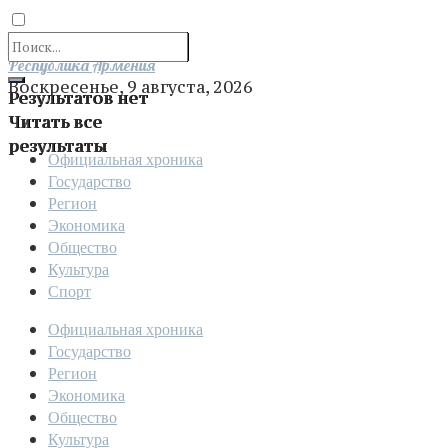
Отправить
Республика Армения
Воскресенье, 9 августа, 2026
Результатов нет
Читать все
результаты
Официальная хроника
Государство
Регион
Экономика
Общество
Культура
Спорт
Официальная хроника
Государство
Регион
Экономика
Общество
Культура