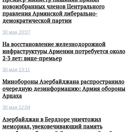
новоизбранных членов Центрального
правления Армянской либерально-
демократической партии
30 мая 20:07
На восстановление железнодорожной
инфраструктуры Армении потребуется около
2-3 лет: вице-премьер
30 мая 13:11
Минобороны Азербайджана распространило
очередную дезинформацию: Армия обороны
Арцаха
30 мая 12:04
Азербайджан в Бердзоре уничтожил
мемориал, увековечивающий память