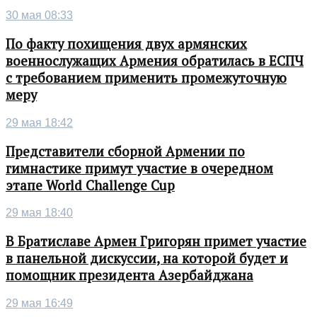
30 мая 08:33
По факту похищения двух армянских
военнослужащих Армения обратилась в ЕСПЧ
с требованием применить промежуточную
меру
29 мая 18:42
Представители сборной Армении по
гимнастике примут участие в очередном
этапе World Challenge Cup
29 мая 18:40
В Братиславе Армен Григорян примет участие
в панельной дискуссии, на которой будет и
помощник президента Азербайджана
29 мая 16:49