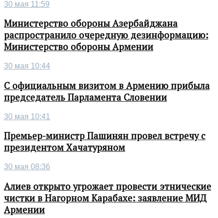
30 мая 11:59
Министерство обороны Азербайджана
распространило очередную дезинформацию:
Министерство обороны Армении
30 мая 10:44
С официальным визитом в Армению прибыла
председатель Парламента Словении
30 мая 10:41
Премьер-министр Пашинян провел встречу с
президентом Хачатуряном
30 мая 08:36
Алиев открыто угрожает провести этнические
чистки в Нагорном Карабахе: заявление МИД
Армении