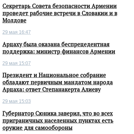
Секретарь Совета безопасности Армении
проведет рабочие встречи в Словакии и в
Молдове
29 мая 16:47
Арцаху была оказана беспрецедентная
поддержка: министр финансов Армении
29 мая 15:07
Президент и Национальное собрание
обладают первичным мандатом народа
Арцаха: ответ Степанакерта Алиеву
29 мая 15:03
Губернатор Сюника заверил, что во всех
приграничных населенных пунктах есть
оружие для самообороны