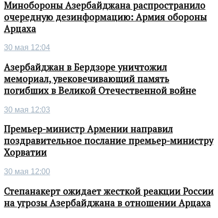
Минобороны Азербайджана распространило
очередную дезинформацию: Армия обороны
Арцаха
30 мая 12:04
Азербайджан в Бердзоре уничтожил
мемориал, увековечивающий память
погибших в Великой Отечественной войне
30 мая 12:03
Премьер-министр Армении направил
поздравительное послание премьер-министру
Хорватии
30 мая 12:00
Степанакерт ожидает жесткой реакции России
на угрозы Азербайджана в отношении Арцаха