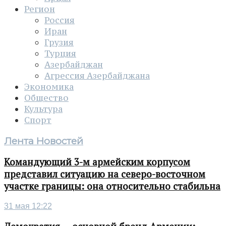
Регион
Россия
Иран
Грузия
Турция
Азербайджан
Агрессия Азербайджана
Экономика
Общество
Культура
Спорт
Лента Новостей
Командующий 3-м армейским корпусом
представил ситуацию на северо-восточном
участке границы: она относительно стабильна
31 мая 12:22