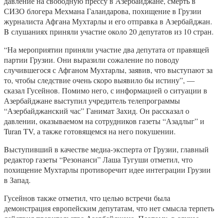
давление на свободную прессу в Азербайджане, смерть в
СИЗО блогера Мехмана Галандарова, похищение в Грузии
журналиста Афгана Мухтарлы и его отправка в Азербайджан.
B слушаниях приняли участие около 20 депутатов из 10 стран.
“На мероприятии приняли участие два депутата от правящей
партии Грузии. Они выразили сожаление по поводу
случившегося с Афганом Мухтарлы, заявив, что выступают за
то, чтобы следствие очень скоро выявило бы истину”, —
сказал Гусейнов. Помимо него, с информацией о ситуации в
Азербайджане выступил учредитель телепрограммы
“Азербайджанский час” Ганимат Захид. Он рассказал о
давлении, оказываемом на сотрудников газеты “Азадлыг” и
Turan TV, а также готовящемся на него покушении.
Bыступивший в качестве медиа-эксперта от Грузии, главный
редактор газеты “Резонанси” Лаша Тугуши отметил, что
похищение Мухтарлы противоречит идее интеграции Грузии
в Запад.
Гусейнов также отметил, что целью встречи была
демонстрация европейским депутатам, что нет смысла терпеть