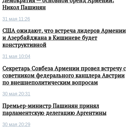
Демократия — основной бренд Армении:
Никол Пашинян
31 мая 11:26
США ожидают, что встреча лидеров Армении
и Азербайджана в Кишиневе будет
конструктивной
31 мая 10:04
Секретарь Совбеза Армении провел встречу с
советником федерального канцлера Австрии
по внешнеполитическим вопросам
30 мая 20:31
Премьер-министр Пашинян принял
парламентскую делегацию Аргентины
30 мая 20:29