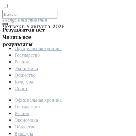
Отправить
Республика Армения
Четверг, 6 августа, 2026
Результатов нет
Читать все
результаты
Официальная хроника
Государство
Регион
Экономика
Общество
Культура
Спорт
Официальная хроника
Государство
Регион
Экономика
Общество
Культура