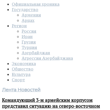
Официальная хроника
Государство
Армения
Арцах
Регион
Россия
Иран
Грузия
Турция
Азербайджан
Агрессия Азербайджана
Экономика
Общество
Культура
Спорт
Лента Новостей
Командующий 3-м армейским корпусом
представил ситуацию на северо-восточном