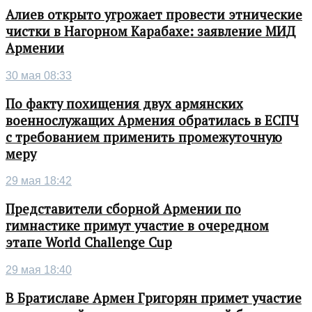
Алиев открыто угрожает провести этнические
чистки в Нагорном Карабахе: заявление МИД
Армении
30 мая 08:33
По факту похищения двух армянских
военнослужащих Армения обратилась в ЕСПЧ
с требованием применить промежуточную
меру
29 мая 18:42
Представители сборной Армении по
гимнастике примут участие в очередном
этапе World Challenge Cup
29 мая 18:40
В Братиславе Армен Григорян примет участие