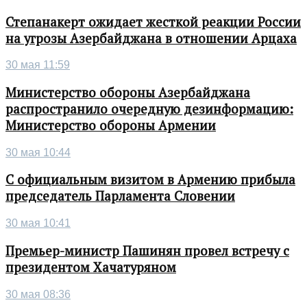
Степанакерт ожидает жесткой реакции России
на угрозы Азербайджана в отношении Арцаха
30 мая 11:59
Министерство обороны Азербайджана
распространило очередную дезинформацию:
Министерство обороны Армении
30 мая 10:44
С официальным визитом в Армению прибыла
председатель Парламента Словении
30 мая 10:41
Премьер-министр Пашинян провел встречу с
президентом Хачатуряном
30 мая 08:36