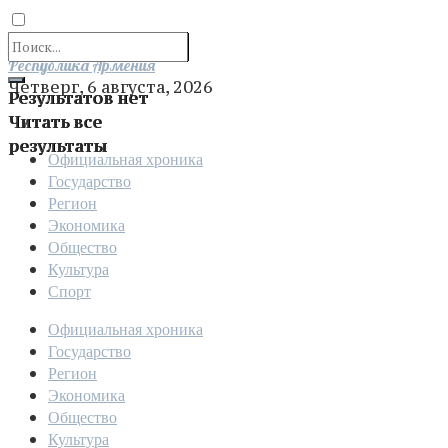
Отправить
Республика Армения
Четверг, 6 августа, 2026
Результатов нет
Читать все
результаты
Официальная хроника
Государство
Регион
Экономика
Общество
Культура
Спорт
Официальная хроника
Государство
Регион
Экономика
Общество
Культура