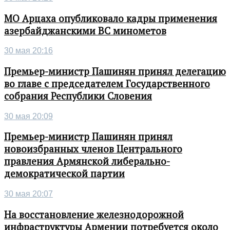
МО Арцаха опубликовало кадры применения
азербайджанскими ВС минометов
30 мая 20:16
Премьер-министр Пашинян принял делегацию
во главе с председателем Государственного
собрания Республики Словения
30 мая 20:09
Премьер-министр Пашинян принял
новоизбранных членов Центрального
правления Армянской либерально-
демократической партии
30 мая 20:07
На восстановление железнодорожной
инфраструктуры Армении потребуется около