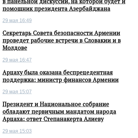
в панельной дискуссии, на которой будет и
помощник президента Азербайджана
29 мая 16:49
Секретарь Совета безопасности Армении
проведет рабочие встречи в Словакии и в
Молдове
29 мая 16:47
Арцаху была оказана беспрецедентная
поддержка: министр финансов Армении
29 мая 15:07
Президент и Национальное собрание
обладают первичным мандатом народа
Арцаха: ответ Степанакерта Алиеву
29 мая 15:03