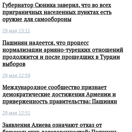
Губернатор Сюника заверил, что во всех
приграничных населенных пунктах есть
оружие для самообороны
29 мая 13:11
Пашинян надеется, что процесс
нормализации армяно-турецких отношений
продолжится и после прошедших в Турции
выборов
29 мая 12:59
Международное сообщество признает
демократические достижения Армении и
приверженность правительства: Пашинян
29 мая 12:51
Заявления Алиева означают отказ от
брюссельских договоренностей: Пашинян