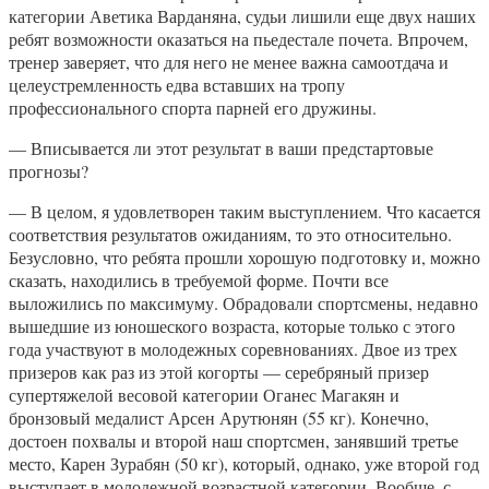
категории Аветика Варданяна, судьи лишили еще двух наших
ребят возможности оказаться на пьедестале почета. Впрочем,
тренер заверяет, что для него не менее важна самоотдача и
целеустремленность едва вставших на тропу
профессионального спорта парней его дружины.
— Вписывается ли этот результат в ваши предстартовые
прогнозы?
— В целом, я удовлетворен таким выступлением. Что касается
соответствия результатов ожиданиям, то это относительно.
Безусловно, что ребята прошли хорошую подготовку и, можно
сказать, находились в требуемой форме. Почти все
выложились по максимуму. Обрадовали спортсмены, недавно
вышедшие из юношеского возраста, которые только с этого
года участвуют в молодежных соревнованиях. Двое из трех
призеров как раз из этой когорты — серебряный призер
супертяжелой весовой категории Оганес Магакян и
бронзовый медалист Арсен Арутюнян (55 кг). Конечно,
достоен похвалы и второй наш спортсмен, занявший третье
место, Карен Зурабян (50 кг), который, однако, уже второй год
выступает в молодежной возрастной категории. Вообще, с