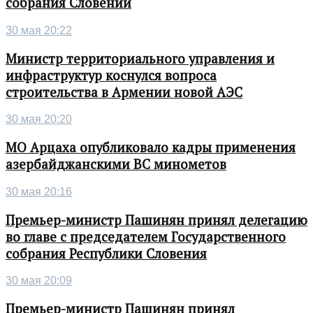
собрания Словении
30 мая 20:22
Министр территориального управления и
инфраструктур коснулся вопроса
строительства в Армении новой АЭС
30 мая 20:20
МО Арцаха опубликовало кадры применения
азербайджанскими ВС минометов
30 мая 20:16
Премьер-министр Пашинян принял делегацию
во главе с председателем Государственного
собрания Республики Словения
30 мая 20:09
Премьер-министр Пашинян принял