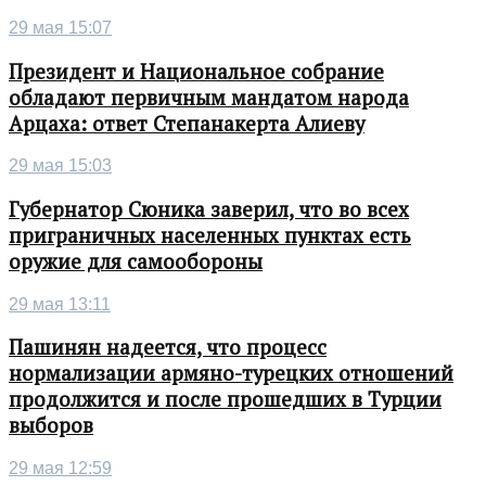
29 мая 15:07
Президент и Национальное собрание
обладают первичным мандатом народа
Арцаха: ответ Степанакерта Алиеву
29 мая 15:03
Губернатор Сюника заверил, что во всех
приграничных населенных пунктах есть
оружие для самообороны
29 мая 13:11
Пашинян надеется, что процесс
нормализации армяно-турецких отношений
продолжится и после прошедших в Турции
выборов
29 мая 12:59