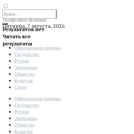
Отправить
Республика Армения
Пятница, 7 августа, 2026
Результатов нет
Читать все
результаты
Официальная хроника
Государство
Регион
Экономика
Общество
Культура
Спорт
Официальная хроника
Государство
Регион
Экономика
Общество
Культура