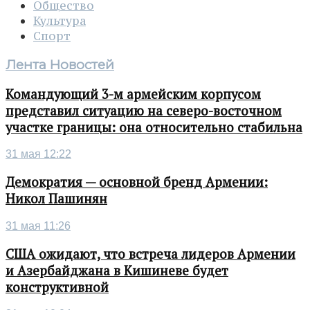
Общество
Культура
Спорт
Лента Новостей
Командующий 3-м армейским корпусом
представил ситуацию на северо-восточном
участке границы: она относительно стабильна
31 мая 12:22
Демократия — основной бренд Армении:
Никол Пашинян
31 мая 11:26
США ожидают, что встреча лидеров Армении
и Азербайджана в Кишиневе будет
конструктивной