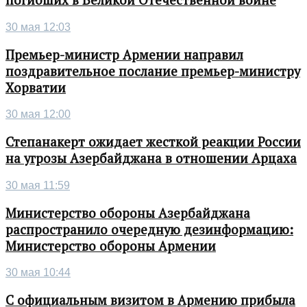
погибших в Великой Отечественной войне
30 мая 12:03
Премьер-министр Армении направил
поздравительное послание премьер-министру
Хорватии
30 мая 12:00
Степанакерт ожидает жесткой реакции России
на угрозы Азербайджана в отношении Арцаха
30 мая 11:59
Министерство обороны Азербайджана
распространило очередную дезинформацию:
Министерство обороны Армении
30 мая 10:44
С официальным визитом в Армению прибыла