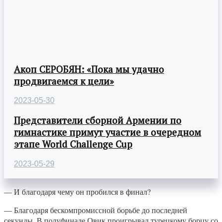
Акоп СЕРОБЯН: «Пока мы удачно
продвигаемся к цели»
2023-05-30
Представители сборной Армении по
гимнастике примут участие в очередном
этапе World Challenge Cup
2023-05-29
— И благодаря чему он пробился в финал?
— Благодаря бескомпромиссной борьбе до последней
секунды. В полуфинале Овик проигрывал турецкому борцу со