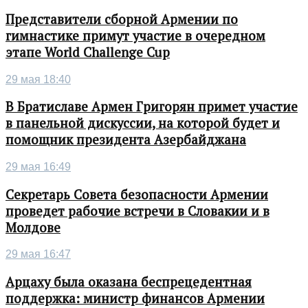
Представители сборной Армении по
гимнастике примут участие в очередном
этапе World Challenge Cup
29 мая 18:40
В Братиславе Армен Григорян примет участие
в панельной дискуссии, на которой будет и
помощник президента Азербайджана
29 мая 16:49
Секретарь Совета безопасности Армении
проведет рабочие встречи в Словакии и в
Молдове
29 мая 16:47
Арцаху была оказана беспрецедентная
поддержка: министр финансов Армении