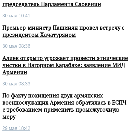
председатель Парламента Словении
30 мая 10:41
Премьер-министр Пашинян провел встречу с
президентом Хачатуряном
30 мая 08:36
Алиев открыто угрожает провести этнические
чистки в Нагорном Карабахе: заявление МИД
Армении
30 мая 08:33
По факту похищения двух армянских
военнослужащих Армения обратилась в ЕСПЧ
с требованием применить промежуточную
меру
29 мая 18:42