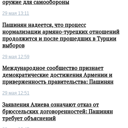
оружие для самообороны
29 мая 13:11
Пашинян надеется, что процесс
нормализации армяно-турецких отношений
продолжится и после прошедших в Турции
выборов
29 мая 12:59
Международное сообщество признает
демократические достижения Армении и
приверженность правительства: Пашинян
29 мая 12:51
Заявления Алиева означают отказ от
брюссельских договоренностей: Пашинян
требует объяснений