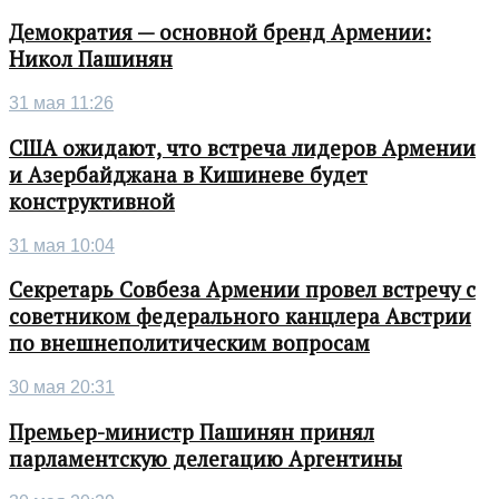
Демократия — основной бренд Армении:
Никол Пашинян
31 мая 11:26
США ожидают, что встреча лидеров Армении
и Азербайджана в Кишиневе будет
конструктивной
31 мая 10:04
Секретарь Совбеза Армении провел встречу с
советником федерального канцлера Австрии
по внешнеполитическим вопросам
30 мая 20:31
Премьер-министр Пашинян принял
парламентскую делегацию Аргентины