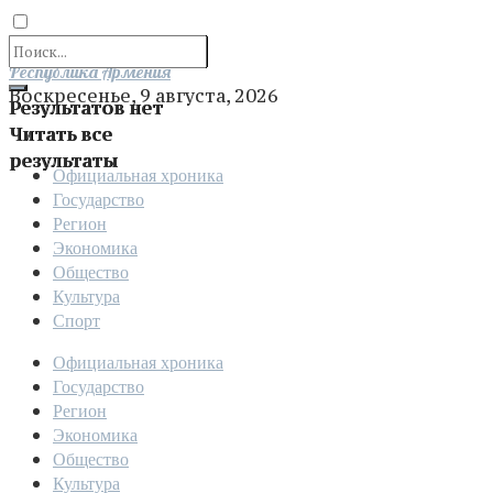
Отправить
Республика Армения
Воскресенье, 9 августа, 2026
Результатов нет
Читать все
результаты
Официальная хроника
Государство
Регион
Экономика
Общество
Культура
Спорт
Официальная хроника
Государство
Регион
Экономика
Общество
Культура