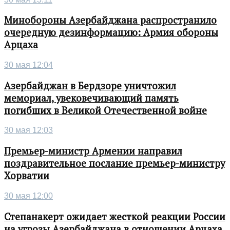
Минобороны Азербайджана распространило
очередную дезинформацию: Армия обороны
Арцаха
30 мая 12:04
Азербайджан в Бердзоре уничтожил
мемориал, увековечивающий память
погибших в Великой Отечественной войне
30 мая 12:03
Премьер-министр Армении направил
поздравительное послание премьер-министру
Хорватии
30 мая 12:00
Степанакерт ожидает жесткой реакции России
на угрозы Азербайджана в отношении Арцаха