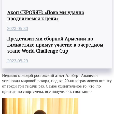
Акоп СЕРОБЯН: «Пока мы удачно
продвигаемся к цели»
2023-05-30
Представители сборной Армении по
гимнастике примут участие в очередном
этапе World Challenge Cup
2023-05-29
Недавно молодой ростовский атлет Альберт Аванесян
установил мировой рекорд, подняв 20-килограммовую штангу
от груди три тысячи раз. Самое удивительное то, что, по
признанию спортсмена, все получилось спонтанно.