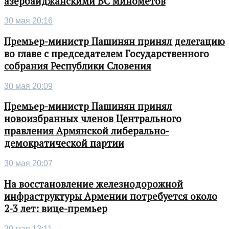
азербайджанскими ВС минометов
30 мая 20:16
Премьер-министр Пашинян принял делегацию
во главе с председателем Государственного
собрания Республики Словения
30 мая 20:09
Премьер-министр Пашинян принял
новоизбранных членов Центрального
правления Армянской либерально-
демократической партии
30 мая 20:07
На восстановление железнодорожной
инфраструктуры Армении потребуется около
2-3 лет: вице-премьер
30 мая 13:11