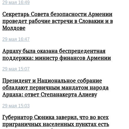
29 мая 16:49
Секретарь Совета безопасности Армении
проведет рабочие встречи в Словакии и в
Молдове
29 мая 16:47
Арцаху была оказана беспрецедентная
поддержка: министр финансов Армении
29 мая 15:07
Президент и Национальное собрание
обладают первичным мандатом народа
Арцаха: ответ Степанакерта Алиеву
29 мая 15:03
Губернатор Сюника заверил, что во всех
приграничных населенных пунктах есть