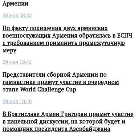
Армении
30 мая 08:33
По факту похищения двух армянских
военнослужащих Армения обратилась в ЕСПЧ
с требованием применить промежуточную
меру
29 мая 18:42
Представители сборной Армении по
гимнастике примут участие в очередном
этапе World Challenge Cup
29 мая 18:40
В Братиславе Армен Григорян примет участие
в панельной дискуссии, на которой будет и
помощник президента Азербайджана