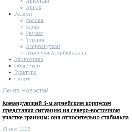
Армения
Арцах
Регион
Россия
Иран
Грузия
Турция
Азербайджан
Агрессия Азербайджана
Экономика
Общество
Культура
Спорт
Лента Новостей
Командующий 3-м армейским корпусом
представил ситуацию на северо-восточном
участке границы: она относительно стабильна
31 мая 12:22