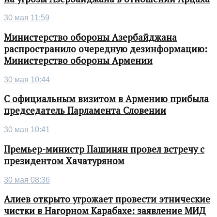
30 мая 11:59
Министерство обороны Азербайджана
распространило очередную дезинформацию:
Министерство обороны Армении
30 мая 10:44
С официальным визитом в Армению прибыла
председатель Парламента Словении
30 мая 10:41
Премьер-министр Пашинян провел встречу с
президентом Хачатуряном
30 мая 08:36
Алиев открыто угрожает провести этнические
чистки в Нагорном Карабахе: заявление МИД