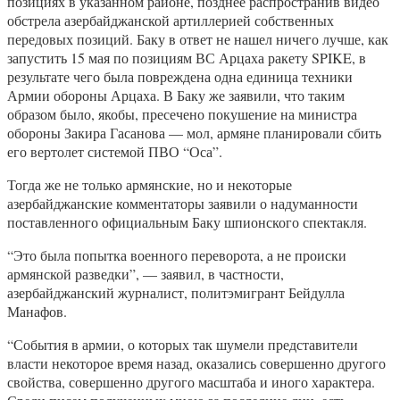
позициях в указанном районе, позднее распространив видео
обстрела азербайджанской артиллерией собственных
передовых позиций. Баку в ответ не нашел ничего лучше, как
запустить 15 мая по позициям ВС Арцаха ракету SPIKE, в
результате чего была повреждена одна единица техники
Армии обороны Арцаха. В Баку же заявили, что таким
образом было, якобы, пресечено покушение на министра
обороны Закира Гасанова — мол, армяне планировали сбить
его вертолет системой ПВО “Оса”.
Тогда же не только армянские, но и некоторые
азербайджанские комментаторы заявили о надуманности
поставленного официальным Баку шпионского спектакля.
“Это была попытка военного переворота, а не происки
армянской разведки”, — заявил, в частности,
азербайджанский журналист, политэмигрант Бейдулла
Манафов.
“События в армии, о которых так шумели представители
власти некоторое время назад, оказались совершенно другого
свойства, совершенно другого масштаба и иного характера.