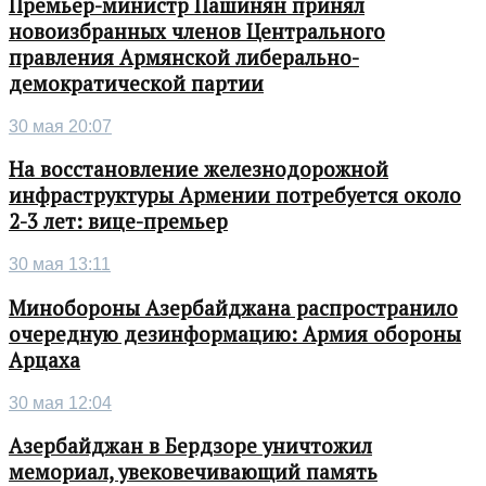
Премьер-министр Пашинян принял
новоизбранных членов Центрального
правления Армянской либерально-
демократической партии
30 мая 20:07
На восстановление железнодорожной
инфраструктуры Армении потребуется около
2-3 лет: вице-премьер
30 мая 13:11
Минобороны Азербайджана распространило
очередную дезинформацию: Армия обороны
Арцаха
30 мая 12:04
Азербайджан в Бердзоре уничтожил
мемориал, увековечивающий память