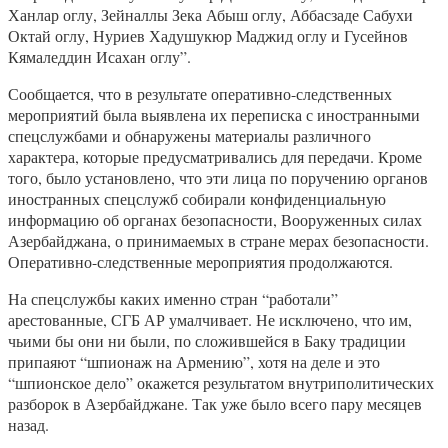
Ханлар оглу, Зейналлы Зека Абыш оглу, Аббасзаде Сабухи
Октай оглу, Нуриев Хадушукюр Маджид оглу и Гусейнов
Кямаледдин Исахан оглу”.
Сообщается, что в результате оперативно-следственных
мероприятий была выявлена их переписка с иностранными
спецслужбами и обнаружены материалы различного
характера, которые предусматривались для передачи. Кроме
того, было установлено, что эти лица по поручению органов
иностранных спецслужб собирали конфиденциальную
информацию об органах безопасности, Вооруженных силах
Азербайджана, о принимаемых в стране мерах безопасности.
Оперативно-следственные мероприятия продолжаются.
На спецслужбы каких именно стран “работали”
арестованные, СГБ АР умалчивает. Не исключено, что им,
чьими бы они ни были, по сложившейся в Баку традиции
припаяют “шпионаж на Армению”, хотя на деле и это
“шпионское дело” окажется результатом внутриполитических
разборок в Азербайджане. Так уже было всего пару месяцев
назад.