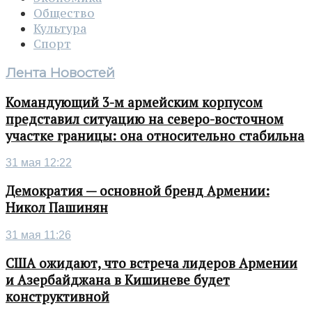
Общество
Культура
Спорт
Лента Новостей
Командующий 3-м армейским корпусом
представил ситуацию на северо-восточном
участке границы: она относительно стабильна
31 мая 12:22
Демократия — основной бренд Армении:
Никол Пашинян
31 мая 11:26
США ожидают, что встреча лидеров Армении
и Азербайджана в Кишиневе будет
конструктивной