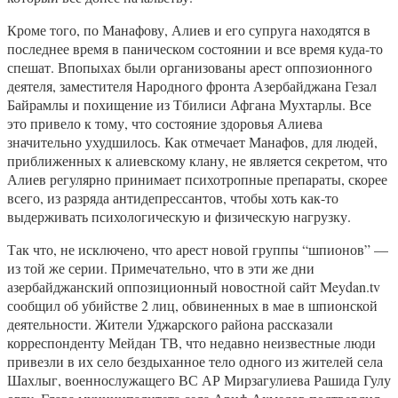
Кроме того, по Манафову, Алиев и его супруга находятся в
последнее время в паническом состоянии и все время куда-то
спешат. Впопыхах были организованы арест оппозионного
деятеля, заместителя Народного фронта Азербайджана Гезал
Байрамлы и похищение из Тбилиси Афгана Мухтарлы. Все
это привело к тому, что состояние здоровья Алиева
значительно ухудшилось. Как отмечает Манафов, для людей,
приближенных к алиевскому клану, не является секретом, что
Алиев регулярно принимает психотропные препараты, скорее
всего, из разряда антидепрессантов, чтобы хоть как-то
выдерживать психологическую и физическую нагрузку.
Так что, не исключено, что арест новой группы “шпионов” —
из той же серии. Примечательно, что в эти же дни
азербайджанский оппозиционный новостной сайт Meydan.tv
сообщил об убийстве 2 лиц, обвиненных в мае в шпионской
деятельности. Жители Уджарского района рассказали
корреспонденту Мейдан ТВ, что недавно неизвестные люди
привезли в их село бездыханное тело одного из жителей села
Шахлыг, военнослужащего ВС АР Мирзагулиева Рашида Гулу