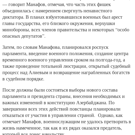
— говорит Манафов, отмечая, что часть этих фишек
объединилась с намерением свергнуть ненавистного
диктатора. В планах взбунтовавшихся военных был арест
главы государства, его близкого окружения, верхушки
минобороны, всех членов правительства и некоторых “особо
опасных депутатов”.
Затем, по словам Манафова, планировался роспуск
парламента, введение военного положения, создание центра
временного военного управления сроком на полгода-год, а
также проведение тотальной люстрации, открытый судебный
процесс над Алиевым и возвращение награбленных богатств
в судебном порядке.
После должны были состояться выборы нового состава
парламента и президента страны, внесения необходимых и
важных изменений в конституцию Азербайджана. По
завершении всех этих действий повстанцы планировали
отказаться от участия в управлении страной. Однако, как
отмечает Манафов, военнослужащим не удалось претворить в
жизнь намеченное, так как в их рядах оказался предатель,
который все донес начальству.