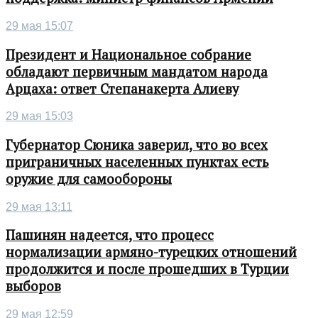
29 мая 15:07
Президент и Национальное собрание
обладают первичным мандатом народа
Арцаха: ответ Степанакерта Алиеву
29 мая 15:03
Губернатор Сюника заверил, что во всех
приграничных населенных пунктах есть
оружие для самообороны
29 мая 13:11
Пашинян надеется, что процесс
нормализации армяно-турецких отношений
продолжится и после прошедших в Турции
выборов
29 мая 12:59