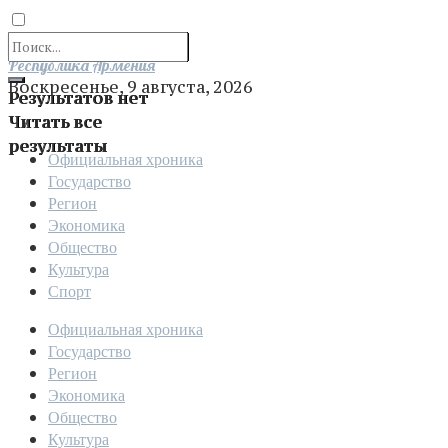
Отправить
Республика Армения
Воскресенье, 9 августа, 2026
Результатов нет
Читать все
результаты
Официальная хроника
Государство
Регион
Экономика
Общество
Культура
Спорт
Официальная хроника
Государство
Регион
Экономика
Общество
Культура