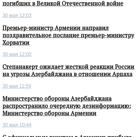
погибших в Великой Отечественной войне
30 мая 12:03
Премьер-министр Армении направил
поздравительное послание премьер-министру
Хорватии
30 мая 12:00
Степанакерт ожидает жесткой реакции России
на угрозы Азербайджана в отношении Арцаха
30 мая 11:59
Министерство обороны Азербайджана
распространило очередную дезинформацию:
Министерство обороны Армении
30 мая 10:44