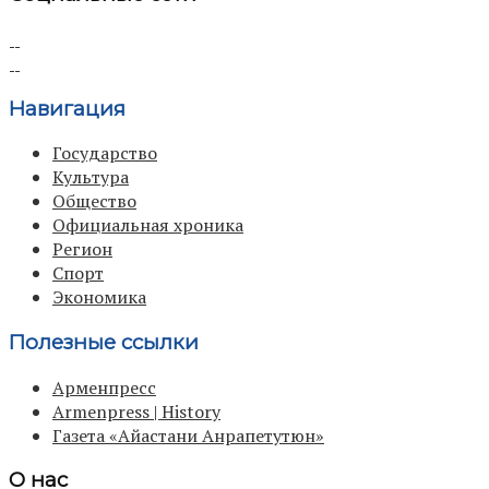
Навигация
Государство
Культура
Общество
Официальная хроника
Регион
Спорт
Экономика
Полезные ссылки
Арменпресс
Armenpress | History
Газета «Айастани Анрапетутюн»
О нас