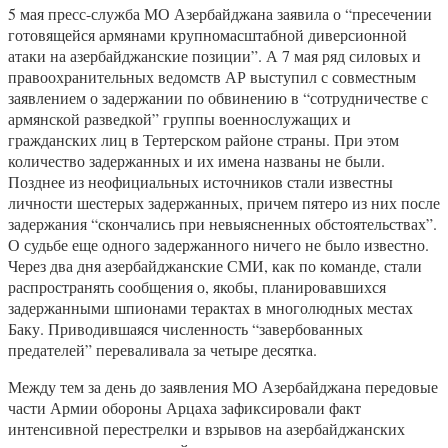
5 мая пресс-служба МО Азербайджана заявила о “пресечении
готовящейся армянами крупномасштабной диверсионной
атаки на азербайджанские позиции”. А 7 мая ряд силовых и
правоохранительных ведомств АР выступил с совместным
заявлением о задержании по обвинению в “сотрудничестве с
армянской разведкой” группы военнослужащих и
гражданских лиц в Тертерском районе страны. При этом
количество задержанных и их имена названы не были.
Позднее из неофициальных источников стали известны
личности шестерых задержанных, причем пятеро из них после
задержания “скончались при невыясненных обстоятельствах”.
О судьбе еще одного задержанного ничего не было известно.
Через два дня азербайджанские СМИ, как по команде, стали
распространять сообщения о, якобы, планировавшихся
задержанными шпионами терактах в многолюдных местах
Баку. Приводившаяся численность “завербованных
предателей” переваливала за четыре десятка.
Между тем за день до заявления МО Азербайджана передовые
части Армии обороны Арцаха зафиксировали факт
интенсивной перестрелки и взрывов на азербайджанских