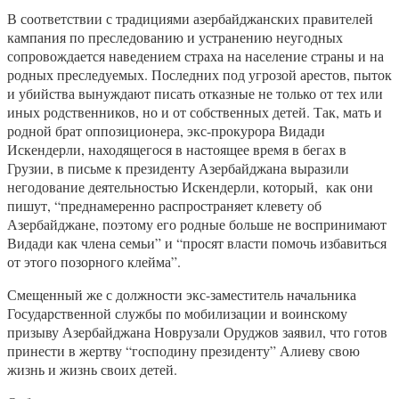
В соответствии с традициями азербайджанских правителей
кампания по преследованию и устранению неугодных
сопровождается наведением страха на население страны и на
родных преследуемых. Последних под угрозой арестов, пыток
и убийства вынуждают писать отказные не только от тех или
иных родственников, но и от собственных детей. Так, мать и
родной брат оппозиционера, экс-прокурора Видади
Искендерли, находящегося в настоящее время в бегах в
Грузии, в письме к президенту Азербайджана выразили
негодование деятельностью Искендерли, который, как они
пишут, “преднамеренно распространяет клевету об
Азербайджане, поэтому его родные больше не воспринимают
Видади как члена семьи” и “просят власти помочь избавиться
от этого позорного клейма”.
Смещенный же с должности экс-заместитель начальника
Государственной службы по мобилизации и воинскому
призыву Азербайджана Новрузали Оруджов заявил, что готов
принести в жертву “господину президенту” Алиеву свою
жизнь и жизнь своих детей.