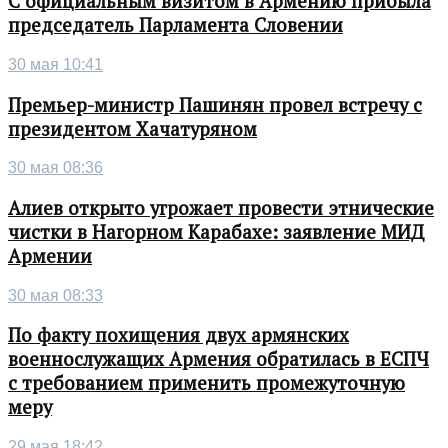
С официальным визитом в Армению прибыла
председатель Парламента Словении
30 мая 10:41
Премьер-министр Пашинян провел встречу с
президентом Хачатуряном
30 мая 08:36
Алиев открыто угрожает провести этнические
чистки в Нагорном Карабахе: заявление МИД
Армении
30 мая 08:33
По факту похищения двух армянских
военнослужащих Армения обратилась в ЕСПЧ
с требованием применить промежуточную
меру
29 мая 18:42