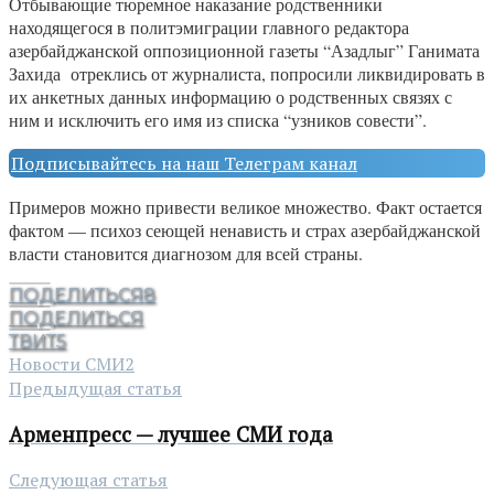
Отбывающие тюремное наказание родственники
находящегося в политэмиграции главного редактора
азербайджанской оппозиционной газеты “Азадлыг” Ганимата
Захида отреклись от журналиста, попросили ликвидировать в
их анкетных данных информацию о родственных связях с
ним и исключить его имя из списка “узников совести”.
Подписывайтесь на наш Телеграм канал
Примеров можно привести великое множество. Факт остается
фактом — психоз сеющей ненависть и страх азербайджанской
власти становится диагнозом для всей страны.
ПОДЕЛИТЬСЯ
8
ПОДЕЛИТЬСЯ
ТВИТ
5
Новости СМИ2
Предыдущая статья
Арменпресс — лучшее СМИ года
Следующая статья