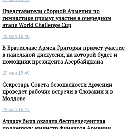
Представители сборной Армении по
гимнастике примут участие в очередном
этапе World Challenge Cup
29 мая 18:40
В Братиславе Армен Григорян примет участие
в панельной дискуссии, на которой будет и
помощник президента Азербайджана
29 мая 16:49
Секретарь Совета безопасности Армении
проведет рабочие встречи в Словакии и в
Молдове
29 мая 16:47
Арцаху была оказана беспрецедентная
поддержка: министр финансов Армении