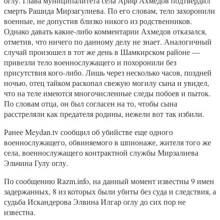
оглу. Глава муниципалитета села Ариф Ахмедов подтвердил
смерть Рашида Мирзагулиева. По его словам, тело захоронили
военные, не допустив близко никого из родственников.
Однако давать какие-либо комментарии Ахмедов отказался,
отметив, что ничего по данному делу не знает. Аналогичный
случай произошел в тот же день в Шамкирском районе —
привезли тело военнослужащего и похоронили без
присутствия кого-либо. Лишь через несколько часов, поздней
ночью, отец тайком раскопал свежую могилу сына и увидел,
что на теле имеются многочисленные следы побоев и пыток.
По словам отца, он был согласен на то, чтобы сына
расстреляли как предателя родины, нежели вот так избили.
Ранее Meydan.tv сообщил об убийстве еще одного
военнослужащего, обвиняемого в шпионаже, жителя того же
села, военнослужащего контрактной службы Мирзалиева
Эльчина Гулу оглу.
По сообщению Razm.info, на данный момент известны 9 имен
задержанных, 8 из которых были убиты без суда и следствия, а
судьба Искандерова Элвина Илгар оглу до сих пор не
известна.