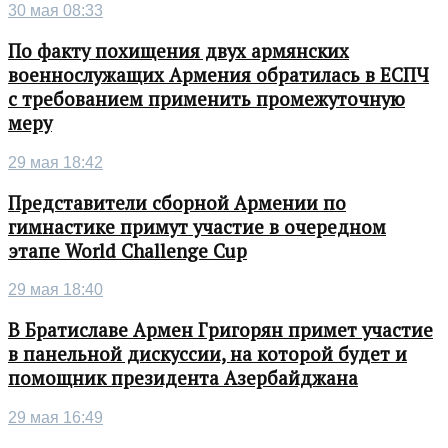
30 мая 08:33
По факту похищения двух армянских
военнослужащих Армения обратилась в ЕСПЧ
с требованием применить промежуточную
меру
29 мая 18:42
Представители сборной Армении по
гимнастике примут участие в очередном
этапе World Challenge Cup
29 мая 18:40
В Братиславе Армен Григорян примет участие
в панельной дискуссии, на которой будет и
помощник президента Азербайджана
29 мая 16:49