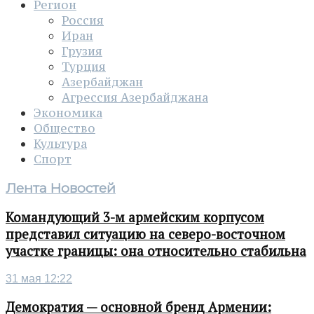
Регион
Россия
Иран
Грузия
Турция
Азербайджан
Агрессия Азербайджана
Экономика
Общество
Культура
Спорт
Лента Новостей
Командующий 3-м армейским корпусом
представил ситуацию на северо-восточном
участке границы: она относительно стабильна
31 мая 12:22
Демократия — основной бренд Армении: