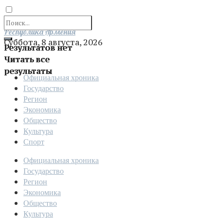
Отправить
Республика Армения
Суббота, 8 августа, 2026
Результатов нет
Читать все
результаты
Официальная хроника
Государство
Регион
Экономика
Общество
Культура
Спорт
Официальная хроника
Государство
Регион
Экономика
Общество
Культура