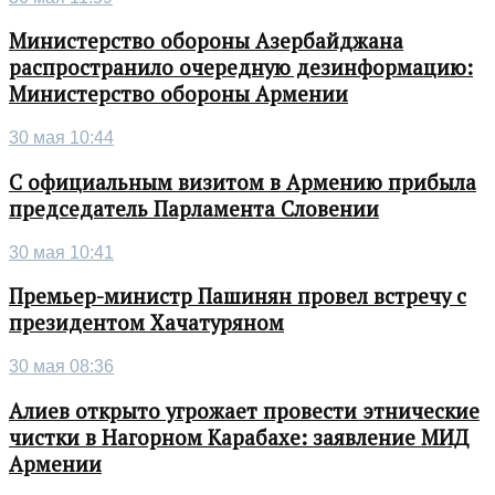
Министерство обороны Азербайджана
распространило очередную дезинформацию:
Министерство обороны Армении
30 мая 10:44
С официальным визитом в Армению прибыла
председатель Парламента Словении
30 мая 10:41
Премьер-министр Пашинян провел встречу с
президентом Хачатуряном
30 мая 08:36
Алиев открыто угрожает провести этнические
чистки в Нагорном Карабахе: заявление МИД
Армении