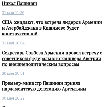
Никол Пашинян
31 мая 11:26
США ожидают, что встреча лидеров Армении
и Азербайджана в Кишиневе будет
конструктивной
31 мая 10:04
Секретарь Совбеза Армении провел встречу с
советником федерального канцлера Австрии
по внешнеполитическим вопросам
30 мая 20:31
Премьер-министр Пашинян принял
парламентскую делегацию Аргентины
30 мая 20:29