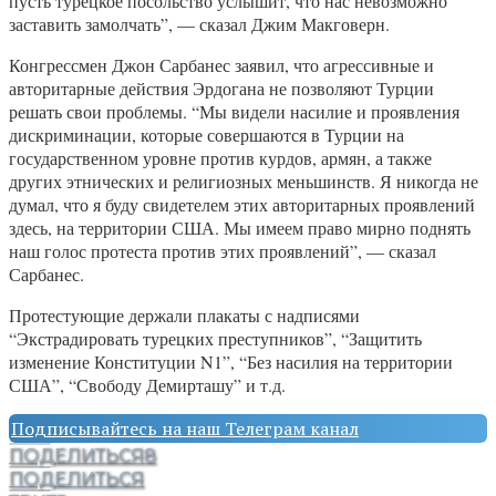
пусть турецкое посольство услышит, что нас невозможно
заставить замолчать”, — сказал Джим Макговерн.
Конгрессмен Джон Сарбанес заявил, что агрессивные и
авторитарные действия Эрдогана не позволяют Турции
решать свои проблемы. “Мы видели насилие и проявления
дискриминации, которые совершаются в Турции на
государственном уровне против курдов, армян, а также
других этнических и религиозных меньшинств. Я никогда не
думал, что я буду свидетелем этих авторитарных проявлений
здесь, на территории США. Мы имеем право мирно поднять
наш голос протеста против этих проявлений”, — сказал
Сарбанес.
Протестующие держали плакаты с надписями
“Экстрадировать турецких преступников”, “Защитить
изменение Конституции N1”, “Без насилия на территории
США”, “Свободу Демирташу” и т.д.
Подписывайтесь на наш Телеграм канал
ПОДЕЛИТЬСЯ
8
ПОДЕЛИТЬСЯ