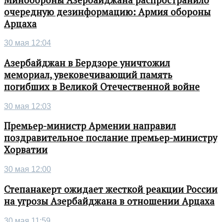
очередную дезинформацию: Армия обороны
Арцаха
30 мая 12:04
Азербайджан в Бердзоре уничтожил
мемориал, увековечивающий память
погибших в Великой Отечественной войне
30 мая 12:03
Премьер-министр Армении направил
поздравительное послание премьер-министру
Хорватии
30 мая 12:00
Степанакерт ожидает жесткой реакции России
на угрозы Азербайджана в отношении Арцаха
30 мая 11:59