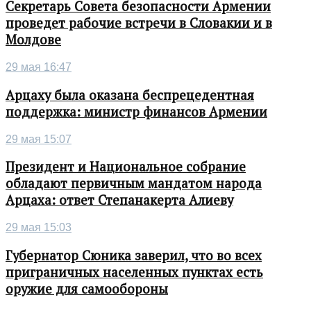
Секретарь Совета безопасности Армении
проведет рабочие встречи в Словакии и в
Молдове
29 мая 16:47
Арцаху была оказана беспрецедентная
поддержка: министр финансов Армении
29 мая 15:07
Президент и Национальное собрание
обладают первичным мандатом народа
Арцаха: ответ Степанакерта Алиеву
29 мая 15:03
Губернатор Сюника заверил, что во всех
приграничных населенных пунктах есть
оружие для самообороны