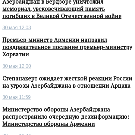
Азербайджан в Бердзоре уничтожил
мемориал, увековечивающий память
погибших в Великой Отечественной войне
30 мая 12:03
Премьер-министр Армении направил
поздравительное послание премьер-министру
Хорватии
30 мая 12:00
Степанакерт ожидает жесткой реакции России
на угрозы Азербайджана в отношении Арцаха
30 мая 11:59
Министерство обороны Азербайджана
распространило очередную дезинформацию:
Министерство обороны Армении