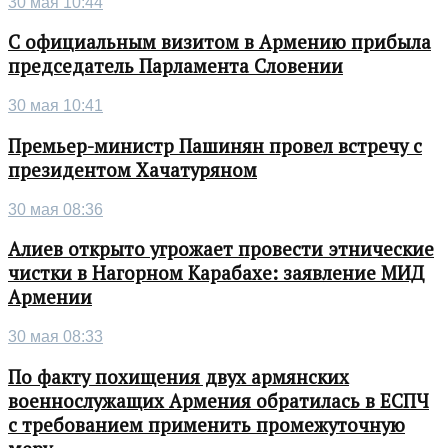
30 мая 10:44
С официальным визитом в Армению прибыла
председатель Парламента Словении
30 мая 10:41
Премьер-министр Пашинян провел встречу с
президентом Хачатуряном
30 мая 08:36
Алиев открыто угрожает провести этнические
чистки в Нагорном Карабахе: заявление МИД
Армении
30 мая 08:33
По факту похищения двух армянских
военнослужащих Армения обратилась в ЕСПЧ
с требованием применить промежуточную