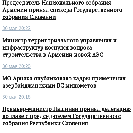
Председатель Национального собрания
Армении принял спикера Государственного
собрания Словении
30 мая 20:22
Министр территориального управления и
инфраструктур коснулся вопроса
строительства в Армении новой АЭС
30 мая 20:20
МО Арцаха опубликовало кадры применения
азербайджанскими ВС минометов
30 мая 20:16
Премьер-министр Пашинян принял делегацию
во главе с председателем Государственного
собрания Республики Словения