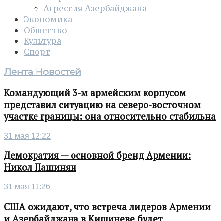
Агрессия Азербайджана
Экономика
Общество
Культура
Спорт
Лента Новостей
Командующий 3-м армейским корпусом
представил ситуацию на северо-восточном
участке границы: она относительно стабильна
31 мая 12:22
Демократия — основной бренд Армении:
Никол Пашинян
31 мая 11:26
США ожидают, что встреча лидеров Армении
и Азербайджана в Кишиневе будет