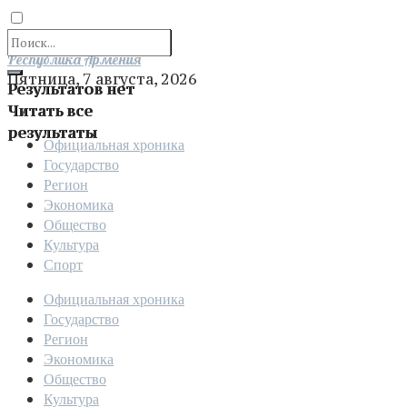
Отправить
Республика Армения
Пятница, 7 августа, 2026
Результатов нет
Читать все
результаты
Официальная хроника
Государство
Регион
Экономика
Общество
Культура
Спорт
Официальная хроника
Государство
Регион
Экономика
Общество
Культура