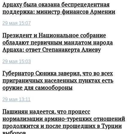
Арцаху была оказана беспрецедентная
поддержка: министр финансов Армении
29 мая 15:07
Президент и Национальное собрание
обладают первичным мандатом народа
Арцаха: ответ Степанакерта Алиеву
29 мая 15:03
Губернатор Сюника заверил, что во всех
приграничных населенных пунктах есть
оружие для самообороны
29 мая 13:11
Пашинян надеется, что процесс
нормализации армяно-турецких отношений
продолжится и после прошедших в Турции
выборов