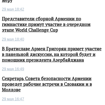
меру
29 мая 18:42
Представители сборной Армении по
гимнастике примут участие в очередном
этапе World Challenge Cup
29 мая 18:40
В Братиславе Армен Григорян примет участие
в панельной дискуссии, на которой будет и
помощник президента Азербайджана
29 мая 16:49
Секретарь Совета безопасности Армении
проведет рабочие встречи в Словакии и в
Молдове
29 мая 16:47