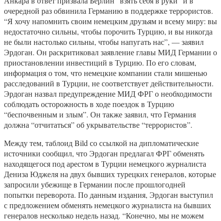
Анкара в ответ призвала Берлин “взять себя в руки” и в
очередной раз обвинила Германию в поддержке террористов.
“Я хочу напомнить своим немецким друзьям и всему миру: вы
недостаточно сильны, чтобы порочить Турцию, и вы никогда
не были настолько сильны, чтобы напугать нас”, — заявил
Эрдоган. Он раскритиковал заявление главы МИД Германии о
приостановлении инвестиций в Турцию. По его словам,
информация о том, что немецкие компании стали мишенью
расследований в Турции, не соответствует действительности.
Эрдоган назвал предупреждение МИД ФРГ о необходимости
соблюдать осторожность в ходе поездок в Турцию
“беспочвенным и злым”. Он также заявил, что Германия
должна “отчитаться” об укрывательстве “террористов”.
Между тем, таблоид Bild со ссылкой на дипломатические
источники сообщил, что Эрдоган предлагал ФРГ обменять
находящегося под арестом в Турции немецкого журналиста
Дениза Юджеля на двух бывших турецких генералов, которые
запросили убежище в Германии после прошлогодней
попытки переворота. По данным издания, Эрдоган выступил
с предложением обменять немецкого журналиста на бывших
генералов несколько недель назад. “Конечно, мы не можем