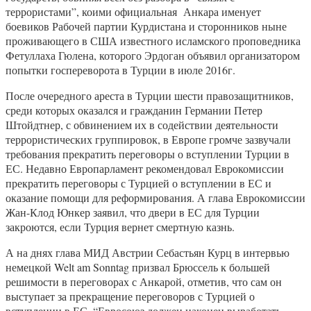
террористами”, коими официальная Анкара именует
боевиков Рабочей партии Курдистана и сторонников ныне
проживающего в США известного исламского проповедника
Фетуллаха Гюлена, которого Эрдоган объявил организатором
попытки госпереворота в Турции в июле 2016г.
После очередного ареста в Турции шести правозащитников,
среди которых оказался и гражданин Германии Петер
Штойдтнер, с обвинением их в содействии деятельности
террористических группировок, в Европе громче зазвучали
требования прекратить переговоры о вступлении Турции в
ЕС. Недавно Европарламент рекомендовал Еврокомиссии
прекратить переговоры с Турцией о вступлении в ЕС и
оказание помощи для реформирования. А глава Еврокомиссии
Жан-Клод Юнкер заявил, что двери в ЕС для Турции
закроются, если Турция вернет смертную казнь.
А на днях глава МИД Австрии Себастьян Курц в интервью
немецкой Welt am Sonntag призвал Брюссель к большей
решимости в переговорах с Анкарой, отметив, что сам он
выступает за прекращение переговоров с Турцией о
вступлении в ЕС. “Евросоюз должен наконец выработать