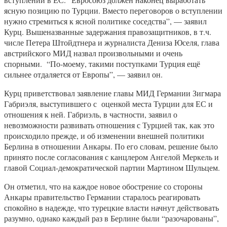
ясную позицию по Турции. Вместо переговоров о вступлении
нужно стремиться к ясной политике соседства”, — заявил
Курц. Вышеназванные задержания правозащитников, в т.ч.
числе Петера Штойдтнера и журналиста Дениза Юселя, глава
австрийского МИД назвал произвольными и очень
спорными. “По-моему, такими поступками Турция ещё
сильнее отдаляется от Европы”, — заявил он.
Курц приветствовал заявление главы МИД Германии Зигмара
Габриэля, выступившего с оценкой места Турции для ЕС и
отношения к ней. Габриэль, в частности, заявил о
невозможности развивать отношения с Турцией так, как это
происходило прежде, и об изменении внешней политики
Берлина в отношении Анкары. По его словам, решение было
принято после согласования с канцлером Ангелой Меркель и
главой Социал-демократической партии Мартином Шульцем.
Он отметил, что на каждое новое обострение со стороны
Анкары правительство Германии старалось реагировать
спокойно в надежде, что турецкие власти начнут действовать
разумно, однако каждый раз в Берлине были “разочарованы”,