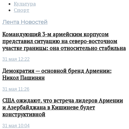
Культура
Спорт
Лента Новостей
Командующий 3-м армейским корпусом
представил ситуацию на северо-восточном
участке границы: она относительно стабильна
31 мая 12:22
Демократия — основной бренд Армении:
Никол Пашинян
31 мая 11:26
США ожидают, что встреча лидеров Армении
и Азербайджана в Кишиневе будет
конструктивной
31 мая 10:04