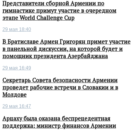
Представители сборной Армении по
гимнастике примут участие в очередном
этапе World Challenge Cup
29 мая 18:40
В Братиславе Армен Григорян примет участие
в панельной дискуссии, на которой будет и
помощник президента Азербайджана
29 мая 16:49
Секретарь Совета безопасности Армении
проведет рабочие встречи в Словакии и в
Молдове
29 мая 16:47
Арцаху была оказана беспрецедентная
поддержка: министр финансов Армении