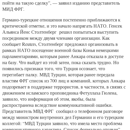
пойти на такую сделку”, — заявил изданию представитель
МИД ФРГ.
Германо-турецкие отношения постепенно приближаются к
критической отметке, и это начало напрягать НАТО. Генсек
Альянса Йенс Столтенберг решил попытаться выступить
посредником между двумя членами организации. Как
сообщает Reuters, Столтенберг предложил организовать в
рамках НАТО посещение военной базы Конья немецкими
парламентариями, которым ранее Анкара отказала в доступе
на базу. Что выйдет из этой затеи, пока сказать трудно. Но
появились признаки того, что Турция осознает, что
перегибает палку. МВД Турции, которая ранее передала
властям ФРГ список из 700 лиц и компаний, которых Анкара
подозревает в поддержке террористов, в частности, в связях с
движением исламского проповедника Фетуллаха Гюлена,
заявило, что информация об этом, якобы, была
распространена вследствие коммуникативной ошибки.
Представитель МВД ФРГ сообщил о телефонном разговоре
между министром внутренних дел Германии и его турецким
коллегой: “МВД Турции заявило, что имела место проблема
коммуникативного характера. Список формально отозван”.