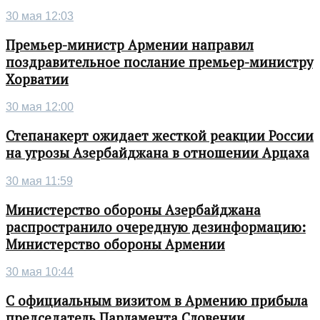
30 мая 12:03
Премьер-министр Армении направил
поздравительное послание премьер-министру
Хорватии
30 мая 12:00
Степанакерт ожидает жесткой реакции России
на угрозы Азербайджана в отношении Арцаха
30 мая 11:59
Министерство обороны Азербайджана
распространило очередную дезинформацию:
Министерство обороны Армении
30 мая 10:44
С официальным визитом в Армению прибыла
председатель Парламента Словении