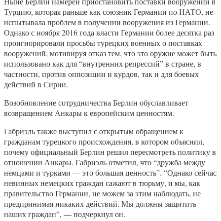
Ныне Берлин намерен приостановить поставки вооружений в
Турцию, которая раньше как союзник Германии по НАТО, не
испытывала проблем в получении вооружения из Германии.
Однако с ноября 2016 года власти Германии более десятка раз
проигнорировали просьбы турецких военных о поставках
вооружений, мотивируя отказ тем, что это оружие может быть
использовано как для “внутренних репрессий” в стране, в
частности​, против оппозиции и курдов, так и для боевых
действий в Сирии.
Возобновление сотрудничества Берлин обуславливает
возвращением Анкары к европейским ценностям.
Габриэль также выступил с открытым обращением к
гражданам турецкого происхождения, в котором объяснил,
почему официальный Берлин решил пересмотреть политику в
отношении Анкары. Габриэль отметил, что “дружба между
немцами и турками — это большая ценность”. “Однако сейчас
невинных немецких граждан сажают в тюрьму, и мы, как
правительство Германии, не можем за этим наблюдать, не
предпринимая никаких действий. Мы должны защитить
наших граждан”, — подчеркнул он.