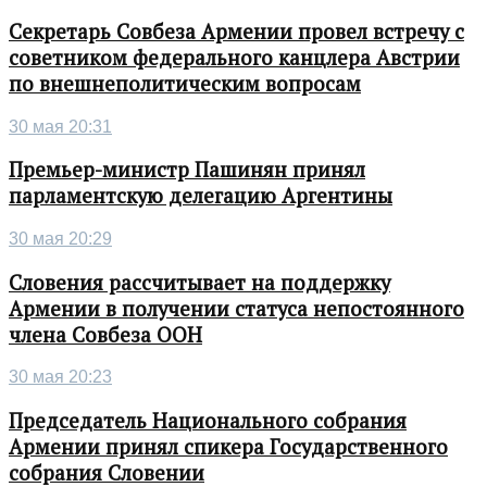
Секретарь Совбеза Армении провел встречу с
советником федерального канцлера Австрии
по внешнеполитическим вопросам
30 мая 20:31
Премьер-министр Пашинян принял
парламентскую делегацию Аргентины
30 мая 20:29
Словения рассчитывает на поддержку
Армении в получении статуса непостоянного
члена Совбеза ООН
30 мая 20:23
Председатель Национального собрания
Армении принял спикера Государственного
собрания Словении