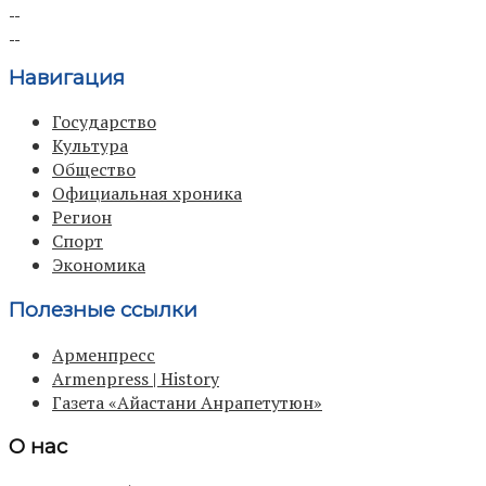
Навигация
Государство
Культура
Общество
Официальная хроника
Регион
Спорт
Экономика
Полезные ссылки
Арменпресс
Armenpress | History
Газета «Айастани Анрапетутюн»
О нас