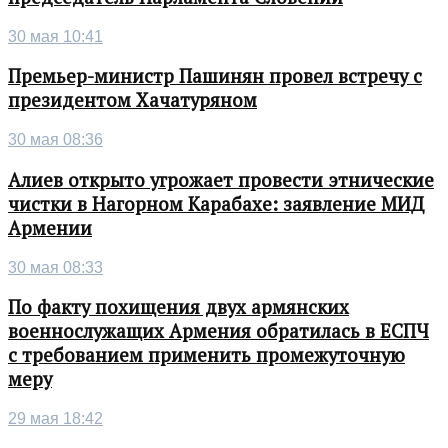
30 мая 10:41
Премьер-министр Пашинян провел встречу с
президентом Хачатуряном
30 мая 08:36
Алиев открыто угрожает провести этнические
чистки в Нагорном Карабахе: заявление МИД
Армении
30 мая 08:33
По факту похищения двух армянских
военнослужащих Армения обратилась в ЕСПЧ
с требованием применить промежуточную
меру
29 мая 18:42