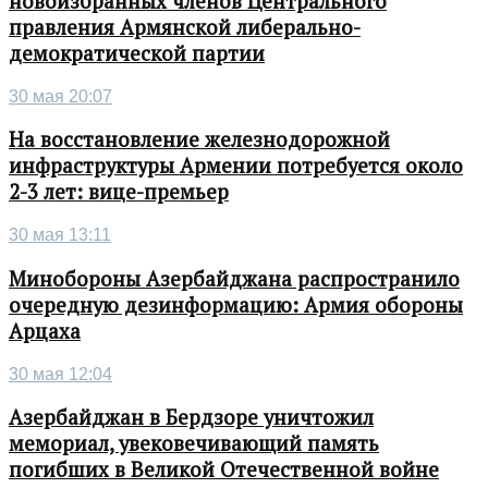
новоизбранных членов Центрального
правления Армянской либерально-
демократической партии
30 мая 20:07
На восстановление железнодорожной
инфраструктуры Армении потребуется около
2-3 лет: вице-премьер
30 мая 13:11
Минобороны Азербайджана распространило
очередную дезинформацию: Армия обороны
Арцаха
30 мая 12:04
Азербайджан в Бердзоре уничтожил
мемориал, увековечивающий память
погибших в Великой Отечественной войне