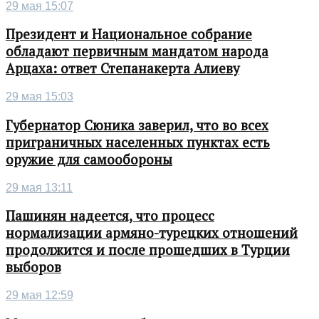
29 мая 15:07
Президент и Национальное собрание
обладают первичным мандатом народа
Арцаха: ответ Степанакерта Алиеву
29 мая 15:03
Губернатор Сюника заверил, что во всех
приграничных населенных пунктах есть
оружие для самообороны
29 мая 13:11
Пашинян надеется, что процесс
нормализации армяно-турецких отношений
продолжится и после прошедших в Турции
выборов
29 мая 12:59