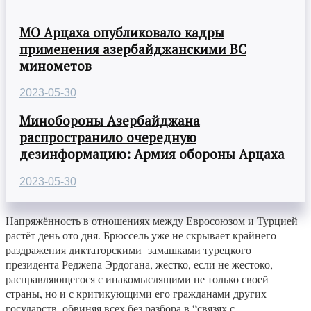
МО Арцаха опубликовало кадры
применения азербайджанскими ВС
минометов
2023-05-30
Минобороны Азербайджана
распространило очередную
дезинформацию: Армия обороны Арцаха
2023-05-30
Напряжённость в отношениях между Евросоюзом и Турцией
растёт день ото дня. Брюссель уже не скрывает крайнего
раздражения диктаторскими замашками турецкого
президента Реджепа Эрдогана, жестко, если не жестоко,
расправляющегося с инакомыслящими не только своей
страны, но и с критикующими его гражданами других
государств, обвиняя всех без разбора в “связях с