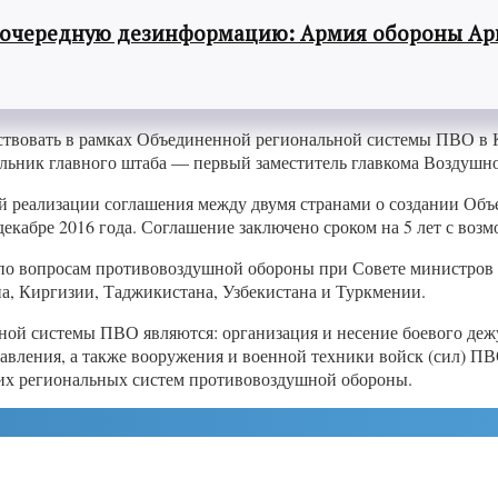
 очередную дезинформацию: Армия обороны Ар
йствовать в рамках Объединенной региональной системы ПВО в К
льник главного штаба — первый заместитель главкома Воздушно
кой реализации соглашения между двумя странами о создании О
екабре 2016 года. Соглашение заключено сроком на 5 лет с воз
по вопросам противовоздушной обороны при Совете министров 
а, Киргизии, Таджикистана, Узбекистана и Туркмении.
ной системы ПВО являются: организация и несение боевого деж
авления, а также вооружения и военной техники войск (сил) П
гих региональных систем противовоздушной обороны.