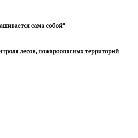
ашивается сама собой”
троля лесов, пожароопасных территорий