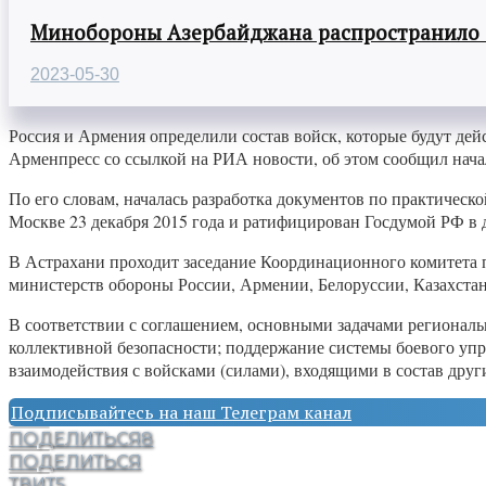
Минобороны Азербайджана распространило
2023-05-30
Россия и Армения определили состав войск, которые будут де
Арменпресс со ссылкой на РИА новости, об этом сообщил нача
По его словам, началась разработка документов по практичес
Москве 23 декабря 2015 года и ратифицирован Госдумой РФ в д
В Астрахани проходит заседание Координационного комитета 
министерств обороны России, Армении, Белоруссии, Казахстан
В соответствии с соглашением, основными задачами региональ
коллективной безопасности; поддержание системы боевого упр
взаимодействия с войсками (силами), входящими в состав дру
Подписывайтесь на наш Телеграм канал
ПОДЕЛИТЬСЯ
8
ПОДЕЛИТЬСЯ
ТВИТ
5