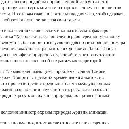
редотвращения подобных происшествий и отметил, что
тр поручил создать комиссию с привлечением специалистов
мы. По словам главы правительства, для того, чтобы держать
ой готовности, четко зная свои задачи.
ю исключения человеческих и климатических факторов
дника “Хосровский лес” он счел первоочередной установку
 ведомства, благоприятные условия для возникновения пожара
еспечения влажности травы в таких условиях Давид Тоноян
дя из специфики природных условий, изучит возможности
езопасности лесов и особо охраняемых территорий.
ирит”, выявлены имеющиеся проблемы. Давид Тоноян
заводе “Наирит” с прежних времен ядохимикатов, их
стр провел встречи с представителями международных
ожил на основании изучений и их результатов создать
иродных ресурсов, охраны природы, по чрезвычайным
х, доложил министр охраны природы Арцвик Минасян.
тные поручения, в том числе относительно сведения к