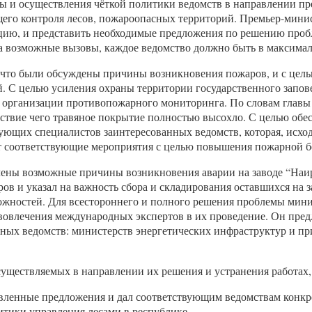
ты и осуществления чёткой политики ведомств в направлении п
его контроля лесов, пожароопасных территорий. Премьер-минис
ию, и представить необходимые предложения по решению пробле
 возможные вызовы, каждое ведомство должно быть в максимальн
что были обсуждены причины возникновения пожаров, и с цель
. С целью усиления охраны территории государственного запове
ю организации противопожарного мониторинга. По словам главы
едствие чего травяное покрытие полностью высохло. С целью об
вующих специалистов заинтересованных ведомств, которая, исхо
ет соответствующие мероприятия с целью повышения пожарной б
чены возможные причины возникновения аварии на заводе “На
ров и указал на важность сбора и складирования оставшихся на 
жностей. Для всестороннего и полного решения проблемы мини
овлечения международных экспертов в их проведение. Он предл
ных ведомств: министерств энергетических инфраструктур и пр
существляемых в направлении их решения и устранения работа
вленные предложения и дал соответствующим ведомствам конкре
тики управления лесами в республике.