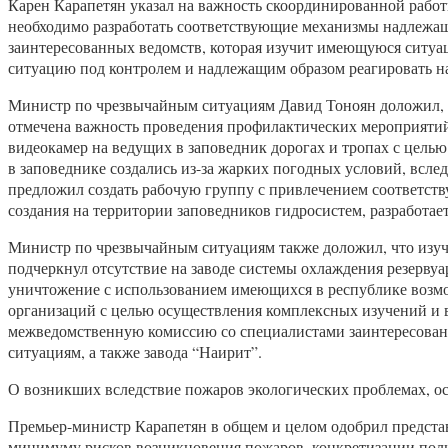
Карен Карапетян указал на важность скоординированной рабо
необходимо разработать соответствующие механизмы надлежащ
заинтересованных ведомств, которая изучит имеющуюся ситуац
ситуацию под контролем и надлежащим образом реагировать на
Министр по чрезвычайным ситуациям Давид Тоноян доложил, 
отмечена важность проведения профилактических мероприятий
видеокамер на ведущих в заповедник дорогах и тропах с цель
в заповеднике создались из-за жарких погодных условий, всл
предложил создать рабочую группу с привлечением соответст
создания на территории заповедников гидросистем, разработа
Министр по чрезвычайным ситуациям также доложил, что изу
подчеркнул отсутствие на заводе системы охлаждения резервуа
уничтожение с использованием имеющихся в республике возмо
организаций с целью осуществления комплексных изучений и в
межведомственную комиссию со специалистами заинтересован
ситуациям, а также завода “Наирит”.
О возникших вследствие пожаров экологических проблемах, о
Премьер-министр Карапетян в общем и целом одобрил предста
минимуму рисков возникновения пожаров, конкретизации поли