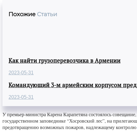
Похожие
Статьи
Как найти грузоперевозчика в Армении
2023-05-31
Командующий 3-м армейским корпусом предст
2023-05-31
У премьер-министра Карена Карапетяна состоялось совещание
государственном заповеднике “Хосровский лес”, на прилегающ
предотвращению возможных пожаров, надлежащему контролю 