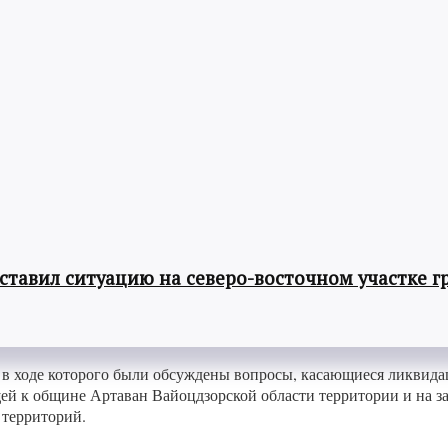
авил ситуацию на северо-восточном участке г
, в ходе которого были обсуждены вопросы, касающиеся ликвид
ей к общине Артаван Вайоцдзорской области территории и на з
территорий.