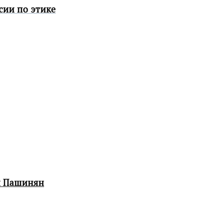
сии по этике
л Пашинян