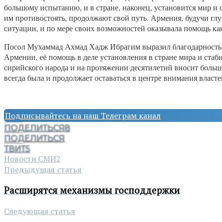
большому испытанию, и в стране, наконец, установится мир и 
им противостоять, продолжают свой путь. Армения, будучи глу
ситуации, и по мере своих возможностей оказывала помощь ка
Посол Мухаммад Ахмад Хадж Ибрагим выразил благодарность П
Армении, её помощь в деле установления в стране мира и стаб
сирийского народа и на протяжении десятилетий вносит большо
всегда была и продолжает оставаться в центре внимания власт
Подписывайтесь на наш Телеграм канал
ПОДЕЛИТЬСЯ
8
ПОДЕЛИТЬСЯ
ТВИТ
5
Новости СМИ2
Предыдущая статья
Расширятся механизмы господдержки
Следующая статья