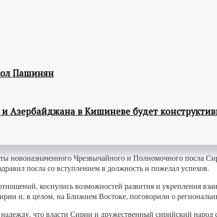
кол Пашинян
 и Азербайджана в Кишиневе будет конструкти
моты новоназначенного Чрезвычайного и Полномочного посла С
равил посла со вступлением в должность и пожелал успехов.
отношений, коснулись возможностей развития и укрепления вза
рии и, в целом, на Ближнем Востоке, поговорили о региональн
 надежду, что власти Сирии и дружественный сирийский народ с