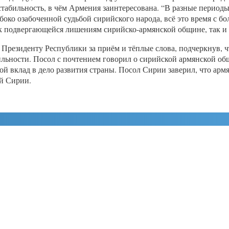
стабильность, в чём Армения заинтересована. “В разные периоды
боко озабоченной судьбой сирийского народа, всё это время с 
к подвергающейся лишениям сирийско-армянской общине, так и 
резиденту Республики за приём и тёплые слова, подчеркнув, 
ильности. Посол с почтением говорил о сирийской армянской общ
й вклад в дело развития страны. Посол Сирии заверил, что арм
ей Сирии.