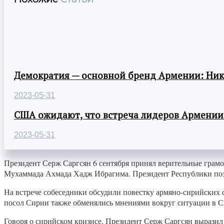
Демократия — основной бренд Армении: Ни
2023-05-31
США ожидают, что встреча лидеров Армении
2023-05-31
Президент Серж Саргсян 6 сентября принял верительные гра
Мухаммада Ахмада Хадж Ибрагима. Президент Республики позд
На встрече собеседники обсудили повестку армяно-сирийских 
посол Сирии также обменялись мнениями вокруг ситуации в Си
Говоря о сирийском кризисе, Президент Серж Саргсян выразил