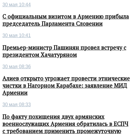
30 мая 10:44
С официальным визитом в Армению прибыла
председатель Парламента Словении
30 мая 10:41
Премьер-министр Пашинян провел встречу с
президентом Хачатуряном
30 мая 08:36
Алиев открыто угрожает провести этнические
чистки в Нагорном Карабахе: заявление МИД
Армении
30 мая 08:33
По факту похищения двух армянских
военнослужащих Армения обратилась в ЕСПЧ
с требованием применить промежуточную