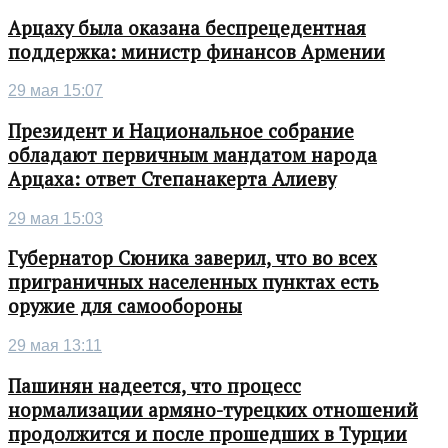
Арцаху была оказана беспрецедентная
поддержка: министр финансов Армении
29 мая 15:07
Президент и Национальное собрание
обладают первичным мандатом народа
Арцаха: ответ Степанакерта Алиеву
29 мая 15:03
Губернатор Сюника заверил, что во всех
приграничных населенных пунктах есть
оружие для самообороны
29 мая 13:11
Пашинян надеется, что процесс
нормализации армяно-турецких отношений
продолжится и после прошедших в Турции