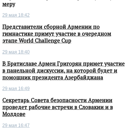
меру
29 мая 18:42
Представители сборной Армении по
гимнастике примут участие в очередном
этапе World Challenge Cup
29 мая 18:40
В Братиславе Армен Григорян примет участие
в панельной дискуссии, на которой будет и
помощник президента Азербайджана
29 мая 16:49
Секретарь Совета безопасности Армении
проведет рабочие встречи в Словакии и в
Молдове
29 мая 16:47