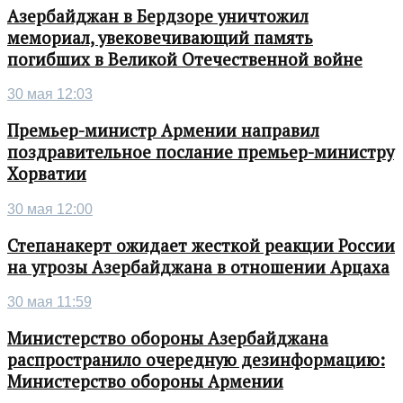
Азербайджан в Бердзоре уничтожил
мемориал, увековечивающий память
погибших в Великой Отечественной войне
30 мая 12:03
Премьер-министр Армении направил
поздравительное послание премьер-министру
Хорватии
30 мая 12:00
Степанакерт ожидает жесткой реакции России
на угрозы Азербайджана в отношении Арцаха
30 мая 11:59
Министерство обороны Азербайджана
распространило очередную дезинформацию:
Министерство обороны Армении