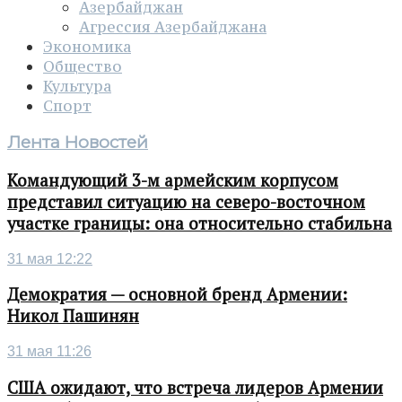
Азербайджан
Агрессия Азербайджана
Экономика
Общество
Культура
Спорт
Лента Новостей
Командующий 3-м армейским корпусом
представил ситуацию на северо-восточном
участке границы: она относительно стабильна
31 мая 12:22
Демократия — основной бренд Армении:
Никол Пашинян
31 мая 11:26
США ожидают, что встреча лидеров Армении