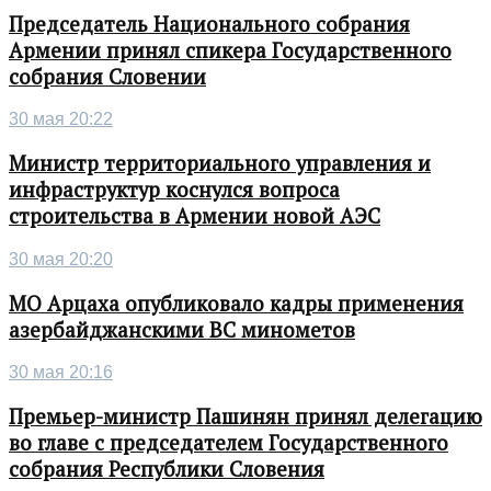
Председатель Национального собрания
Армении принял спикера Государственного
собрания Словении
30 мая 20:22
Министр территориального управления и
инфраструктур коснулся вопроса
строительства в Армении новой АЭС
30 мая 20:20
МО Арцаха опубликовало кадры применения
азербайджанскими ВС минометов
30 мая 20:16
Премьер-министр Пашинян принял делегацию
во главе с председателем Государственного
собрания Республики Словения