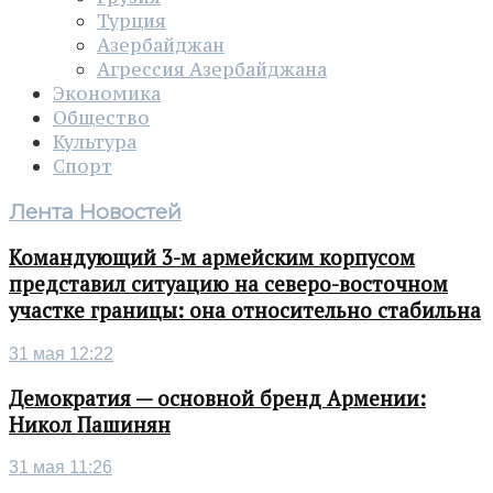
Турция
Азербайджан
Агрессия Азербайджана
Экономика
Общество
Культура
Спорт
Лента Новостей
Командующий 3-м армейским корпусом
представил ситуацию на северо-восточном
участке границы: она относительно стабильна
31 мая 12:22
Демократия — основной бренд Армении:
Никол Пашинян
31 мая 11:26