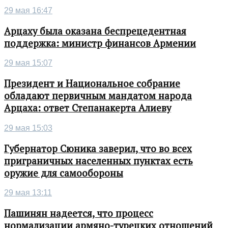
29 мая 16:47
Арцаху была оказана беспрецедентная
поддержка: министр финансов Армении
29 мая 15:07
Президент и Национальное собрание
обладают первичным мандатом народа
Арцаха: ответ Степанакерта Алиеву
29 мая 15:03
Губернатор Сюника заверил, что во всех
приграничных населенных пунктах есть
оружие для самообороны
29 мая 13:11
Пашинян надеется, что процесс
нормализации армяно-турецких отношений