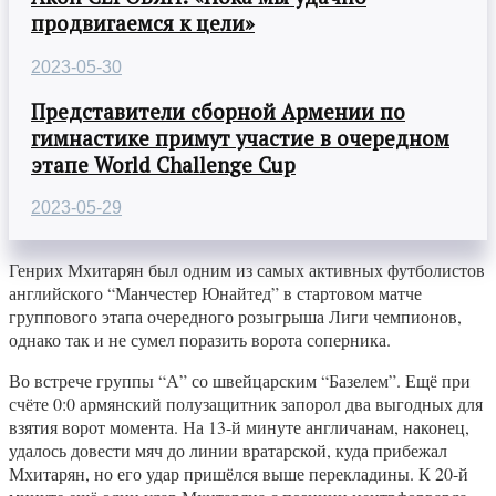
продвигаемся к цели»
2023-05-30
Представители сборной Армении по
гимнастике примут участие в очередном
этапе World Challenge Cup
2023-05-29
Генрих Мхитарян был одним из самых активных футболистов
английского “Манчестер Юнайтед” в стартовом матче
группового этапа очередного розыгрыша Лиги чемпионов,
однако так и не сумел поразить ворота соперника.
Во встрече группы “А” со швейцарским “Базелем”. Ещё при
счёте 0:0 армянский полузащитник запорол два выгодных для
взятия ворот момента. На 13-й минуте англичанам, наконец,
удалось довести мяч до линии вратарской, куда прибежал
Мхитарян, но его удар пришёлся выше перекладины. К 20-й