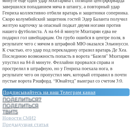
минуте ещё один удар Мхитаряна с позиции центрфорварда
завершился попаданием мяча в штангу, а повторный удар
Генриха коллективно отбили вратарь и защитники соперника.
Скоро колумбийский защитник гостей Эдер Баланта получил
желтую карточку за опасный подкат двумя ногами против
нашего футболиста. А на 64-й минуте Мхитарян едва не
подарил гол швейцарцам. Он грубо ошибся в центре поля, в
результате чего с мячом в штрафной МЮ оказался Эльюнусси.
К счастью, его удар под перекладину отразил вратарь Де Хеа.
Последнюю возможность попасть в ворота “Базеля” Мхитарян
упустил на 84-й минуте. Феллайни прорвался справа и
прострелил в штрафную, но у Генриха поехала нога, в
результате чего он пропустил мяч, который отправил в почти
пустые ворота Рэшфорд. “Юнайтед” выиграл со счетом 3:0.
Подписывайтесь на наш Телеграм канал
ПОДЕЛИТЬСЯ
7
ПОДЕЛИТЬСЯ
ТВИТ
5
Новости СМИ2
Предыдущая статья