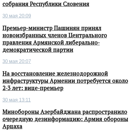
собрания Республики Словения
30 мая 20:09
Премьер-министр Пашинян принял
новоизбранных членов Центрального
правления Армянской либерально-
демократической партии
30 мая 20:07
На восстановление железнодорожной
инфраструктуры Армении потребуется около
2-3 лет: вице-премьер
30 мая 13:11
Минобороны Азербайджана распространило
очередную дезинформацию: Армия обороны
Арцаха