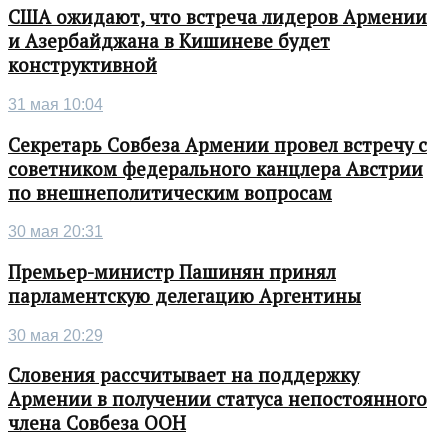
США ожидают, что встреча лидеров Армении
и Азербайджана в Кишиневе будет
конструктивной
31 мая 10:04
Секретарь Совбеза Армении провел встречу с
советником федерального канцлера Австрии
по внешнеполитическим вопросам
30 мая 20:31
Премьер-министр Пашинян принял
парламентскую делегацию Аргентины
30 мая 20:29
Словения рассчитывает на поддержку
Армении в получении статуса непостоянного
члена Совбеза ООН