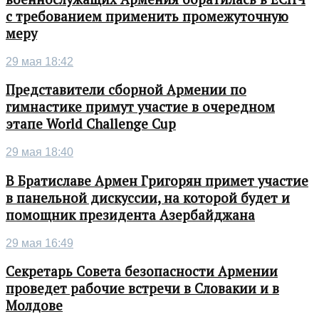
с требованием применить промежуточную
меру
29 мая 18:42
Представители сборной Армении по
гимнастике примут участие в очередном
этапе World Challenge Cup
29 мая 18:40
В Братиславе Армен Григорян примет участие
в панельной дискуссии, на которой будет и
помощник президента Азербайджана
29 мая 16:49
Секретарь Совета безопасности Армении
проведет рабочие встречи в Словакии и в
Молдове