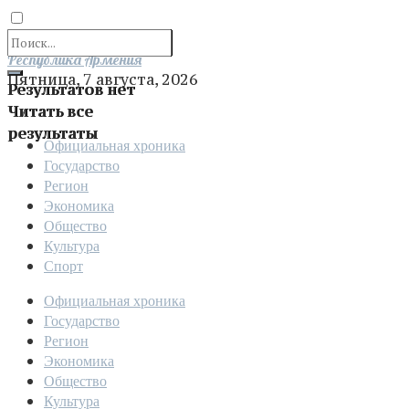
Отправить
Республика Армения
Пятница, 7 августа, 2026
Результатов нет
Читать все
результаты
Официальная хроника
Государство
Регион
Экономика
Общество
Культура
Спорт
Официальная хроника
Государство
Регион
Экономика
Общество
Культура