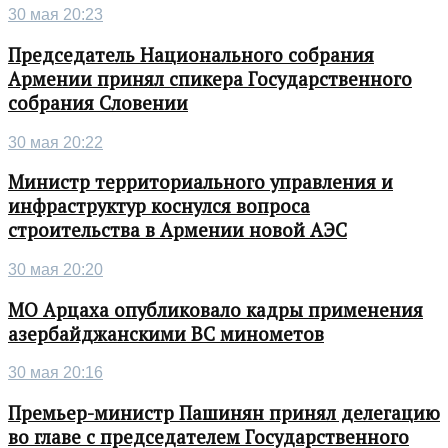
30 мая 20:23
Председатель Национального собрания
Армении принял спикера Государственного
собрания Словении
30 мая 20:22
Министр территориального управления и
инфраструктур коснулся вопроса
строительства в Армении новой АЭС
30 мая 20:20
МО Арцаха опубликовало кадры применения
азербайджанскими ВС минометов
30 мая 20:16
Премьер-министр Пашинян принял делегацию
во главе с председателем Государственного