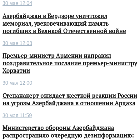
30 мая 12:04
Азербайджан в Бердзоре уничтожил
мемориал, увековечивающий память
погибших в Великой Отечественной войне
30 мая 12:03
Премьер-министр Армении направил
поздравительное послание премьер-министру
Хорватии
30 мая 12:00
Степанакерт ожидает жесткой реакции России
на угрозы Азербайджана в отношении Арцаха
30 мая 11:59
Министерство обороны Азербайджана
распространило очередную дезинформацию: