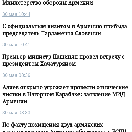
Министерство обороны Армении
30 мая 10:44
С официальным визитом в Армению прибыла
председатель Парламента Словении
30 мая 10:41
Премьер-министр Пашинян провел встречу с
президентом Хачатуряном
30 мая 08:36
Алиев открыто угрожает провести этнические
чистки в Нагорном Карабахе: заявление МИД
Армении
30 мая 08:33
По факту похищения двух армянских
военнослужащих Армения обратилась в ЕСПЧ