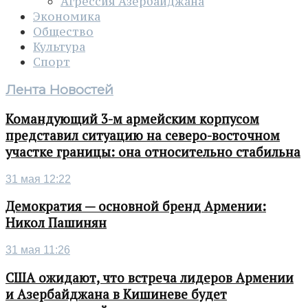
Агрессия Азербайджана
Экономика
Общество
Культура
Спорт
Лента Новостей
Командующий 3-м армейским корпусом
представил ситуацию на северо-восточном
участке границы: она относительно стабильна
31 мая 12:22
Демократия — основной бренд Армении:
Никол Пашинян
31 мая 11:26
США ожидают, что встреча лидеров Армении
и Азербайджана в Кишиневе будет