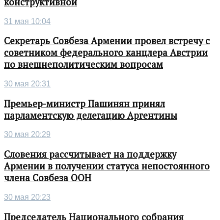
конструктивной
31 мая 10:04
Секретарь Совбеза Армении провел встречу с
советником федерального канцлера Австрии
по внешнеполитическим вопросам
30 мая 20:31
Премьер-министр Пашинян принял
парламентскую делегацию Аргентины
30 мая 20:29
Словения рассчитывает на поддержку
Армении в получении статуса непостоянного
члена Совбеза ООН
30 мая 20:23
Председатель Национального собрания