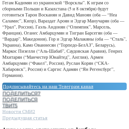
Гегам Кадимян из украинской “Ворсклы”. К играм со
сборными Польши и Казахстана (5 и 8 октября) будут
готовиться Тарон Восканян и Давид Маноян (оба — “Неа
Саламис”, Кипр), Вараздат Ароян и Эдгар Манучарян (оба —
“Урал”, Россия), Гаэль Андонян (“Олимпик”, Марсель,
Франция), Оганес Амбарцумян и Тигран Барсегян (оба —
“Вардар”, Македония), Гор и Эдгар Малакяны (оба — “Сталь”,
Украина), Камо Ованнесян (“Торпедо-БелАЗ”, Беларусь),
Маркос Пизелли (“Аль-Шабаб”, Саудовская Аравия), Генрих
Мхитарян (“Манчестер Юнайтед”, Англия), Армен
Амбарцумян (“Факел”, Россия), Руслан Корян (“СКА-
Хабаровск”, Россия) и Саргис Адамян (“Ян Регенсбург”,
Германия).
Подписывайтесь на наш Телеграм канал
ПОДЕЛИТЬСЯ
7
ПОДЕЛИТЬСЯ
ТВИТ
5
Новости СМИ2
Предыдущая статья