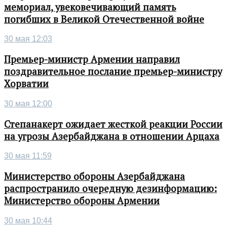
мемориал, увековечивающий память
погибших в Великой Отечественной войне
30 мая 12:03
Премьер-министр Армении направил
поздравительное послание премьер-министру
Хорватии
30 мая 12:00
Степанакерт ожидает жесткой реакции России
на угрозы Азербайджана в отношении Арцаха
30 мая 11:59
Министерство обороны Азербайджана
распространило очередную дезинформацию:
Министерство обороны Армении
30 мая 10:44