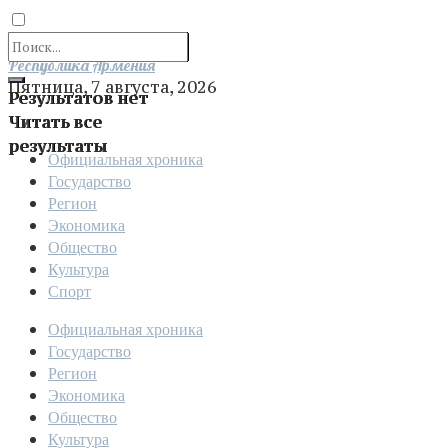
Отправить
Республика Армения
Пятница, 7 августа, 2026
Результатов нет
Читать все
результаты
Официальная хроника
Государство
Регион
Экономика
Общество
Культура
Спорт
Официальная хроника
Государство
Регион
Экономика
Общество
Культура