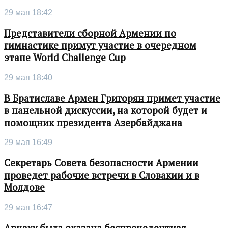
29 мая 18:42
Представители сборной Армении по
гимнастике примут участие в очередном
этапе World Challenge Cup
29 мая 18:40
В Братиславе Армен Григорян примет участие
в панельной дискуссии, на которой будет и
помощник президента Азербайджана
29 мая 16:49
Секретарь Совета безопасности Армении
проведет рабочие встречи в Словакии и в
Молдове
29 мая 16:47
Арцаху была оказана беспрецедентная