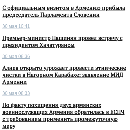
С официальным визитом в Армению прибыла
председатель Парламента Словении
30 мая 10:41
Премьер-министр Пашинян провел встречу с
президентом Хачатуряном
30 мая 08:36
Алиев открыто угрожает провести этнические
чистки в Нагорном Карабахе: заявление МИД
Армении
30 мая 08:33
По факту похищения двух армянских
военнослужащих Армения обратилась в ЕСПЧ
с требованием применить промежуточную
меру