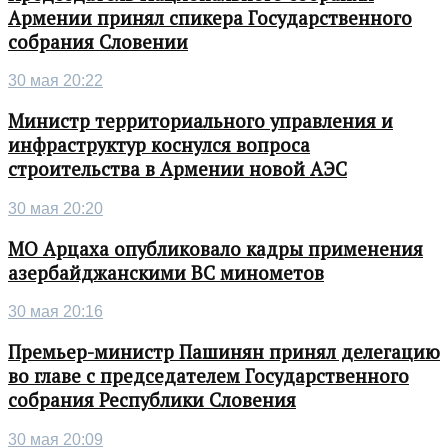
Армении принял спикера Государственного
собрания Словении
30 мая 20:22
Министр территориального управления и
инфраструктур коснулся вопроса
строительства в Армении новой АЭС
30 мая 20:20
МО Арцаха опубликовало кадры применения
азербайджанскими ВС минометов
30 мая 20:16
Премьер-министр Пашинян принял делегацию
во главе с председателем Государственного
собрания Республики Словения
30 мая 20:09