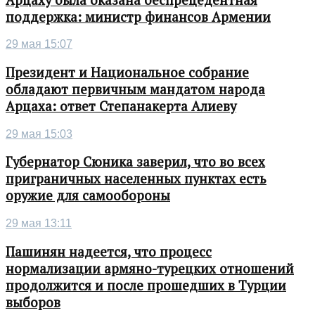
поддержка: министр финансов Армении
29 мая 15:07
Президент и Национальное собрание
обладают первичным мандатом народа
Арцаха: ответ Степанакерта Алиеву
29 мая 15:03
Губернатор Сюника заверил, что во всех
приграничных населенных пунктах есть
оружие для самообороны
29 мая 13:11
Пашинян надеется, что процесс
нормализации армяно-турецких отношений
продолжится и после прошедших в Турции
выборов