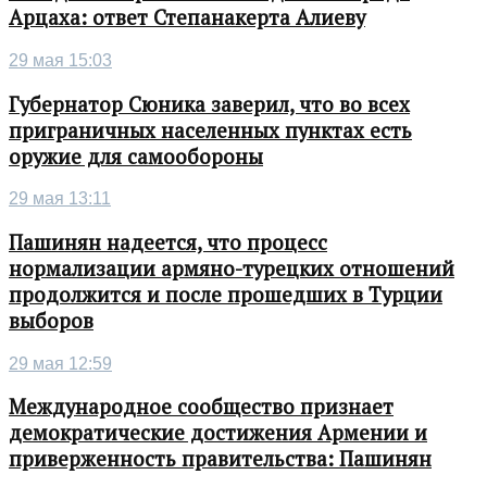
Арцаха: ответ Степанакерта Алиеву
29 мая 15:03
Губернатор Сюника заверил, что во всех
приграничных населенных пунктах есть
оружие для самообороны
29 мая 13:11
Пашинян надеется, что процесс
нормализации армяно-турецких отношений
продолжится и после прошедших в Турции
выборов
29 мая 12:59
Международное сообщество признает
демократические достижения Армении и
приверженность правительства: Пашинян