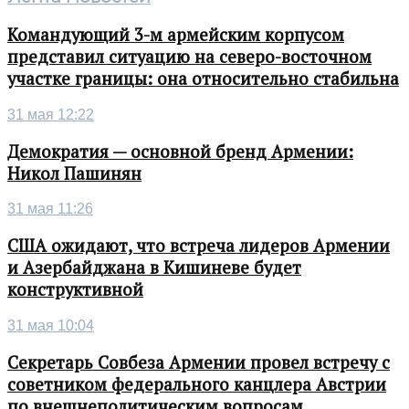
Командующий 3-м армейским корпусом
представил ситуацию на северо-восточном
участке границы: она относительно стабильна
31 мая 12:22
Демократия — основной бренд Армении:
Никол Пашинян
31 мая 11:26
США ожидают, что встреча лидеров Армении
и Азербайджана в Кишиневе будет
конструктивной
31 мая 10:04
Секретарь Совбеза Армении провел встречу с
советником федерального канцлера Австрии
по внешнеполитическим вопросам