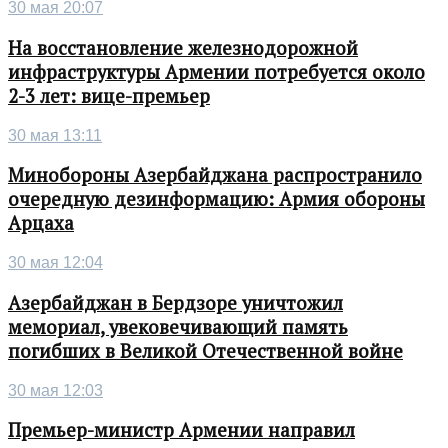
30 мая 20:07
На восстановление железнодорожной
инфраструктуры Армении потребуется около
2-3 лет: вице-премьер
30 мая 13:11
Минобороны Азербайджана распространило
очередную дезинформацию: Армия обороны
Арцаха
30 мая 12:04
Азербайджан в Бердзоре уничтожил
мемориал, увековечивающий память
погибших в Великой Отечественной войне
30 мая 12:03
Премьер-министр Армении направил