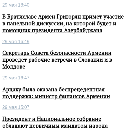
29 мая 18:40
В Братиславе Армен Григорян примет участие
в панельной дискуссии, на которой будет и
помощник президента Азербайджана
29 мая 16:49
Секретарь Совета безопасности Армении
проведет рабочие встречи в Словакии и в
Молдове
29 мая 16:47
Арцаху была оказана беспрецедентная
поддержка: министр финансов Армении
29 мая 15:07
Президент и Национальное собрание
обладают первичным мандатом народа