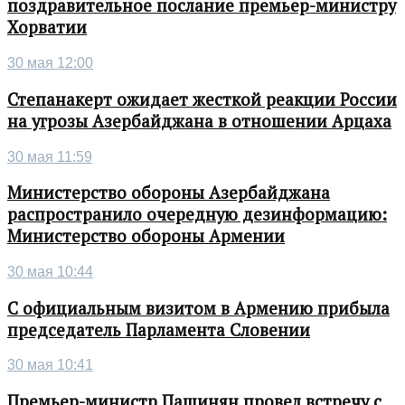
поздравительное послание премьер-министру
Хорватии
30 мая 12:00
Степанакерт ожидает жесткой реакции России
на угрозы Азербайджана в отношении Арцаха
30 мая 11:59
Министерство обороны Азербайджана
распространило очередную дезинформацию:
Министерство обороны Армении
30 мая 10:44
С официальным визитом в Армению прибыла
председатель Парламента Словении
30 мая 10:41
Премьер-министр Пашинян провел встречу с