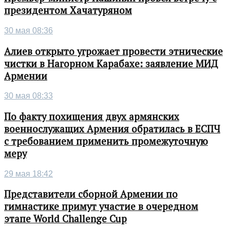
президентом Хачатуряном
30 мая 08:36
Алиев открыто угрожает провести этнические
чистки в Нагорном Карабахе: заявление МИД
Армении
30 мая 08:33
По факту похищения двух армянских
военнослужащих Армения обратилась в ЕСПЧ
с требованием применить промежуточную
меру
29 мая 18:42
Представители сборной Армении по
гимнастике примут участие в очередном
этапе World Challenge Cup