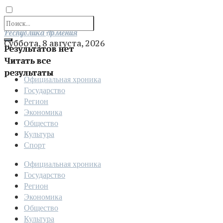
Отправить
Республика Армения
Суббота, 8 августа, 2026
Результатов нет
Читать все
результаты
Официальная хроника
Государство
Регион
Экономика
Общество
Культура
Спорт
Официальная хроника
Государство
Регион
Экономика
Общество
Культура