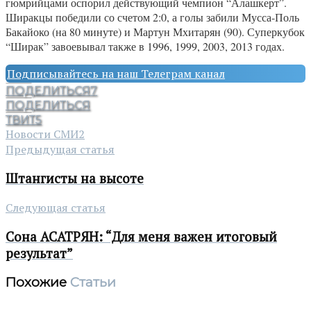
гюмрийцами оспорил действующий чемпион “Алашкерт”.
Ширакцы победили со счетом 2:0, а голы забили Мусса-Поль
Бакайоко (на 80 минуте) и Мартун Мхитарян (90). Суперкубок
“Ширак” завоевывал также в 1996, 1999, 2003, 2013 годах.
Подписывайтесь на наш Телеграм канал
ПОДЕЛИТЬСЯ
7
ПОДЕЛИТЬСЯ
ТВИТ
5
Новости СМИ2
Предыдущая статья
Штангисты на высоте
Следующая статья
Сона АСАТРЯН: “Для меня важен итоговый
результат”
Похожие
Статьи