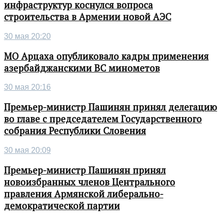
инфраструктур коснулся вопроса
строительства в Армении новой АЭС
30 мая 20:20
МО Арцаха опубликовало кадры применения
азербайджанскими ВС минометов
30 мая 20:16
Премьер-министр Пашинян принял делегацию
во главе с председателем Государственного
собрания Республики Словения
30 мая 20:09
Премьер-министр Пашинян принял
новоизбранных членов Центрального
правления Армянской либерально-
демократической партии