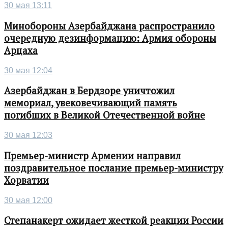
30 мая 13:11
Минобороны Азербайджана распространило
очередную дезинформацию: Армия обороны
Арцаха
30 мая 12:04
Азербайджан в Бердзоре уничтожил
мемориал, увековечивающий память
погибших в Великой Отечественной войне
30 мая 12:03
Премьер-министр Армении направил
поздравительное послание премьер-министру
Хорватии
30 мая 12:00
Степанакерт ожидает жесткой реакции России