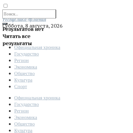
Отправить
Республика Армения
Суббота, 8 августа, 2026
Результатов нет
Читать все
результаты
Официальная хроника
Государство
Регион
Экономика
Общество
Культура
Спорт
Официальная хроника
Государство
Регион
Экономика
Общество
Культура