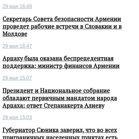
29 мая 16:49
Секретарь Совета безопасности Армении
проведет рабочие встречи в Словакии и в
Молдове
29 мая 16:47
Арцаху была оказана беспрецедентная
поддержка: министр финансов Армении
29 мая 15:07
Президент и Национальное собрание
обладают первичным мандатом народа
Арцаха: ответ Степанакерта Алиеву
29 мая 15:03
Губернатор Сюника заверил, что во всех
приграничных населенных пунктах есть