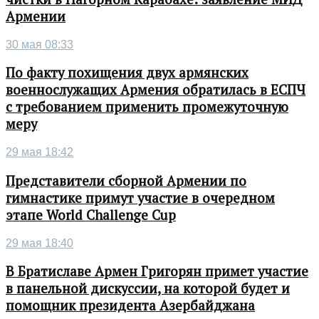
Армении
30 мая 08:33
По факту похищения двух армянских
военнослужащих Армения обратилась в ЕСПЧ
с требованием применить промежуточную
меру
29 мая 18:42
Представители сборной Армении по
гимнастике примут участие в очередном
этапе World Challenge Cup
29 мая 18:40
В Братиславе Армен Григорян примет участие
в панельной дискуссии, на которой будет и
помощник президента Азербайджана