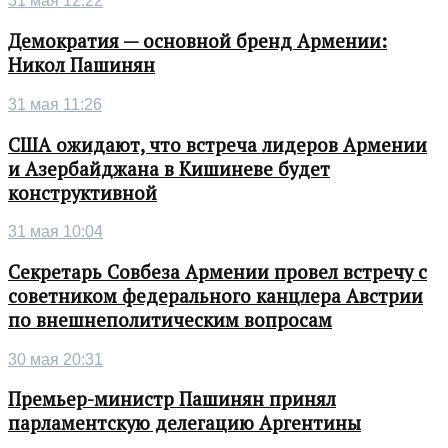
31 мая 12:22
Демократия — основной бренд Армении:
Никол Пашинян
31 мая 11:26
США ожидают, что встреча лидеров Армении
и Азербайджана в Кишиневе будет
конструктивной
31 мая 10:04
Секретарь Совбеза Армении провел встречу с
советником федерального канцлера Австрии
по внешнеполитическим вопросам
30 мая 20:31
Премьер-министр Пашинян принял
парламентскую делегацию Аргентины