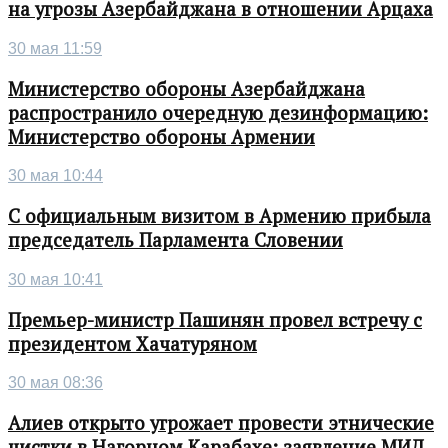
на угрозы Азербайджана в отношении Арцаха
30 мая 11:59
Министерство обороны Азербайджана
распространило очередную дезинформацию:
Министерство обороны Армении
30 мая 10:44
С официальным визитом в Армению прибыла
председатель Парламента Словении
30 мая 10:41
Премьер-министр Пашинян провел встречу с
президентом Хачатуряном
30 мая 08:36
Алиев открыто угрожает провести этнические
чистки в Нагорном Карабахе: заявление МИД