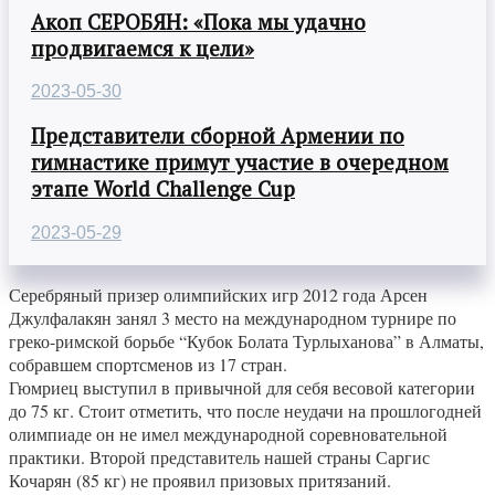
Акоп СЕРОБЯН: «Пока мы удачно
продвигаемся к цели»
2023-05-30
Представители сборной Армении по
гимнастике примут участие в очередном
этапе World Challenge Cup
2023-05-29
Серебряный призер олимпийских игр 2012 года Арсен
Джулфалакян занял 3 место на международном турнире по
греко-римской борьбе “Кубок Болата Турлыханова” в Алматы,
собравшем спортсменов из 17 стран.
Гюмриец выступил в привычной для себя весовой категории
до 75 кг. Стоит отметить, что после неудачи на прошлогодней
олимпиаде он не имел международной соревновательной
практики. Второй представитель нашей страны Саргис
Кочарян (85 кг) не проявил призовых притязаний.