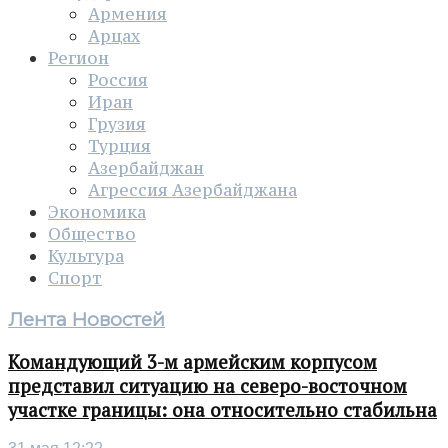
Армения
Арцах
Регион
Россия
Иран
Грузия
Турция
Азербайджан
Агрессия Азербайджана
Экономика
Общество
Культура
Спорт
Лента Новостей
Командующий 3-м армейским корпусом
представил ситуацию на северо-восточном
участке границы: она относительно стабильна