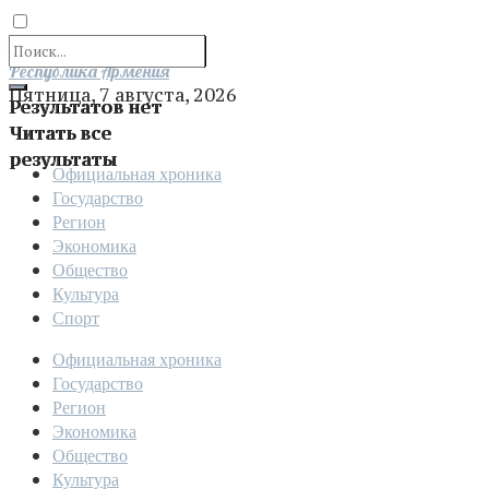
Отправить
Республика Армения
Пятница, 7 августа, 2026
Результатов нет
Читать все
результаты
Официальная хроника
Государство
Регион
Экономика
Общество
Культура
Спорт
Официальная хроника
Государство
Регион
Экономика
Общество
Культура