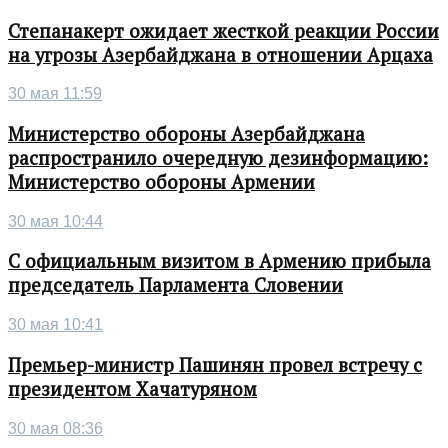
Степанакерт ожидает жесткой реакции России
на угрозы Азербайджана в отношении Арцаха
30 мая 11:59
Министерство обороны Азербайджана
распространило очередную дезинформацию:
Министерство обороны Армении
30 мая 10:44
С официальным визитом в Армению прибыла
председатель Парламента Словении
30 мая 10:41
Премьер-министр Пашинян провел встречу с
президентом Хачатуряном
30 мая 08:36