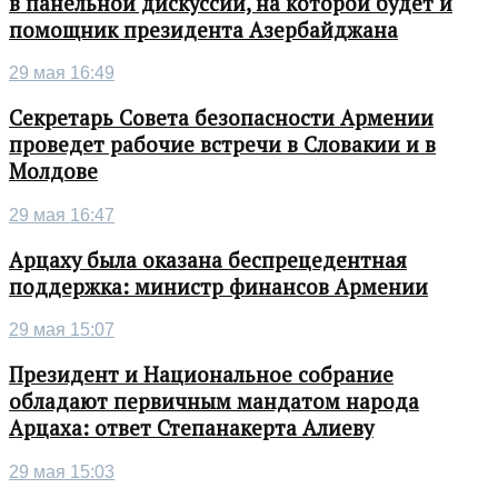
в панельной дискуссии, на которой будет и
помощник президента Азербайджана
29 мая 16:49
Секретарь Совета безопасности Армении
проведет рабочие встречи в Словакии и в
Молдове
29 мая 16:47
Арцаху была оказана беспрецедентная
поддержка: министр финансов Армении
29 мая 15:07
Президент и Национальное собрание
обладают первичным мандатом народа
Арцаха: ответ Степанакерта Алиеву
29 мая 15:03