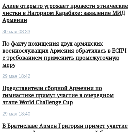
Алиев открыто угрожает провести этнические
чистки в Нагорном Карабахе: заявление МИД
Армении
30 мая 08:33
По факту похищения двух армянских
военнослужащих Армения обратилась в ЕСПЧ
с требованием применить промежуточную
меру
29 мая 18:42
Представители сборной Армении по
гимнастике примут участие в очередном
этапе World Challenge Cup
29 мая 18:40
В Братиславе Армен Григорян примет участие