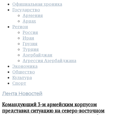
Официальная хроника
Государство
Армения
Арцах
Регион
Россия
Иран
Грузия
Турция
Азербайджан
Агрессия Азербайджана
Экономика
Общество
Культура
Спорт
Лента Новостей
Командующий 3-м армейским корпусом
представил ситуацию на северо-восточном