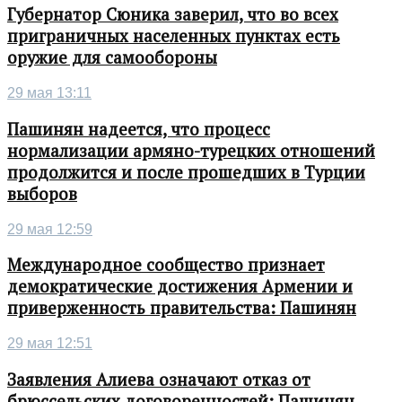
Губернатор Сюника заверил, что во всех
приграничных населенных пунктах есть
оружие для самообороны
29 мая 13:11
Пашинян надеется, что процесс
нормализации армяно-турецких отношений
продолжится и после прошедших в Турции
выборов
29 мая 12:59
Международное сообщество признает
демократические достижения Армении и
приверженность правительства: Пашинян
29 мая 12:51
Заявления Алиева означают отказ от
брюссельских договоренностей: Пашинян