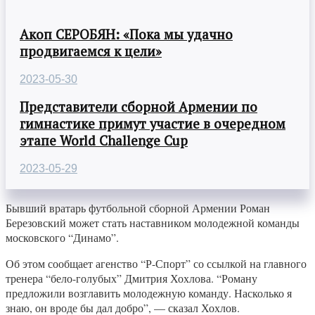
Акоп СЕРОБЯН: «Пока мы удачно
продвигаемся к цели»
2023-05-30
Представители сборной Армении по
гимнастике примут участие в очередном
этапе World Challenge Cup
2023-05-29
Бывший вратарь футбольной сборной Армении Роман
Березовский может стать наставником молодежной команды
московского “Динамо”.
Об этом сообщает агенство “Р-Спорт” со ссылкой на главного
тренера “бело-голубых” Дмитрия Хохлова. “Роману
предложили возглавить молодежную команду. Насколько я
знаю, он вроде бы дал добро”, — сказал Хохлов.