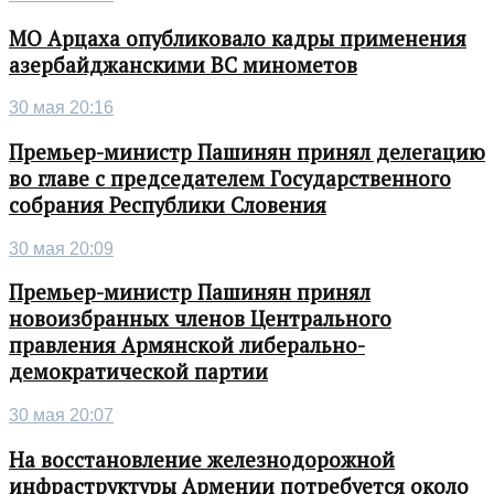
МО Арцаха опубликовало кадры применения
азербайджанскими ВС минометов
30 мая 20:16
Премьер-министр Пашинян принял делегацию
во главе с председателем Государственного
собрания Республики Словения
30 мая 20:09
Премьер-министр Пашинян принял
новоизбранных членов Центрального
правления Армянской либерально-
демократической партии
30 мая 20:07
На восстановление железнодорожной
инфраструктуры Армении потребуется около