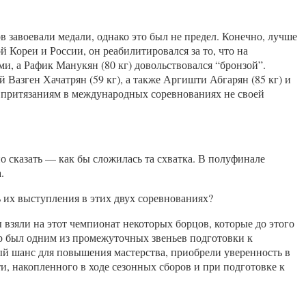
в завоевали медали, однако это был не предел. Конечно, лучше
Кореи и России, он реабилитировался за то, что на
ми, а Рафик Манукян (80 кг) довольствовался “бронзой”.
азген Хачатрян (59 кг), а также Аргишти Абгарян (85 кг) и
ым притязаниям в международных соревнованиях не своей
о сказать — как бы сложилась та схватка. В полуфинале
.
ь их выступления в этих двух соревнованиях?
 взяли на этот чемпионат некоторых борцов, которые до этого
ир был одним из промежуточных звеньев подготовки к
й шанс для повышения мастерства, приобрели уверенность в
и, накопленного в ходе сезонных сборов и при подготовке к