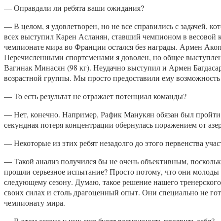
— Оправдали ли ребята ваши ожидания?
— В целом, я удовлетворен, но не все справились с задачей, к
всех выступил Карен Асланян, ставший чемпионом в весовой ка
чемпионате мира во Франции остался без награды. Армен Акопя
Перечисленными спортсменами я доволен, но общее выступлени
Вагинак Минасян (98 кг). Неудачно выступил и Армен Багдасар
возрастной группы. Мы просто предоставили ему возможность 
— То есть результат не отражает потенциал команды?
— Нет, конечно. Например, Рафик Манукян обязан был пройти в
секундная потеря концентрации обернулась поражением от азер
— Некоторые из этих ребят незадолго до этого первенства уча
— Такой анализ получился бы не очень объективным, поскольку 
прошли серьезное испытание? Просто потому, что они молоды 
следующему сезону. Думаю, такое решение нашего тренерског
своих силах и столь драгоценный опыт. Они специально не гот
чемпионату мира.
— В этом сезоне у них еще будет возможность проявить себя?