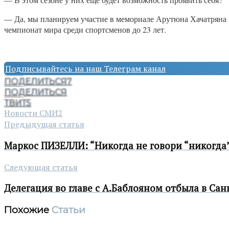
— Да, мы планируем участие в мемориале Арутюна Хачатряна 
чемпионат мира среди спортсменов до 23 лет.
Подписывайтесь на наш Телеграм канал
ПОДЕЛИТЬСЯ
7
ПОДЕЛИТЬСЯ
ТВИТ
5
Новости СМИ2
Предыдущая статья
Маркос ПИЗЕЛЛИ: “Никогда не говори “никогда
Следующая статья
Делегация во главе с А.Баблояном отбыла в Сан
Похожие
Статьи