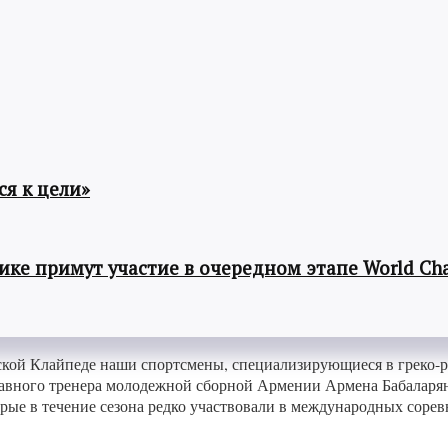
я к цели»
ке примут участие в очередном этапе World Cha
кой Клайпеде наши спортсмены, специализирующиеся в греко-рим
лавного тренера молодежной сборной Армении Армена Бабаларян
торые в течение сезона редко участвовали в международных сор