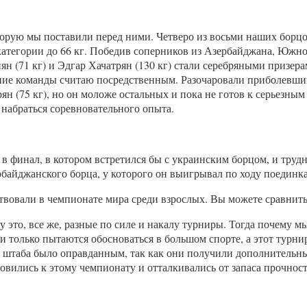
оторую мы поставили перед ними. Четверо из восьми наших борцо
тегории до 66 кг. Победив соперников из Азербайджана, Южной 
н (71 кг) и Эдгар Хачатрян (130 кг) стали серебряными призера
е команды считаю посредственным. Разочаровали приболевший В
ян (75 кг), но он моложе остальных и пока не готов к серьезн
набраться соревновательного опыта.
 финал, в котором встретился бы с украинским борцом, и трудн
байджанского борца, у которого он выигрывал по ходу поединка
ствовали в чемпионате мира среди взрослых. Вы можете сравнит
это, все же, разные по силе и накалу турниры. Тогда почему мы
и только пытаются обосноваться в большом спорте, а этот турн
о штаба было оправданным, так как они получили дополнительны
овились к этому чемпионату и отталкивались от запаса прочност